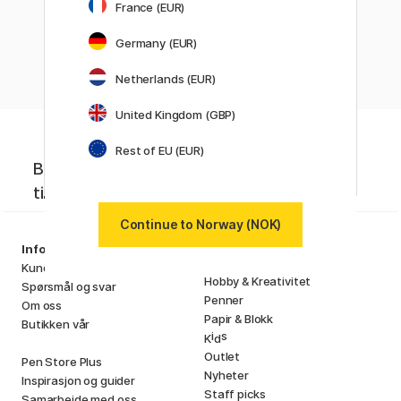
France (EUR)
Viser
4
av
4
Germany (EUR)
Netherlands (EUR)
United Kingdom (GBP)
Rest of EU (EUR)
Bli medlem i Pen Store Plus! Få unike
tilbud, siste nytt og kreativ inspirasjon.
Continue to Norway (NOK)
Sortiment
Information
Kunstnermateriell
Kundeservice
Hobby & Kreativitet
Spørsmål og svar
Penner
Om oss
Papir & Blokk
Butikken vår
i
s
K
d
Outlet
Pen Store Plus
Nyheter
Inspirasjon og guider
Staff picks
Samarbeide med oss