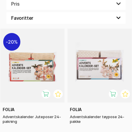
Uansett om du velger en ferdig kalender eller lager din egen,
Pris
blir hver dag i desember en minneverdig høytid.
20%
FOLIA
FOLIA
Adventskalender Juteposer 24-
Adventskalender tøypose 24-
pakning
pakke