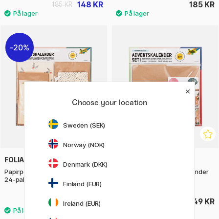
148 KR
185 KR
185 KR
20%
Choose your location
Sweden (SEK)
Norway (NOK)
FOLIA
FOLIA
Denmark (DKK)
Papirposer til Adventskalender
Papirposer til Adventskalender
24-pakke
Nature 24-pakke
Finland (EUR)
119 KR
149 KR
149 KR
Ireland (EUR)