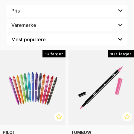
du kaste deg ut i støping, der du selv støper lys, figurer eller
interiørdetaljer i gips, betong eller resin.
Pris
For de som liker detaljer og papirhåndverk, er teknikker som
Varemerke
origami, scrapbooking og bullet journaling perfekte måter å
uttrykke seg på gjennom bretter, collager eller personlige
planleggingssystemer. Med linoleumstrykk kan du lage unike
trykk ved hjelp av skjæreverktøy og farger, mens du med
decoupage kan dekorere alt fra møbler til små esker med
13
107
utskårne motiver og lim.
Hvis du er interessert i gjenbruk og vakre reparasjoner, er
kintsugi en fantastisk japansk teknikk der du reparerer
ødelagt porselen med gull, samtidig som du omfavner
ufullkommenhetene som en del av gjenstandens historie.
Du finner også materialer til blomsterbinding i papir, stoff
eller skum - perfekt til festdekorasjoner eller
evighetsbuketter - og for deg som vil skape stemning
hjemme, har vi alt du trenger for å lage levende lys.
PILOT
TOMBOW
La deg inspirere av våre teknikkategorier og finn ditt neste