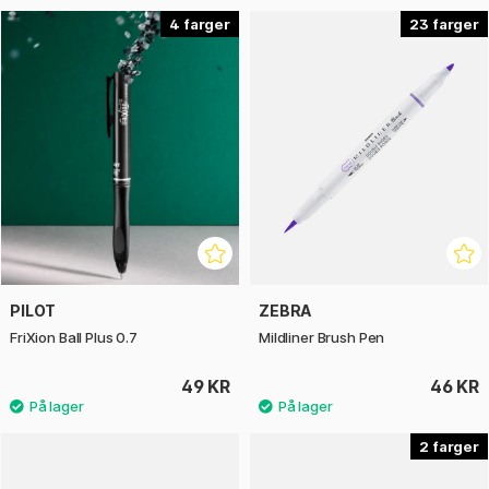
4
23
PILOT
ZEBRA
FriXion Ball Plus 0.7
Mildliner Brush Pen
49 KR
46 KR
2