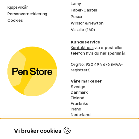
Lamy
Kjøpsvilkår
Faber-Castell
Personvernerklæring
Posca
Cookies
Winsor & Newton
Vis alle (160)
Kundeservice
Kontakt oss
via e-post eller
telefon hvis du har spørsmål.
Org No: 920 494 676 (MVA-
registrert)
Våre markeder
Sverige
Danmark
Finland
Frankrike
Irland
Nederland
Tyskland
UK
Vi bruker cookies
EU