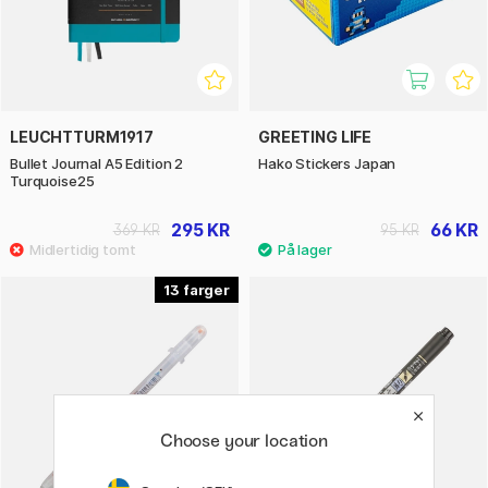
LEUCHTTURM1917
GREETING LIFE
Bullet Journal A5 Edition 2
Hako Stickers Japan
Turquoise25
295 KR
66 KR
369 KR
95 KR
13
Choose your location