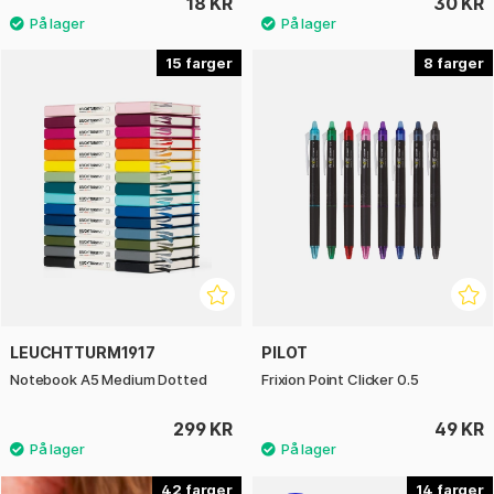
18 KR
30 KR
15
8
LEUCHTTURM1917
PILOT
Notebook A5 Medium Dotted
Frixion Point Clicker 0.5
299 KR
49 KR
42
14