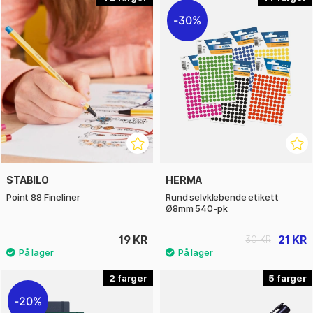
30%
STABILO
HERMA
Point 88 Fineliner
Rund selvklebende etikett
Ø8mm 540-pk
19 KR
21 KR
30 KR
2
5
20%