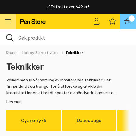
Fri frakt over 649 kr*
Raskt til dør eller utleveringssted
Raskt til dør eller utleveringssted
Fri frakt over 649 kr*
Start
Hobby & Kreativitet
Teknikker
Teknikker
Velkommen til vår samling av inspirerende teknikker! Her
finner du alt du trenger for å utforske og utvikle din
kreativitet innen et bredt spekter av håndverk. Uansett om
du er nybegynner eller erfaren, finnes det materialer og
Les mer
verktøy som passer for deg.
Vil du forvandle pressede planter til vakre kunstverk? Prøv
Cyanotrykk
Decoupage
K
cyanotypi, en analog fototeknikk der lys og kjemi skaper
magi i blåtoner. Er du mer interessert i form og tekstur, kan