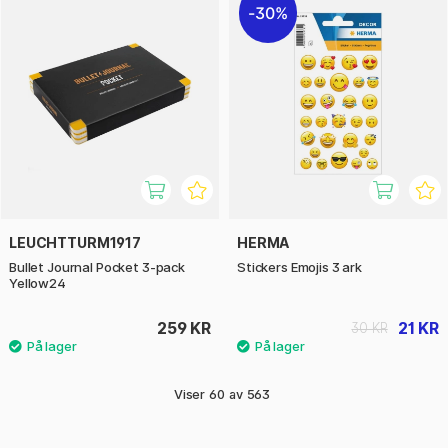
30%
LEUCHTTURM1917
HERMA
Bullet Journal Pocket 3-pack
Stickers Emojis 3 ark
Yellow24
259 KR
21 KR
30 KR
Viser
60
av
563