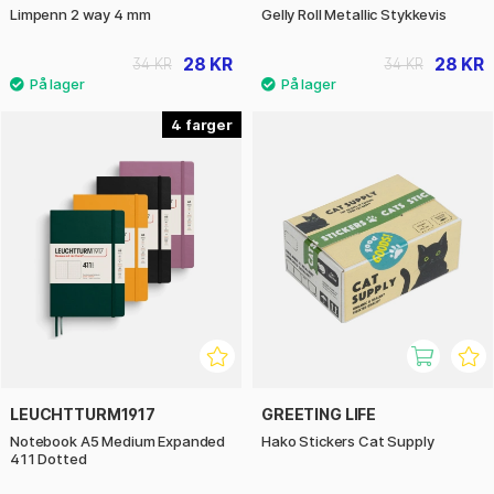
Limpenn 2 way 4 mm
Gelly Roll Metallic Stykkevis
28 KR
28 KR
34 KR
34 KR
4
LEUCHTTURM1917
GREETING LIFE
Notebook A5 Medium Expanded
Hako Stickers Cat Supply
411 Dotted