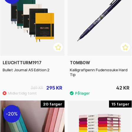
LEUCHTTURM1917
TOMBOW
Bullet Journal A5 Edition 2
Kalligrafipenn Fudenosuke Hard
Tip
295 KR
42 KR
369 KR
20
15
20%