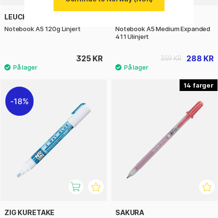
LEUCHTTURM1917
LEUCHTTURM1917
Notebook A5 120g Linjert
Notebook A5 Medium Expanded
411 Ulinjert
325 KR
288 KR
359 KR
14
18%
ZIG KURETAKE
SAKURA