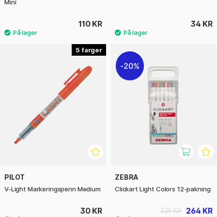
Mini
110 KR
34 KR
5
20%
PILOT
ZEBRA
V-Light Markeringspenn Medium
Clickart Light Colors 12-pakning
30 KR
264 KR
329 KR