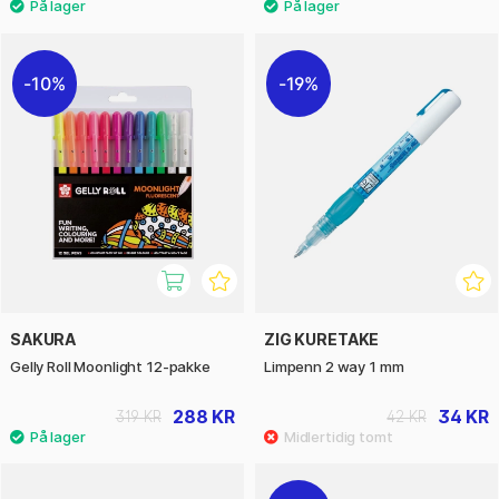
10%
19%
SAKURA
ZIG KURETAKE
Gelly Roll Moonlight 12-pakke
Limpenn 2 way 1 mm
288 KR
34 KR
319 KR
42 KR