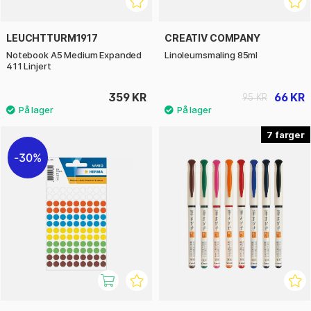
LEUCHTTURM1917
CREATIV COMPANY
Notebook A5 Medium Expanded
Linoleumsmaling 85ml
411 Linjert
359 KR
66 KR
95 KR
7
30%