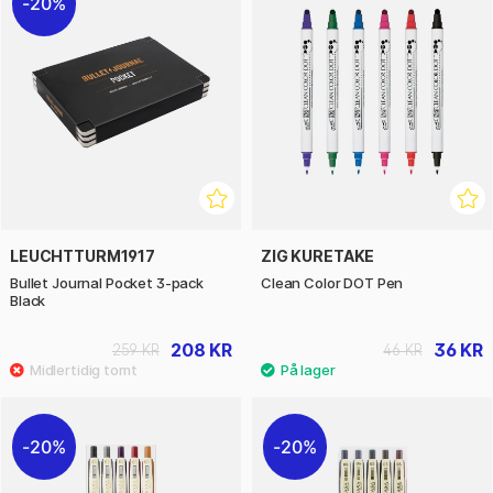
20%
LEUCHTTURM1917
ZIG KURETAKE
Bullet Journal Pocket 3-pack
Clean Color DOT Pen
Black
208 KR
36 KR
259 KR
46 KR
20%
20%