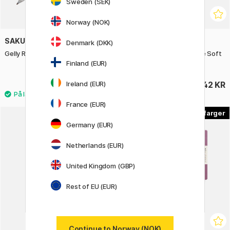
Sweden (SEK)
Norway (NOK)
SAKURA
TOMBOW
Denmark (DKK)
Gelly Roll Stardust
Kalligrafipenn Fudenosuke Soft
Tip
Finland (EUR)
Ireland (EUR)
36 KR
42 KR
France (EUR)
6
4
Germany (EUR)
20%
Netherlands (EUR)
United Kingdom (GBP)
Rest of EU (EUR)
Continue to Norway (NOK)