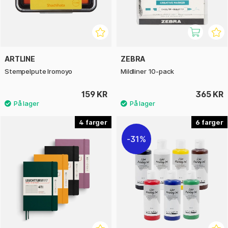
ARTLINE
ZEBRA
Stempelpute Iromoyo
Mildliner 10-pack
159 KR
365 KR
4
6
31%