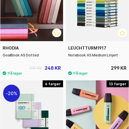
RHODIA
LEUCHTTURM1917
GoalBook A5 Dotted
Notebook A5 Medium Linjert
248 KR
299 KR
309 KR
6
13
20%