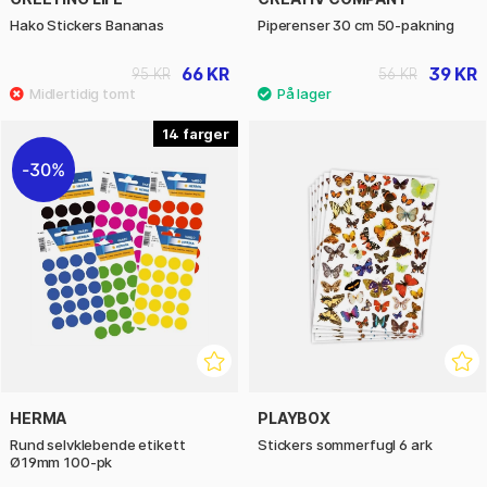
Hako Stickers Bananas
Piperenser 30 cm 50-pakning
66 KR
39 KR
95 KR
56 KR
14
30%
HERMA
PLAYBOX
Rund selvklebende etikett
Stickers sommerfugl 6 ark
Ø19mm 100-pk