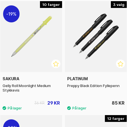
10
3
19%
SAKURA
PLATINUM
Gelly Roll Moonlight Medium
Preppy Black Edition Fyllepenn
Stykkevis
29 KR
85 KR
36 KR
12