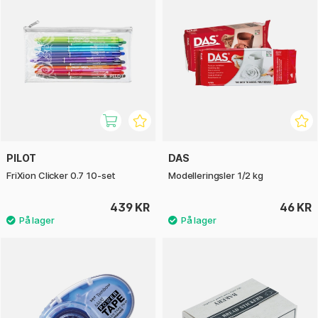
PILOT
DAS
FriXion Clicker 0.7 10-set
Modelleringsler 1/2 kg
439 KR
46 KR