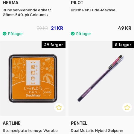
HERMA
PILOT
Rund selvklebende etikett
Brush Pen Fude-Makase
Ø8mm 540-pk Colourmix
21 KR
49 KR
30 KR
29
8
ARTLINE
PENTEL
Stempelpute Iromoyo Warabe
Dual Metallic Hybrid Gelpenn