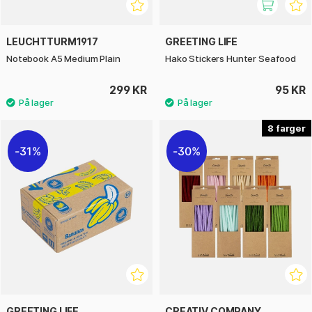
LEUCHTTURM1917
GREETING LIFE
Notebook A5 Medium Plain
Hako Stickers Hunter Seafood
299 KR
95 KR
8
31%
30%
GREETING LIFE
CREATIV COMPANY