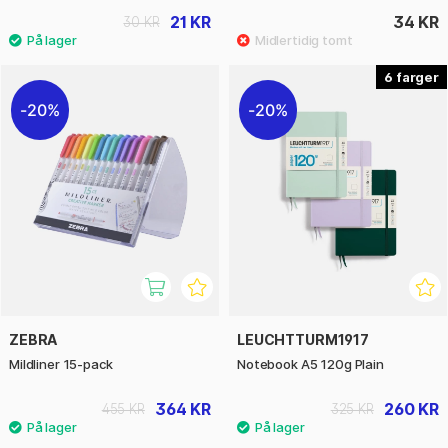
21 KR
34 KR
30 KR
6
20%
20%
ZEBRA
LEUCHTTURM1917
Mildliner 15-pack
Notebook A5 120g Plain
364 KR
260 KR
455 KR
325 KR