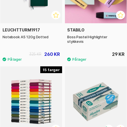
LEUCHTTURM1917
STABILO
Notebook A5 120g Dotted
Boss Pastel Highlighter
stykkevis
260 KR
29 KR
325 KR
15