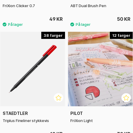
prosjekt. Den kreative ånden starter her!
FriXion Clicker 0.7
ABT Dual Brush Pen
49 KR
50 KR
38
12
STAEDTLER
PILOT
Triplus Fineliner stykkevis
FriXion Light