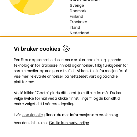
Sverige
Danmark
Finland
Frankrike
Irland
Nederland
Tyskland
UK
Vi bruker cookies
EU
Pen Store og samarbeidspartnere bruker cookies og lignende
* Spesifikke
fraktvilkår
gjelder for
teknologier for å tilpasse innhold og annonser, tilby funksjoner for
voluminøse varer.
sosiale medier og analysere trafikk. Vi kan dele informasjon for å
vise mer relevante annonser på nettstedet vårt og på andre
Betal enkelt
plattformer.
Ved å klikke ”Godta” gir du ditt samtykke til alle formål. Du kan
velge hvilke formål ved å klikke ”Innstillinger”, og du kan alltid
endre valget ditt i vår cookiepolicy.
Rask og smidig levering
I vår
cookiepolicy
finner du mer informasjon om cookies og
hvordan de brukes.
Godta kun nødvendige