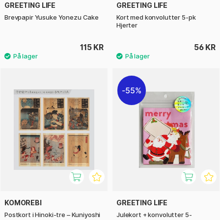
GREETING LIFE
GREETING LIFE
Brevpapir Yusuke Yonezu Cake
Kort med konvolutter 5-pk
Hjerter
115 KR
56 KR
55%
KOMOREBI
GREETING LIFE
Postkort i Hinoki-tre – Kuniyoshi
Julekort + konvolutter 5-