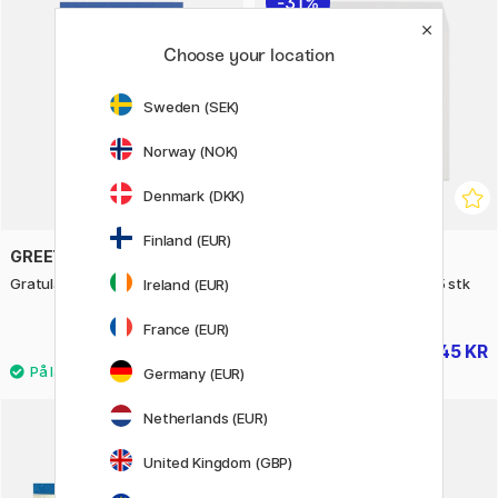
31%
Choose your location
Sweden (SEK)
Norway (NOK)
Denmark (DKK)
Finland (EUR)
GREETING LIFE
GREETING LIFE
Gratulasjonskort Dinosaurer
Pochi-Bukuro Gaveposer 5 stk
Ireland (EUR)
Yusuke Yonezu Akita
France (EUR)
56 KR
45 KR
65 KR
Germany (EUR)
Netherlands (EUR)
United Kingdom (GBP)