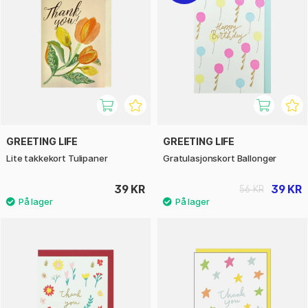
GREETING LIFE
GREETING LIFE
Lite takkekort Tulipaner
Gratulasjonskort Ballonger
39 KR
39 KR
56 KR