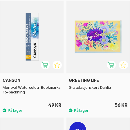
CANSON
GREETING LIFE
Montval Watercolour Bookmarks
Gratulasjonskort Dahlia
16-packning
49 KR
56 KR