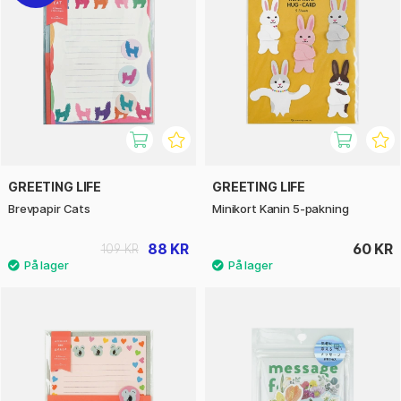
GREETING LIFE
GREETING LIFE
Brevpapir Cats
Minikort Kanin 5-pakning
88 KR
60 KR
109 KR