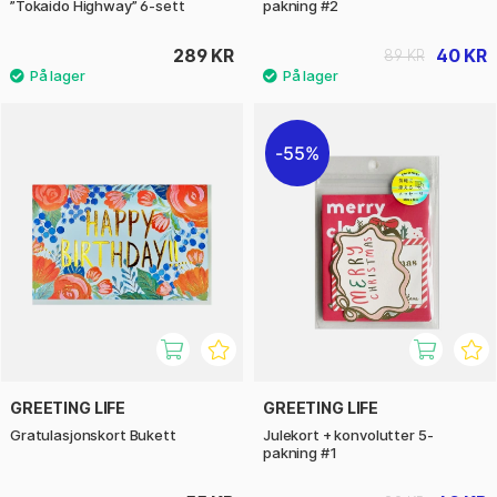
”Tokaido Highway” 6-sett
pakning #2
289 KR
40 KR
89 KR
55%
GREETING LIFE
GREETING LIFE
Gratulasjonskort Bukett
Julekort + konvolutter 5-
pakning #1