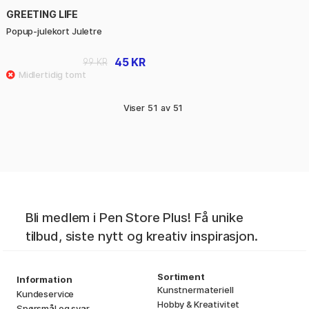
GREETING LIFE
Popup-julekort Juletre
45 KR
99 KR
Viser
51
av
51
Bli medlem i Pen Store Plus! Få unike
tilbud, siste nytt og kreativ inspirasjon.
Sortiment
Information
Kunstnermateriell
Kundeservice
Hobby & Kreativitet
Spørsmål og svar