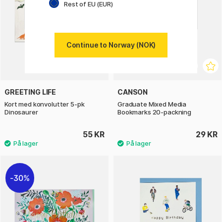
Rest of EU (EUR)
Continue to Norway (NOK)
GREETING LIFE
CANSON
Kort med konvolutter 5-pk
Graduate Mixed Media
Dinosaurer
Bookmarks 20-packning
55 KR
29 KR
30%