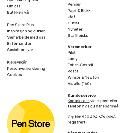
Penner
Om oss
Papir & Blokk
Butikken vår
i
s
K
d
Outlet
Pen Store Plus
Nyheter
Inspirasjon og guider
Staff picks
Samarbeide med oss
Bli förhandler
Varemerker
Sosialt ansvar
Pilot
Lamy
Kjøpsvilkår
Faber-Castell
Personvernerklæring
Posca
Cookies
Winsor & Newton
Vis alle (160)
Kundeservice
Kontakt oss
via e-post eller
telefon hvis du har spørsmål.
Org No: 920 494 676 (MVA-
registrert)
Våre markeder