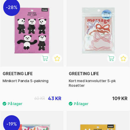
28%
GREETING LIFE
GREETING LIFE
Minikort Panda 5-pakning
Kort med konvolutter 5-pk
Rosetter
43 KR
109 KR
60 KR
19%