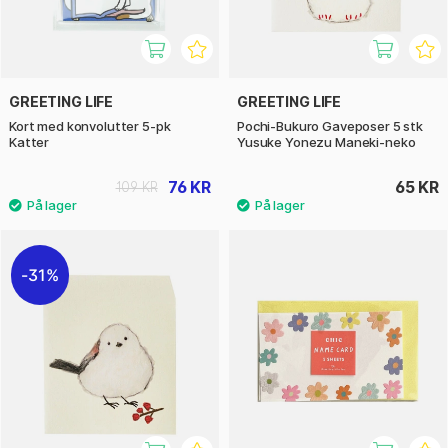
GREETING LIFE
GREETING LIFE
Kort med konvolutter 5-pk
Pochi-Bukuro Gaveposer 5 stk
Katter
Yusuke Yonezu Maneki-neko
76 KR
65 KR
109 KR
31%