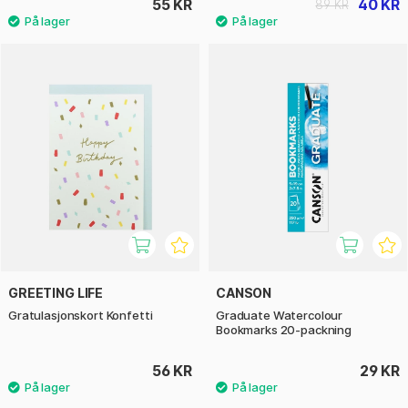
55 KR
40 KR
89 KR
GREETING LIFE
CANSON
Gratulasjonskort Konfetti
Graduate Watercolour
Bookmarks 20-packning
56 KR
29 KR