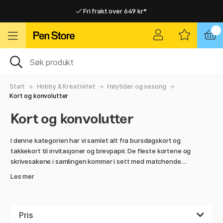
Fri frakt over 649 kr*
Raskt til dør eller utleveringssted
Raskt til dør eller utleveringssted
Fri frakt over 649 kr*
Start
Hobby & Kreativitet
Høytider og sesong
Kort og konvolutter
Kort og konvolutter
I denne kategorien har vi samlet alt fra bursdagskort og
takkekort til invitasjoner og brevpapir. De fleste kortene og
skrivesakene i samlingen kommer i sett med matchende
konvolutter, klare til å fylle med skrift og gi bort. Trenger du
Les mer
en god penn til å skrive pent med, har vi mange forskjellige
forslag! Gjør noen glad med et gjennomtenkt papirprodukt
av høy kvalitet - vi har et design for alle.
Pris