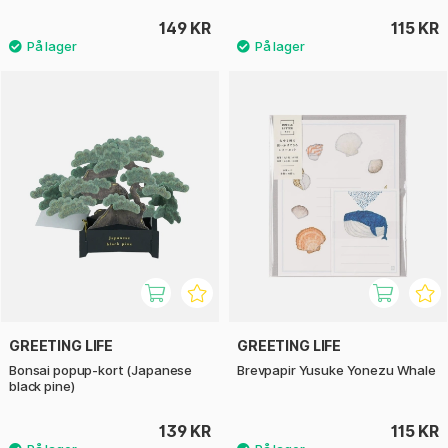
149 KR
115 KR
GREETING LIFE
GREETING LIFE
Bonsai popup-kort (Japanese
Brevpapir Yusuke Yonezu Whale
black pine)
139 KR
115 KR