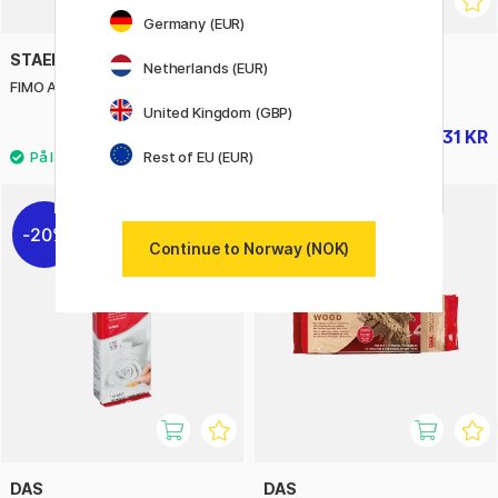
Germany (EUR)
STAEDTLER
JOVI
Netherlands (EUR)
FIMO Air Light 250 g
Modelleringsler 1/2 kg
United Kingdom (GBP)
99 KR
31 KR
44 KR
Rest of EU (EUR)
20%
Continue to Norway (NOK)
DAS
DAS