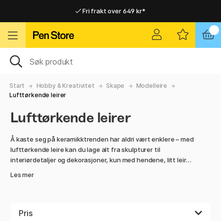
Fri frakt over 649 kr*
Raskt til dør eller utleveringssted
Raskt til dør eller utleveringssted
Fri frakt over 649 kr*
Start
Hobby & Kreativitet
Skape
Modelleire
Lufttørkende leirer
Lufttørkende leirer
Å kaste seg på keramikktrenden har aldri vært enklere – med
lufttørkende leire kan du lage alt fra skulpturer til
interiørdetaljer og dekorasjoner, kun med hendene, litt leire
og vann! Når du er ferdig, plasser arbeidet ditt et trygt sted
Les mer
– det vil stivne i romtemperatur i løpet av 24–48 timer, helt
uten ovn.
Fordelene med dette fantastiske materialet er mange – det
Pris