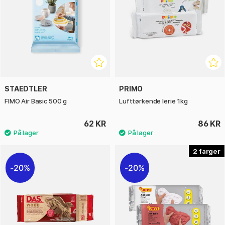
STAEDTLER
PRIMO
FIMO Air Basic 500 g
Lufttørkende lerie 1kg
62 KR
86 KR
2
20%
20%