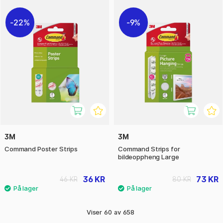
22%
9%
3M
3M
Command Poster Strips
Command Strips for
bildeoppheng Large
36 KR
73 KR
46 KR
80 KR
Viser
60
av
658