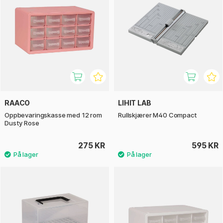
RAACO
LIHIT LAB
Oppbevaringskasse med 12 rom
Rullskjærer M40 Compact
Dusty Rose
275 KR
595 KR