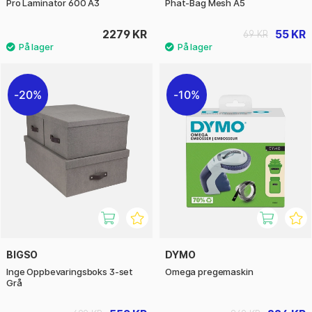
Pro Laminator 600 A3
Phat-Bag Mesh A5
2279 KR
55 KR
69 KR
20%
10%
BIGSO
DYMO
Inge Oppbevaringsboks 3-set
Omega pregemaskin
Grå