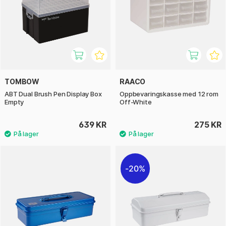
TOMBOW
RAACO
ABT Dual Brush Pen Display Box
Oppbevaringskasse med 12 rom
Empty
Off-White
639 KR
275 KR
20%