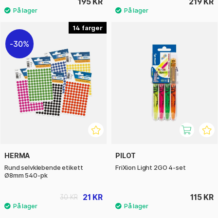
195 KR
219 KR
14
30%
HERMA
PILOT
Rund selvklebende etikett
FriXion Light 2GO 4-set
Ø8mm 540-pk
21 KR
115 KR
30 KR