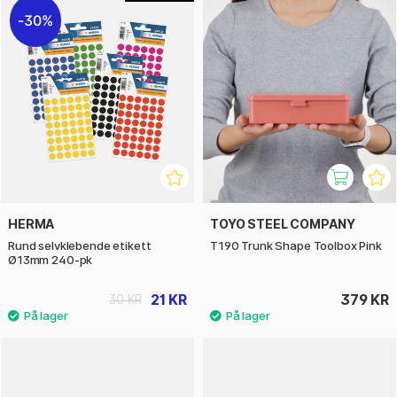
30%
HERMA
TOYO STEEL COMPANY
Rund selvklebende etikett
T190 Trunk Shape Toolbox Pink
Ø13mm 240-pk
21 KR
379 KR
30 KR