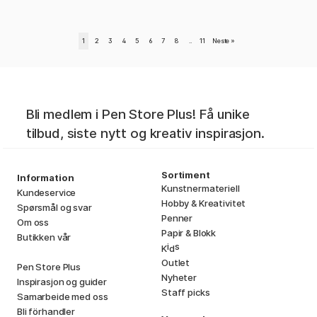
1
2
3
4
5
6
7
8
..
11
Neste
»
Bli medlem i Pen Store Plus! Få unike
tilbud, siste nytt og kreativ inspirasjon.
Sortiment
Information
Kunstnermateriell
Kundeservice
Hobby & Kreativitet
Spørsmål og svar
Penner
Om oss
Papir & Blokk
Butikken vår
i
s
K
d
Outlet
Pen Store Plus
Nyheter
Inspirasjon og guider
Staff picks
Samarbeide med oss
Bli förhandler