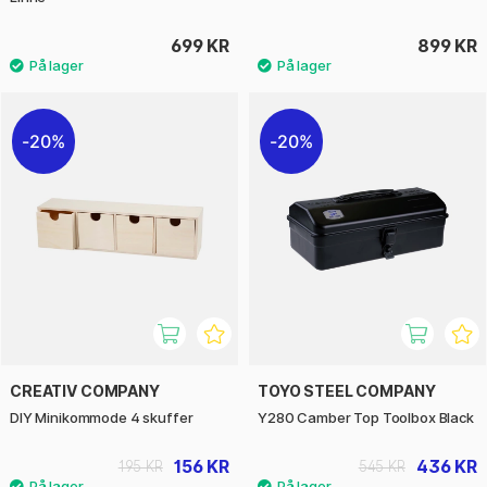
699 KR
899 KR
20%
20%
CREATIV COMPANY
TOYO STEEL COMPANY
DIY Minikommode 4 skuffer
Y280 Camber Top Toolbox Black
156 KR
436 KR
195 KR
545 KR