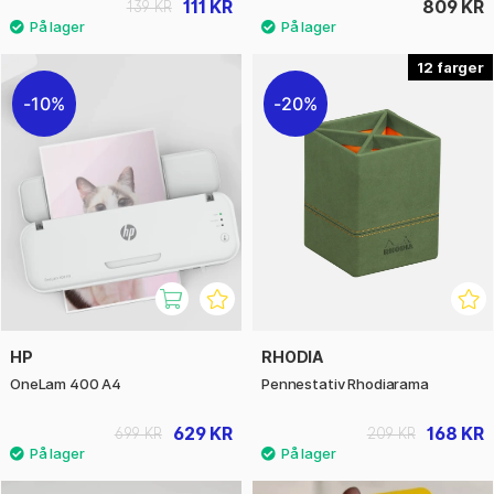
111 KR
809 KR
139 KR
12
10%
20%
HP
RHODIA
OneLam 400 A4
Pennestativ Rhodiarama
629 KR
168 KR
699 KR
209 KR