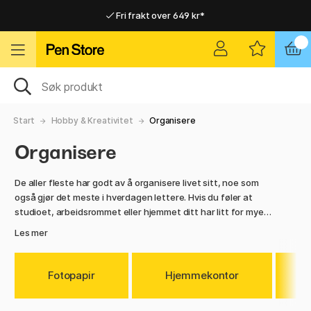
Fri frakt over 649 kr*
Raskt til dør eller utleveringssted
Raskt til dør eller utleveringssted
Fri frakt over 649 kr*
Start
Hobby & Kreativitet
Organisere
Organisere
De aller fleste har godt av å organisere livet sitt, noe som
også gjør det meste i hverdagen lettere. Hvis du føler at
studioet, arbeidsrommet eller hjemmet ditt har litt for mye
ting uten noe fast sted, er dette en kategori for deg. Her
Les mer
finner du oppbevaringsbokser, mapper, pennestativer og
annen innredning som hjelper deg med å få orden på tingene
dine. Oppbevaring gir en mer organisert arbeidsflate, i tillegg
Fotopapir
Hjemmekontor
til at det beskytter kunstutstyret og verkene dine mot skitt,
støv og skader.