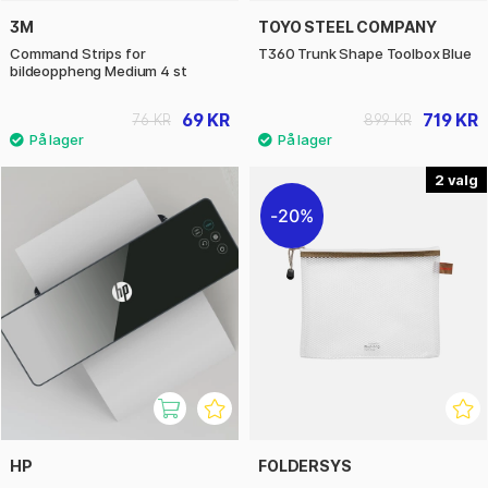
3M
TOYO STEEL COMPANY
Command Strips for
T360 Trunk Shape Toolbox Blue
bildeoppheng Medium 4 st
69 KR
719 KR
76 KR
899 KR
2
20%
HP
FOLDERSYS