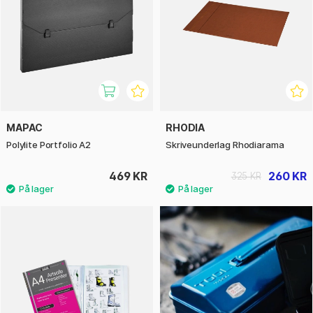
MAPAC
RHODIA
Polylite Portfolio A2
Skriveunderlag Rhodiarama
469 KR
260 KR
325 KR