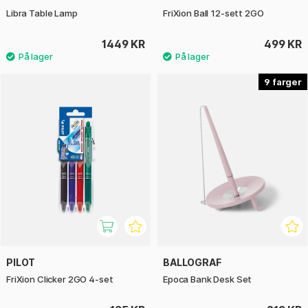
Libra Table Lamp
FriXion Ball 12-sett 2GO
1449 KR
499 KR
9
PILOT
BALLOGRAF
FriXion Clicker 2GO 4-set
Epoca Bank Desk Set