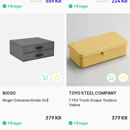
559 KR
224 KR
699 KR
249 KR
BIGSO
TOYO STEEL COMPANY
Birger Dokumentboks Grå
T190 Trunk Shape Toolbox
Yellow
379 KR
379 KR