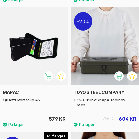
20%
MAPAC
TOYO STEEL COMPANY
Quartz Portfolio A3
T350 Trunk Shape Toolbox
Green
579 KR
604 KR
755 KR
14