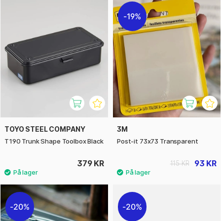
19%
TOYO STEEL COMPANY
3M
T190 Trunk Shape Toolbox Black
Post-it 73x73 Transparent
379 KR
93 KR
115 KR
20%
20%