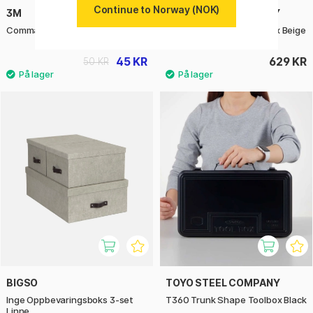
Continue to Norway (NOK)
3M
TOYO STEEL COMPANY
Command Adhesive Strips
Y350 Camber Top Toolbox Beige
45 KR
629 KR
50 KR
BIGSO
TOYO STEEL COMPANY
Inge Oppbevaringsboks 3-set
T360 Trunk Shape Toolbox Black
Linne