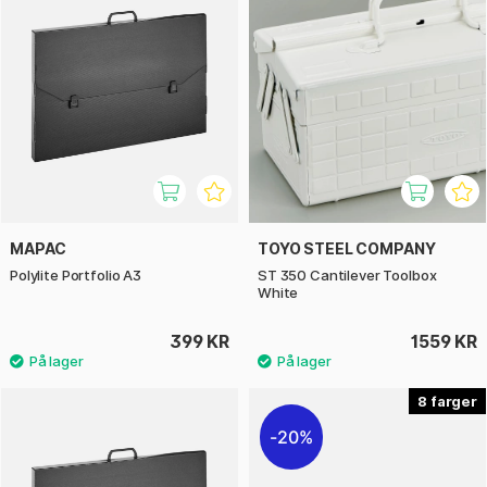
MAPAC
TOYO STEEL COMPANY
Polylite Portfolio A3
ST 350 Cantilever Toolbox
White
399 KR
1559 KR
8
20%