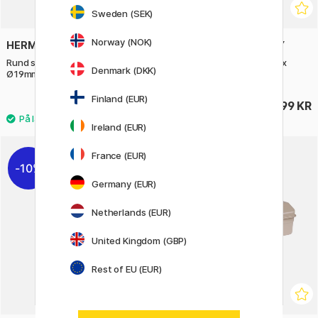
Sweden (SEK)
Norway (NOK)
HERMA
TOYO STEEL COMPANY
Rund selvklebende etikett
T360 Trunk Shape Toolbox
Denmark (DKK)
Ø19mm 100-pk
Green
Finland (EUR)
21 KR
899 KR
30 KR
Ireland (EUR)
France (EUR)
10%
Germany (EUR)
Netherlands (EUR)
United Kingdom (GBP)
Rest of EU (EUR)