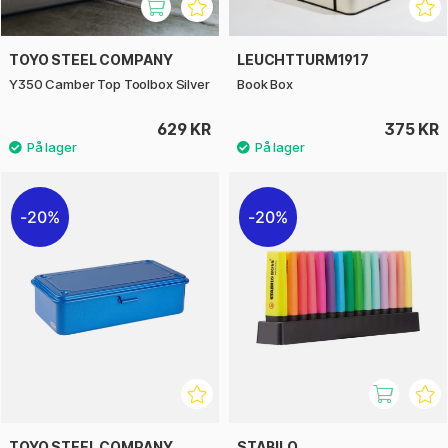
TOYO STEEL COMPANY
LEUCHTTURM1917
Y350 Camber Top Toolbox Silver
Book Box
629 KR
375 KR
20%
20%
TOYO STEEL COMPANY
STABILO