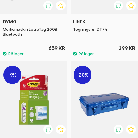
DYMO
LINEX
Merkemaskin LetraTag 200B
Tegningsrør DT74
Bluetooth
659 KR
299 KR
9%
20%