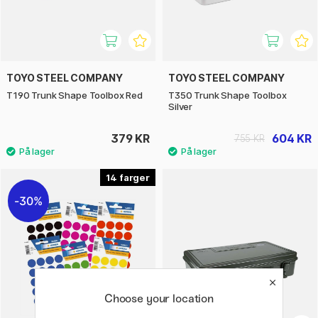
TOYO STEEL COMPANY
TOYO STEEL COMPANY
T190 Trunk Shape Toolbox Red
T350 Trunk Shape Toolbox
Silver
379 KR
604 KR
755 KR
14
30%
Choose your location