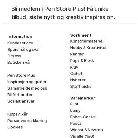
Bli medlem i Pen Store Plus! Få unike
tilbud, siste nytt og kreativ inspirasjon.
Sortiment
Information
Kunstnermateriell
Kundeservice
Hobby & Kreativitet
Spørsmål og svar
Penner
Om oss
Papir & Blokk
Butikken vår
i
s
K
d
Outlet
Pen Store Plus
Nyheter
Inspirasjon og guider
Staff picks
Samarbeide med oss
Bli förhandler
Varemerker
Sosialt ansvar
Pilot
Lamy
Kjøpsvilkår
Faber-Castell
Personvernerklæring
Posca
Cookies
Winsor & Newton
Vis alle (160)