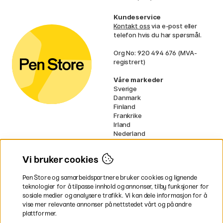
Kundeservice
Kontakt oss
via e-post eller
telefon hvis du har spørsmål.
Org No: 920 494 676 (MVA-
registrert)
Våre markeder
Sverige
Danmark
Finland
Frankrike
Irland
Nederland
Tyskland
UK
Vi bruker cookies
EU
Pen Store og samarbeidspartnere bruker cookies og lignende
* Spesifikke
fraktvilkår
gjelder for
teknologier for å tilpasse innhold og annonser, tilby funksjoner for
voluminøse varer.
sosiale medier og analysere trafikk. Vi kan dele informasjon for å
vise mer relevante annonser på nettstedet vårt og på andre
Betal enkelt
plattformer.