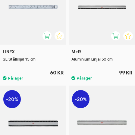
LINEX
M+R
SL Stållinjal 15 cm
Aluminium Linjal 50 cm
60 KR
99 KR
20%
20%