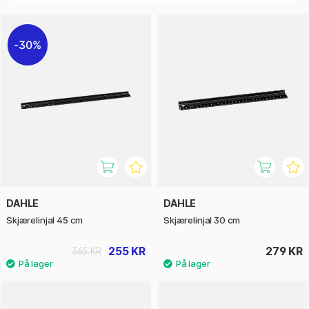
profesjonelle og kreative bruksområder!
30%
DAHLE
DAHLE
Skjærelinjal 45 cm
Skjærelinjal 30 cm
255 KR
279 KR
365 KR