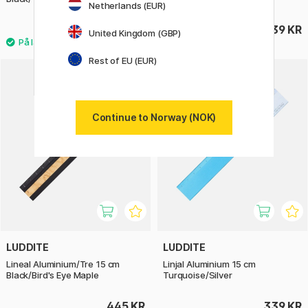
Netherlands (EUR)
339 KR
339 KR
United Kingdom (GBP)
Rest of EU (EUR)
Continue to Norway (NOK)
LUDDITE
LUDDITE
Lineal Aluminium/Tre 15 cm
Linjal Aluminium 15 cm
Black/Bird's Eye Maple
Turquoise/Silver
445 KR
339 KR