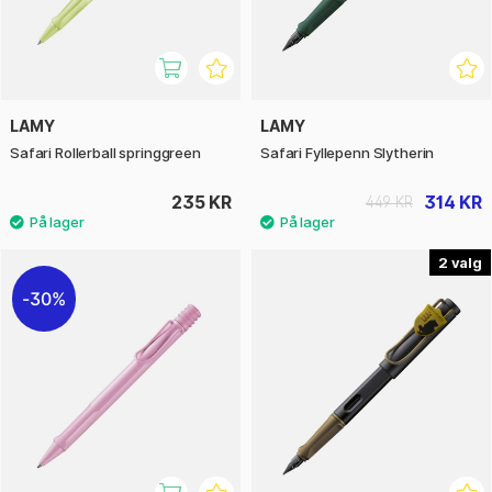
LAMY
LAMY
Safari Rollerball springgreen
Safari Fyllepenn Slytherin
235 KR
314 KR
449 KR
2
30%