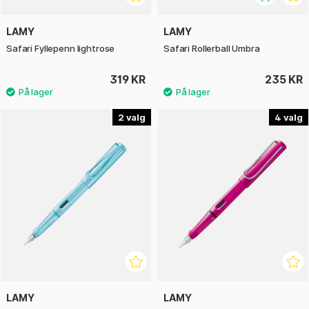
LAMY
LAMY
Safari Fyllepenn lightrose
Safari Rollerball Umbra
319 KR
235 KR
2
4
LAMY
LAMY