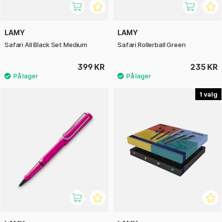
LAMY
LAMY
Safari All Black Set Medium
Safari Rollerball Green
399 KR
235 KR
1