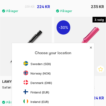
224 KR
235 KR
319 KR
3
30%
Choose your location
Sweden (SEK)
Norway (NOK)
LAMY
LAMY
Denmark (DKK)
Safari Mekanisk Blyant
Safari Fyllepenn Neon Pink
Finland (EUR)
210 KR
224 KR
319 KR
Ireland (EUR)