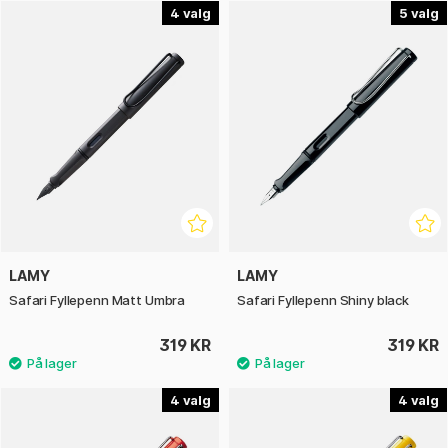
4
5
LAMY
LAMY
Safari Fyllepenn Matt Umbra
Safari Fyllepenn Shiny black
319 KR
319 KR
4
4