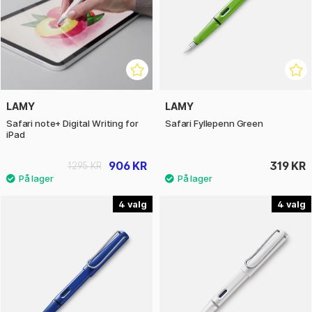
LAMY
LAMY
Safari note+ Digital Writing for
Safari Fyllepenn Green
iPad
906 KR
319 KR
1295 KR
4
4