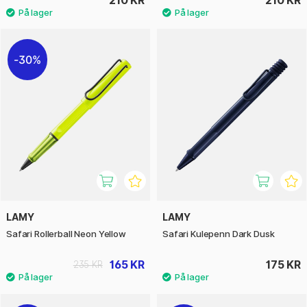
30%
LAMY
LAMY
Safari Rollerball Neon Yellow
Safari Kulepenn Dark Dusk
165 KR
175 KR
235 KR