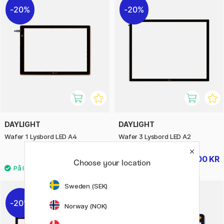
20%
20%
DAYLIGHT
DAYLIGHT
Wafer 1 Lysbord LED A4
Wafer 3 Lysbord LED A2
468 KR
1400 KR
585 KR
1750 KR
Choose your location
Sweden (SEK)
20%
Norway (NOK)