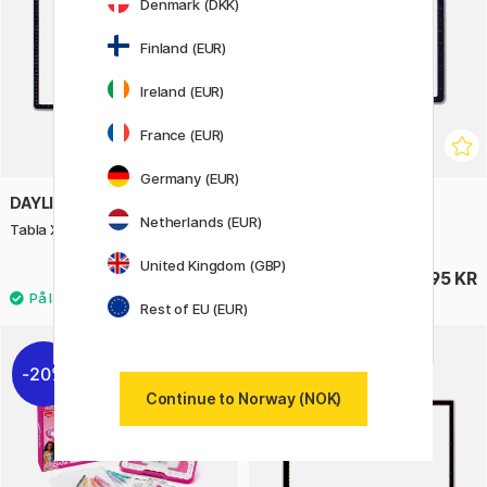
Denmark (DKK)
Finland (EUR)
Ireland (EUR)
France (EUR)
Germany (EUR)
DAYLIGHT
DAYLIGHT
Netherlands (EUR)
Tabla XL Lysbord A3
Tabla Go Lysbord A4
United Kingdom (GBP)
1756 KR
1695 KR
2195 KR
Rest of EU (EUR)
20%
20%
Continue to Norway (NOK)