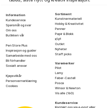
Sortiment
Information
Kunstnermateriell
Kundeservice
Hobby & Kreativitet
Spørsmål og svar
Penner
Om oss
Papir & Blokk
Butikken vår
i
s
K
d
Outlet
Pen Store Plus
Nyheter
Inspirasjon og guider
Staff picks
Samarbeide med oss
Bli förhandler
Varemerker
Sosialt ansvar
Pilot
Lamy
Kjøpsvilkår
Faber-Castell
Personvernerklæring
Posca
Cookies
Winsor & Newton
Vis alle (160)
Kundeservice
Kontakt oss
via e-post eller