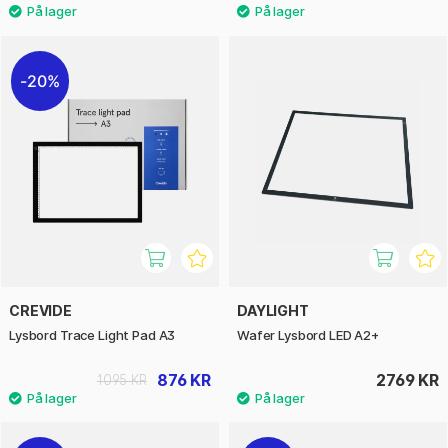
20%
CREVIDE
DAYLIGHT
Lysbord Trace Light Pad A3
Wafer Lysbord LED A2+
876 KR
2769 KR
1095 KR