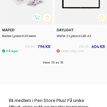
MAPED
DAYLIGHT
Barbie Lysbord 65 deler
Wafer 2 Lysbord LED A3
796 KR
604 KR
995 KR
755 KR
Viser
10
av
10
Bli medlem i Pen Store Plus! Få unike
tilbud, siste nytt og kreativ inspirasjon.