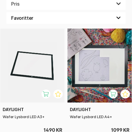
Vi selger Daylights Wafer-lysbord. Disse lyskassene er
Pris
utrolig tynne, kun 0,8 cm, og har en veldig lav vekt. De har
LED-belysning og er dimbare, finnes i tre forskjellige
størrelser, er ekstremt prisgunstige og vi kan varmt anbefale
disse. Vi har billige og flotte lysbord i A5, A4, A3 og A2-
størrelse.
DAYLIGHT
DAYLIGHT
Wafer Lysbord LED A3+
Wafer Lysbord LED A4+
1490 KR
1099 KR