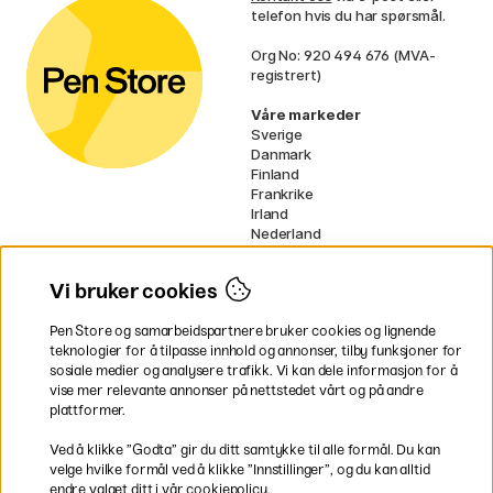
telefon hvis du har spørsmål.
Org No: 920 494 676 (MVA-
registrert)
Våre markeder
Sverige
Danmark
Finland
Frankrike
Irland
Nederland
Tyskland
UK
Vi bruker cookies
EU
Pen Store og samarbeidspartnere bruker cookies og lignende
* Spesifikke
fraktvilkår
gjelder for
teknologier for å tilpasse innhold og annonser, tilby funksjoner for
voluminøse varer.
sosiale medier og analysere trafikk. Vi kan dele informasjon for å
vise mer relevante annonser på nettstedet vårt og på andre
Betal enkelt
plattformer.
Ved å klikke ”Godta” gir du ditt samtykke til alle formål. Du kan
velge hvilke formål ved å klikke ”Innstillinger”, og du kan alltid
endre valget ditt i vår cookiepolicy.