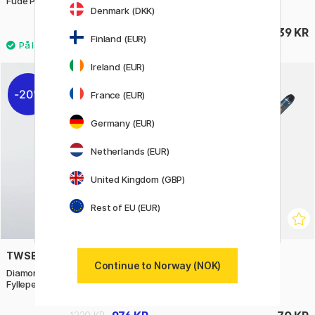
Fude Pen Chuji No.60 Gold
Calligraphy Set
Denmark (DKK)
95 KR
539 KR
119 KR
Finland (EUR)
Ireland (EUR)
4
20%
France (EUR)
Germany (EUR)
Netherlands (EUR)
United Kingdom (GBP)
Rest of EU (EUR)
TWSBI
PILOT
Continue to Norway (NOK)
Diamond 580ALR Nickel Gray
Kalligrafipenn Pensel SV-
Fyllepenn
30KSN-B