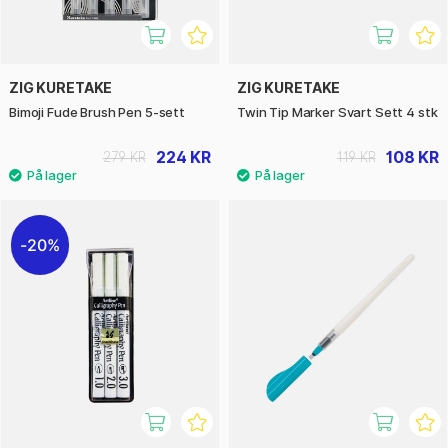
ZIG KURETAKE
ZIG KURETAKE
Bimoji Fude Brush Pen 5-sett
Twin Tip Marker Svart Sett 4 stk
224 KR
108 KR
279 KR
119 KR
20%