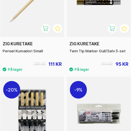
ZIG KURETAKE
ZIG KURETAKE
Pensel Kumadori Small
Twin Tip Marker Gull/Sølv 3-set
111 KR
95 KR
139 KR
119 KR
20%
9%