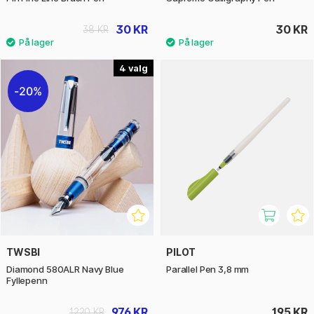
30 KR
30 KR
38 KR
4
20%
TWSBI
PILOT
Diamond 580ALR Navy Blue
Parallel Pen 3,8 mm
Fyllepenn
976 KR
195 KR
1220 KR