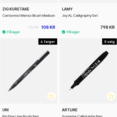
ZIG KURETAKE
LAMY
Cartoonist Menso Brush Medium
Joy AL Calligraphy Set
108 KR
798 KR
135 KR
4
5
UNI
ARTLINE
Pin Fine Line Brush Pen
Supreme Calligraphy Pen