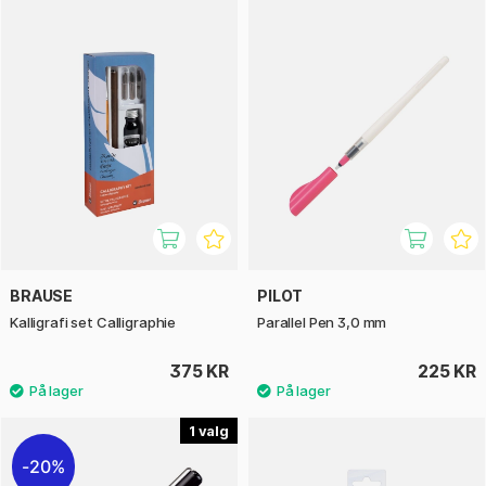
BRAUSE
PILOT
Kalligrafi set Calligraphie
Parallel Pen 3,0 mm
375 KR
225 KR
1
20%