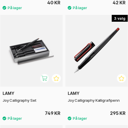
40 KR
42 KR
3
LAMY
LAMY
Joy Calligraphy Set
Joy Calligraphy Kalligrafipenn
749 KR
295 KR