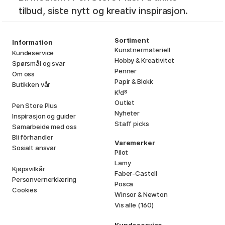
tilbud, siste nytt og kreativ inspirasjon.
Sortiment
Information
Kunstnermateriell
Kundeservice
Hobby & Kreativitet
Spørsmål og svar
Penner
Om oss
Papir & Blokk
Butikken vår
i
s
K
d
Outlet
Pen Store Plus
Nyheter
Inspirasjon og guider
Staff picks
Samarbeide med oss
Bli förhandler
Varemerker
Sosialt ansvar
Pilot
Lamy
Kjøpsvilkår
Faber-Castell
Personvernerklæring
Posca
Cookies
Winsor & Newton
Vis alle (160)
Kundeservice