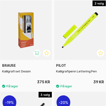
2
BRAUSE
PILOT
Kalligrafi set Dessin
Kalligrafipenn Lettering Pen
375 KR
39 KR
3
19%
20%