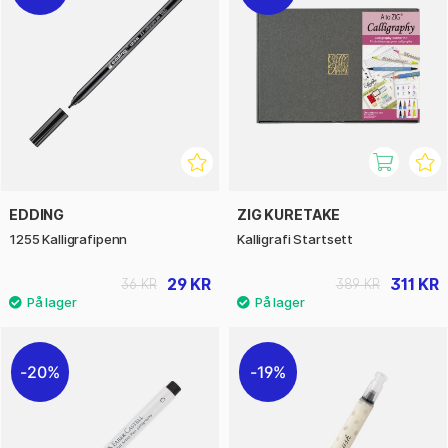
EDDING
ZIG KURETAKE
1255 Kalligrafipenn
Kalligrafi Startsett
29 KR
311 KR
36 KR
389 KR
20%
19%