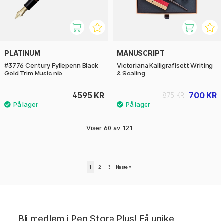
PLATINUM
MANUSCRIPT
#3776 Century Fyllepenn Black
Victoriana Kalligrafisett Writing
Gold Trim Music nib
& Sealing
4595 KR
700 KR
875 KR
Viser
60
av
121
1
2
3
Neste
»
Bli medlem i Pen Store Plus! Få unike