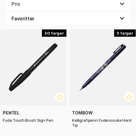
samme teknikk om du skriver med penselpenn eller en penn
Pris
med fleksibel stålspiss.
30
5
PENTEL
TOMBOW
Fude Touch Brush Sign Pen
Kalligrafipenn Fudenosuke Hard
Tip