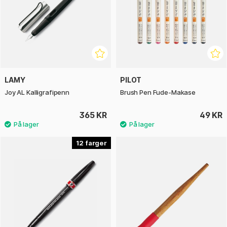
LAMY
PILOT
Joy AL Kalligrafipenn
Brush Pen Fude-Makase
365 KR
49 KR
12