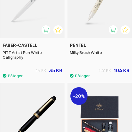
FABER-CASTELL
PENTEL
PITT Artist Pen White
Milky Brush White
Calligraphy
35 KR
104 KR
44 KR
129 KR
20%