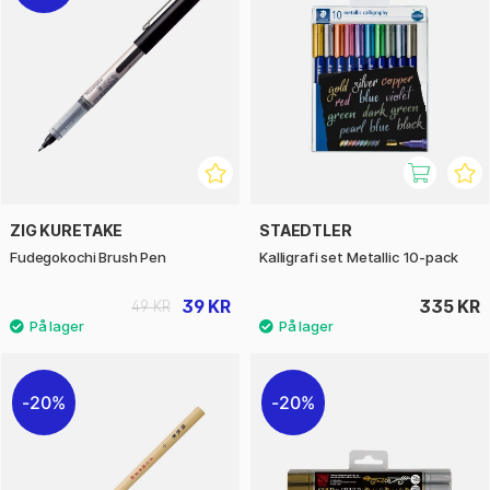
ZIG KURETAKE
STAEDTLER
Fudegokochi Brush Pen
Kalligrafi set Metallic 10-pack
39 KR
335 KR
49 KR
20%
20%