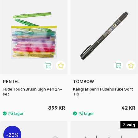
PENTEL
TOMBOW
Fude Touch Brush Sign Pen 24-
Kalligrafipenn Fudenosuke Soft
set
Tip
899 KR
42 KR
3
20%