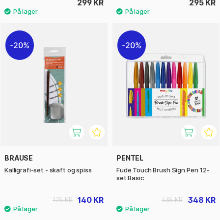
299 KR
295 KR
20%
20%
BRAUSE
PENTEL
Kalligrafi-set - skaft og spiss
Fude Touch Brush Sign Pen 12-
set Basic
140 KR
348 KR
175 KR
435 KR