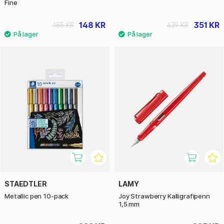
Fine
148 KR
351 KR
185 KR
439 KR
STAEDTLER
LAMY
Metallic pen 10-pack
Joy Strawberry Kalligrafipenn
1,5 mm