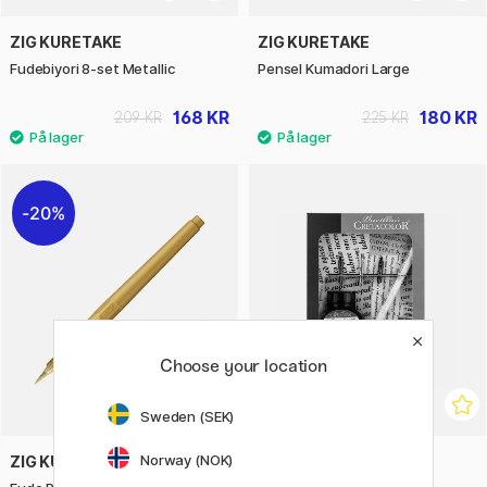
ZIG KURETAKE
ZIG KURETAKE
Fudebiyori 8-­set Metallic
Pensel Kumadori Large
168 KR
180 KR
209 KR
225 KR
20%
Choose your location
Sweden (SEK)
Norway (NOK)
ZIG KURETAKE
CRETACOLOR