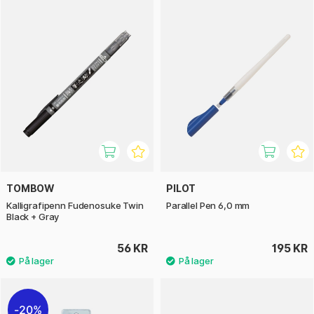
TOMBOW
PILOT
Kalligrafipenn Fudenosuke Twin
Parallel Pen 6,0 mm
Black + Gray
56 KR
195 KR
20%