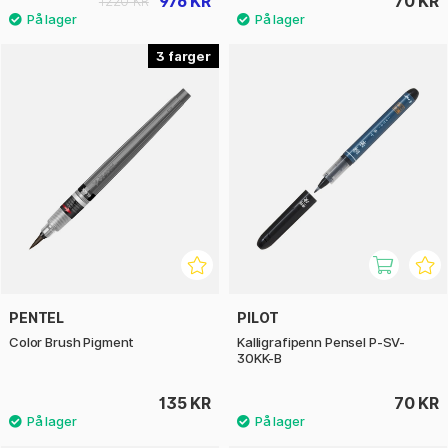
976 KR
70 KR
1220 KR
3
PENTEL
PILOT
Color Brush Pigment
Kalligrafipenn Pensel P-SV-
30KK-B
135 KR
70 KR