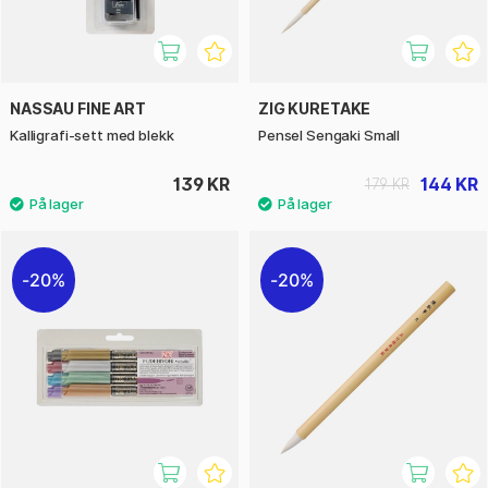
NASSAU FINE ART
ZIG KURETAKE
Kalligrafi-sett med blekk
Pensel Sengaki Small
139 KR
144 KR
179 KR
20%
20%