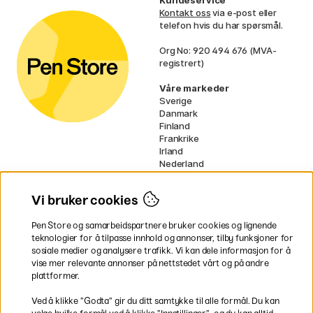
Kontakt oss
via e-post eller
telefon hvis du har spørsmål.
Org No: 920 494 676 (MVA-
registrert)
Våre markeder
Sverige
Danmark
Finland
Frankrike
Irland
Nederland
Tyskland
UK
Vi bruker cookies
EU
Pen Store og samarbeidspartnere bruker cookies og lignende
* Spesifikke
fraktvilkår
gjelder for
teknologier for å tilpasse innhold og annonser, tilby funksjoner for
voluminøse varer.
sosiale medier og analysere trafikk. Vi kan dele informasjon for å
vise mer relevante annonser på nettstedet vårt og på andre
Betal enkelt
plattformer.
Ved å klikke ”Godta” gir du ditt samtykke til alle formål. Du kan