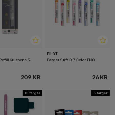
PILOT
efill Kulepenn 3-
Farget Stift 0.7 Color ENO
209 KR
26 KR
15
5