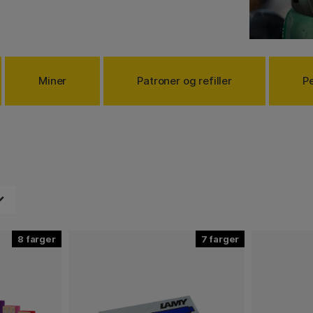
vi selger. Fyll gjerne på
tjeneste.
Miner
Patroner og refiller
P
8
7