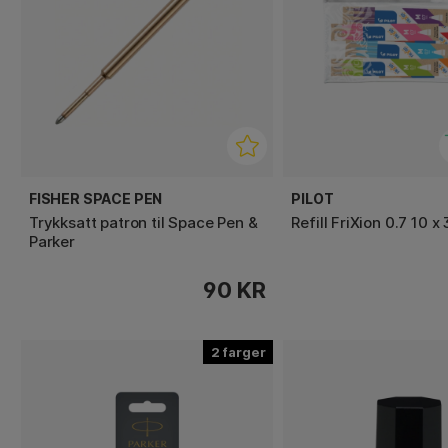
FISHER SPACE PEN
PILOT
Trykksatt patron til Space Pen &
Refill FriXion 0.7 10 x
Parker
90 KR
2