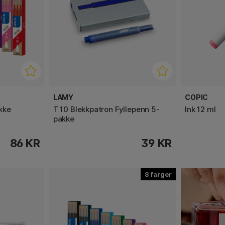
LAMY
COPIC
akke
T 10 Blekkpatron Fyllepenn 5-
Ink 12 ml
pakke
86 KR
39 KR
8