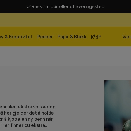
Raskt til dør eller utleveringssted
Raskt til dør eller utleveringssted
Fri frakt over 649 kr*
i
s
y & Kreativitet
Penner
Papir & Blokk
Var
K
d
ennaler, ekstra spisser og
så her gjelder det å holde
r å kjøpe en ny penn når
. Her finner du ekstra