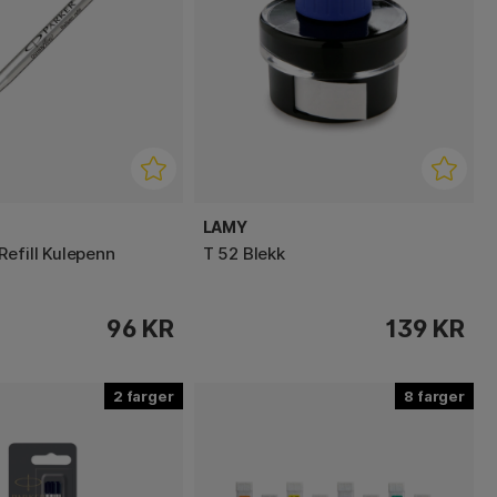
LAMY
Refill Kulepenn
T 52 Blekk
96 KR
139 KR
2
8