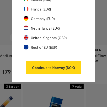
France (EUR)
Germany (EUR)
Netherlands (EUR)
United Kingdom (GBP)
Rest of EU (EUR)
PLATINUM
PARKER
l Medium 2-
Converter
QuinkFlow R
pakke
Continue to Norway (NOK)
179 KR
105 KR
3
7