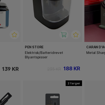
PEN STORE
CARAN D'
Elektrisk/Batteridrevet
Metal Shar
Blyantspisser
188 KR
139 KR
235 KR
2