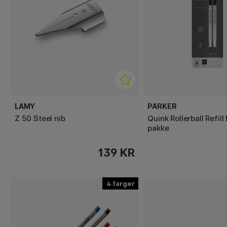
LAMY
PARKER
Z 50 Steel nib
Quink Rollerball Refil
pakke
139 KR
4