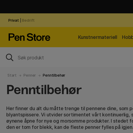
Privat
|
Bedrift
Kunstnermateriell
Hobb
Start
Penner
Penntilbehør
Penntilbehør
Her finner du alt du måtte trenge til pennene dine, som p
blyantspissere. Vi utvider sortimentet vårt kontinuerlig, 
øynene åpne for nye og morsomme produkter. I stedet fo
den er tom for blekk, kan de fleste penner fylles på igjen