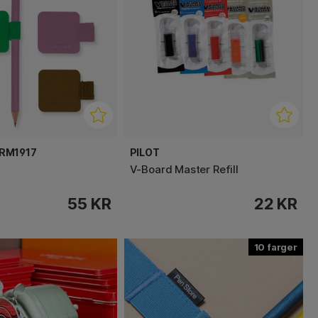
RM1917
PILOT
V-Board Master Refill
55 KR
22 KR
10