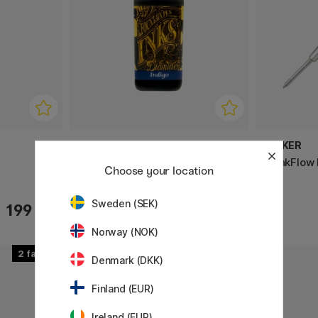
DIAMINE
PARKER
Fyllepennblekk 30ml
QuinkFlow 
Choose your location
Sweden (SEK)
43 KR
199 KR
60 KR
Norway (NOK)
2
Denmark (DKK)
Finland (EUR)
Ireland (EUR)