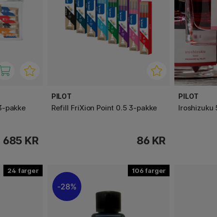
PILOT
PILOT
 3-pakke
Refill FriXion Point 0.5 3-pakke
Iroshizuku 
685 KR
86 KR
24
106
28%