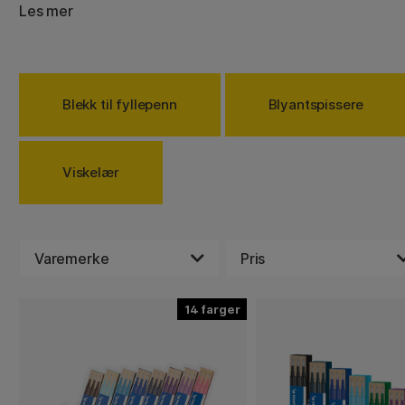
patroner, blekk, blyantbly og viskelær til de fleste penner 
Les mer
pennen din – og du gjør både miljøet og lommeboken en 
Blekk til fyllepenn
Blyantspissere
Viskelær
Varemerke
Pris
14