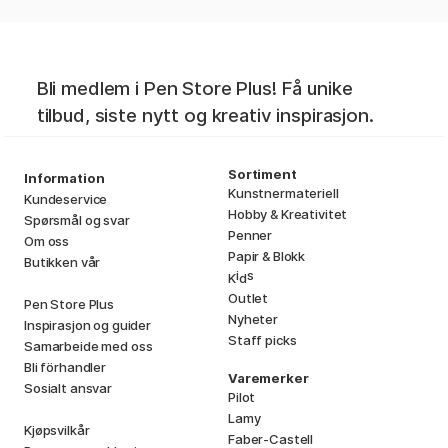
Bli medlem i Pen Store Plus! Få unike
tilbud, siste nytt og kreativ inspirasjon.
Sortiment
Information
Kunstnermateriell
Kundeservice
Hobby & Kreativitet
Spørsmål og svar
Penner
Om oss
Papir & Blokk
Butikken vår
i
s
K
d
Outlet
Pen Store Plus
Nyheter
Inspirasjon og guider
Staff picks
Samarbeide med oss
Bli förhandler
Varemerker
Sosialt ansvar
Pilot
Lamy
Kjøpsvilkår
Faber-Castell