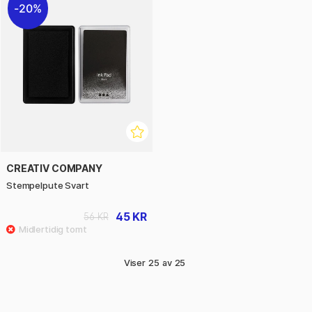
20%
CREATIV COMPANY
Stempelpute Svart
45 KR
56 KR
Viser
25
av
25