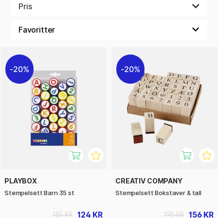
utvikling.
Pris
Perfekt for både unge kunstnere og hobbyentusiaster i alle
aldre!
20%
20%
PLAYBOX
CREATIV COMPANY
Stempelsett Barn 35 st
Stempelsett Bokstaver & tall
124 KR
156 KR
155 KR
195 KR