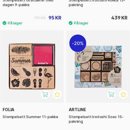
dagen 9-pakke
pakning
95 KR
439 KR
119 KR
20%
FOLIA
ARTLINE
Stempelsett Summer 11-pakke
Stempelsett Iroitoshi Soso 15-
pakning