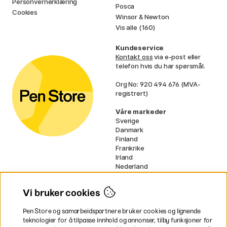
Personvernerklæring
Posca
Cookies
Winsor & Newton
Vis alle (160)
Kundeservice
Kontakt oss
via e-post eller
telefon hvis du har spørsmål.
Org No: 920 494 676 (MVA-
registrert)
Våre markeder
Sverige
Danmark
Finland
Frankrike
Irland
Nederland
Tyskland
UK
Vi bruker cookies
EU
Pen Store og samarbeidspartnere bruker cookies og lignende
* Spesifikke
fraktvilkår
gjelder for
teknologier for å tilpasse innhold og annonser, tilby funksjoner for
voluminøse varer.