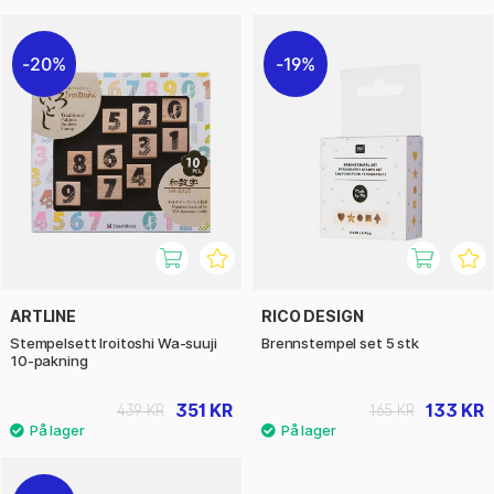
20%
19%
ARTLINE
RICO DESIGN
Stempelsett Iroitoshi Wa-suuji
Brennstempel set 5 stk
10-pakning
351 KR
133 KR
439 KR
165 KR