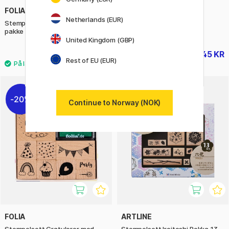
FOLIA
CREATIV COMPANY
Netherlands (EUR)
Stempelsett Superhelter 12-
Stempelpute Sølv
pakke
United Kingdom (GBP)
119 KR
45 KR
56 KR
Rest of EU (EUR)
20%
Continue to Norway (NOK)
FOLIA
ARTLINE
Stempelsett Gratulerer med
Stempelsett Iroitoshi Rokka 13-