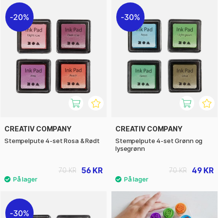
20%
30%
CREATIV COMPANY
CREATIV COMPANY
Stempelpute 4-set Rosa & Rødt
Stempelpute 4-set Grønn og
lysegrønn
56 KR
49 KR
70 KR
70 KR
30%