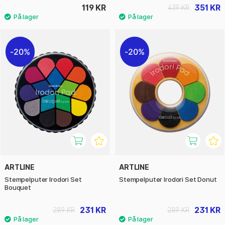
119 KR
351 KR
439 KR
20%
20%
ARTLINE
ARTLINE
Stempelputer Irodori Set
Stempelputer Irodori Set Donut
Bouquet
231 KR
231 KR
289 KR
289 KR