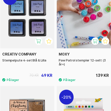
CREATIV COMPANY
MOXY
Stempelpute 4-set Blå & Lilla
Paw Patrol stempler 12-sett (3
år+)
49 KR
139 KR
70 KR
20%