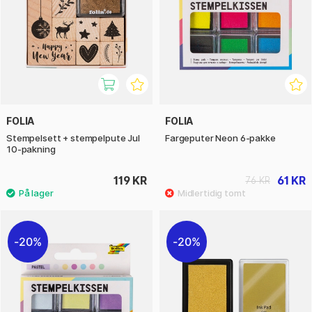
FOLIA
FOLIA
Stempelsett + stempelpute Jul
Fargeputer Neon 6-pakke
10-pakning
119 KR
61 KR
76 KR
20%
20%