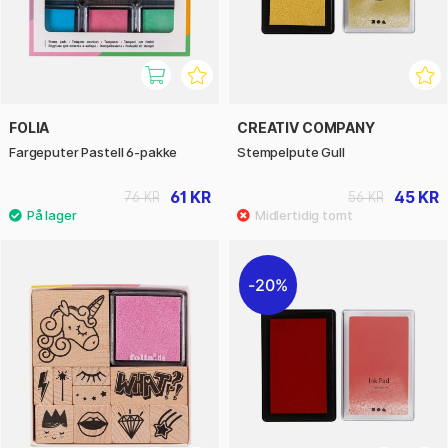
FOLIA
CREATIV COMPANY
Fargeputer Pastell 6-pakke
Stempelpute Gull
61 KR
45 KR
76 KR
56 KR
20%