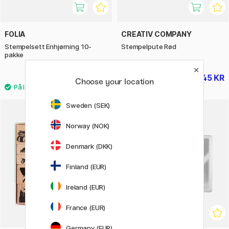
FOLIA
CREATIV COMPANY
Stempelsett Enhjørning 10-
Stempelpute Rød
pakke
119 KR
45 KR
56 KR
Choose your location
Sweden (SEK)
20%
Norway (NOK)
Denmark (DKK)
Finland (EUR)
Ireland (EUR)
France (EUR)
Germany (EUR)