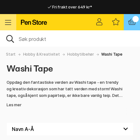
Fri frakt over 649 kr*
Raskt til dør eller utleveringssted
Raskt til dør eller utleveringssted
Fri frakt over 649 kr*
Start
Hobby & Kreativitet
Hobbytilbehør
Washi Tape
Washi Tape
Oppdag den fantastiske verden av Washi tape - en trendy
og kreativ dekorasjon som har tatt verden med storm! Washi
tape, også kjent som papirteip, er ikke bare vanlig teip. Det
er et kunstnerisk verktøy som lar deg uttrykke din personlige
Les mer
stil og skape unike og fargerike dekorasjoner på en enkel og
morsom måte.
Hva gjør Washi tape så spesiell? For det første er den laget
av tradisjonelt japansk rispapir, noe som gir den en unik