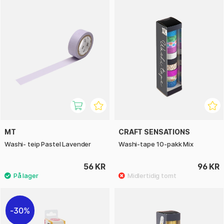
MT
CRAFT SENSATIONS
Washi- teip Pastel Lavender
Washi-tape 10-pakk Mix
56 KR
96 KR
30%