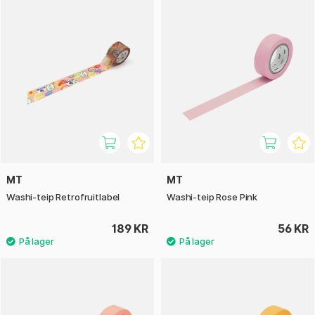
MT
MT
Washi-teip Retrofruitlabel
Washi-teip Rose Pink
189 KR
56 KR