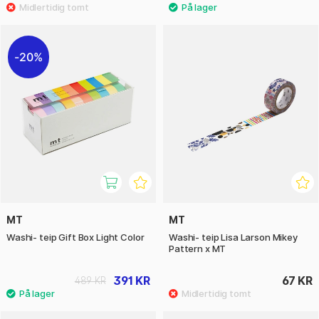
20%
MT
MT
Washi- teip Gift Box Light Color
Washi- teip Lisa Larson Mikey
Pattern x MT
391 KR
67 KR
489 KR