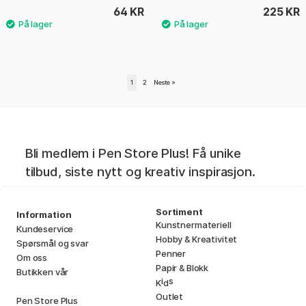
64 KR
225 KR
1
2
Neste
»
Bli medlem i Pen Store Plus! Få unike
tilbud, siste nytt og kreativ inspirasjon.
Sortiment
Information
Kunstnermateriell
Kundeservice
Hobby & Kreativitet
Spørsmål og svar
Penner
Om oss
Papir & Blokk
Butikken vår
i
s
K
d
Outlet
Pen Store Plus