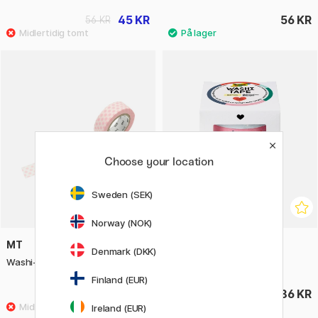
45 KR
56 KR
56 KR
Choose your location
Sweden (SEK)
Norway (NOK)
MT
FOLIA
Denmark (DKK)
Washi-teip Dot Strawberry Milk
Washi-teip Falala 4-pakke
Finland (EUR)
56 KR
86 KR
Ireland (EUR)