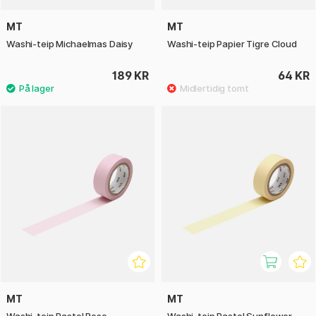
MT
MT
Washi-teip Michaelmas Daisy
Washi-teip Papier Tigre Cloud
189 KR
64 KR
MT
MT