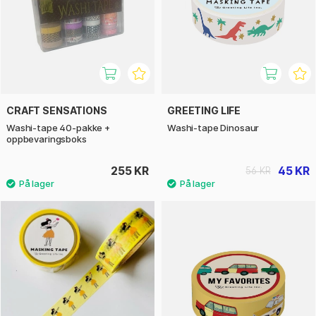
CRAFT SENSATIONS
GREETING LIFE
Washi-tape 40-pakke +
Washi-tape Dinosaur
oppbevaringsboks
255 KR
45 KR
56 KR