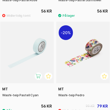
Washi-teip Pastel Rose
Washi-teip Pastel Sunflower
56 KR
56 KR
20%
MT
MT
Washi-teip Pastell Cyan
Washi-teip Pedro
56 KR
79 KR
99 KR