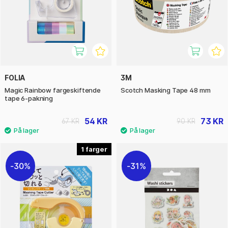
FOLIA
3M
Magic Rainbow fargeskiftende
Scotch Masking Tape 48 mm
tape 6-pakning
54 KR
73 KR
67 KR
90 KR
1
30%
31%