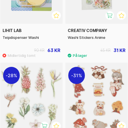
LIHIT LAB
CREATIV COMPANY
Teipdispenser Washi
Washi Stickers Anime
63 KR
31 KR
90 KR
45 KR
28%
31%