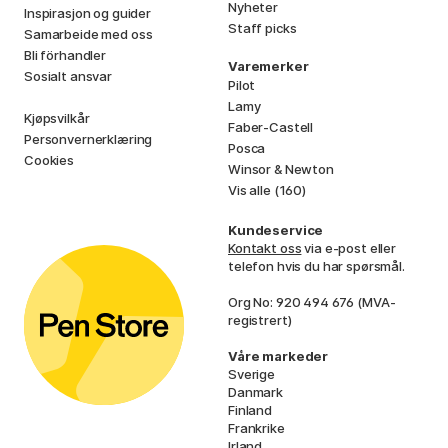
Nyheter
Inspirasjon og guider
Staff picks
Samarbeide med oss
Bli förhandler
Varemerker
Sosialt ansvar
Pilot
Lamy
Kjøpsvilkår
Faber-Castell
Personvernerklæring
Posca
Cookies
Winsor & Newton
Vis alle (160)
Kundeservice
Kontakt oss
via e-post eller
telefon hvis du har spørsmål.
Org No: 920 494 676 (MVA-
registrert)
Våre markeder
Sverige
Danmark
Finland
Frankrike
Irland