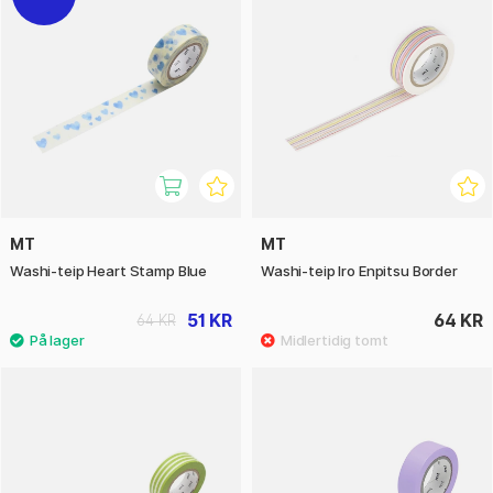
MT
MT
Washi-teip Heart Stamp Blue
Washi-teip Iro Enpitsu Border
51 KR
64 KR
64 KR