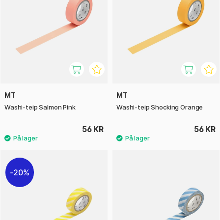
MT
MT
Washi-teip Salmon Pink
Washi-teip Shocking Orange
56 KR
56 KR
20%