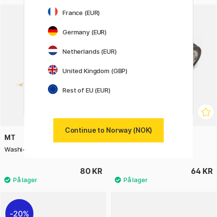
France (EUR)
Germany (EUR)
Netherlands (EUR)
United Kingdom (GBP)
Rest of EU (EUR)
Continue to Norway (NOK)
MT
MT
Washi-teip Flag
Washi-teip Fox & Squirrel
80 KR
64 KR
20%