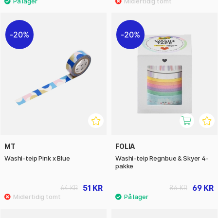
20%
20%
MT
FOLIA
Washi-teip Pink x Blue
Washi-teip Regnbue & Skyer 4-
pakke
51 KR
69 KR
64 KR
86 KR