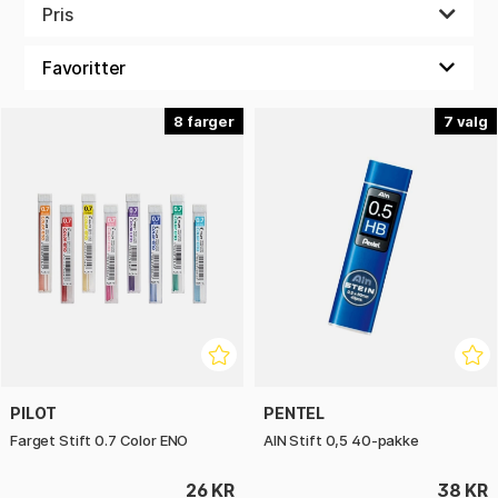
Pris
8
7
PILOT
PENTEL
Farget Stift 0.7 Color ENO
AIN Stift 0,5 40-pakke
26 KR
38 KR