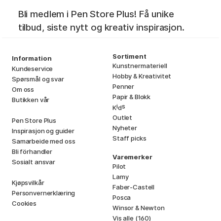
Bli medlem i Pen Store Plus! Få unike
tilbud, siste nytt og kreativ inspirasjon.
Sortiment
Information
Kunstnermateriell
Kundeservice
Hobby & Kreativitet
Spørsmål og svar
Penner
Om oss
Papir & Blokk
Butikken vår
i
s
K
d
Outlet
Pen Store Plus
Nyheter
Inspirasjon og guider
Staff picks
Samarbeide med oss
Bli förhandler
Varemerker
Sosialt ansvar
Pilot
Lamy
Kjøpsvilkår
Faber-Castell
Personvernerklæring
Posca
Cookies
Winsor & Newton
Vis alle (160)