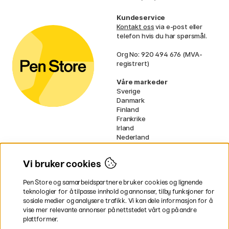
Kundeservice
Kontakt oss
via e-post eller
telefon hvis du har spørsmål.
Org No: 920 494 676 (MVA-
registrert)
Våre markeder
Sverige
Danmark
Finland
Frankrike
Irland
Nederland
Tyskland
UK
Vi bruker cookies
EU
Pen Store og samarbeidspartnere bruker cookies og lignende
* Spesifikke
fraktvilkår
gjelder for
teknologier for å tilpasse innhold og annonser, tilby funksjoner for
voluminøse varer.
sosiale medier og analysere trafikk. Vi kan dele informasjon for å
vise mer relevante annonser på nettstedet vårt og på andre
Betal enkelt
plattformer.