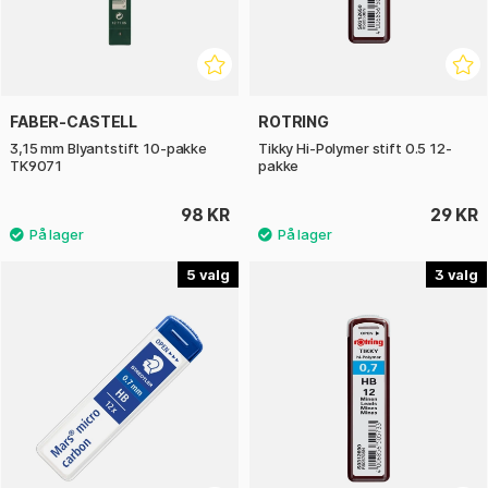
FABER-CASTELL
ROTRING
3,15 mm Blyantstift 10-pakke
Tikky Hi-Polymer stift 0.5 12-
TK9071
pakke
98 KR
29 KR
5
3