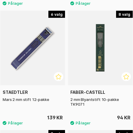
6
8
STAEDTLER
FABER-CASTELL
Mars 2 mm stift 12-pakke
2 mm Blyantstift 10-pakke
TK9071
139 KR
94 KR