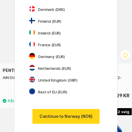
Denmark (DKK)
Finland (EUR)
Ireland (EUR)
France (EUR)
Germany (EUR)
Netherlands (EUR)
PENTEL
ROTRING
AIN Stift Farget 0,5 20-pakke
Tikky Hi-Polymer stift 1.0 12-
United Kingdom (GBP)
pakke
Rest of EU (EUR)
38 KR
29 KR
1
2
Continue to Norway (NOK)