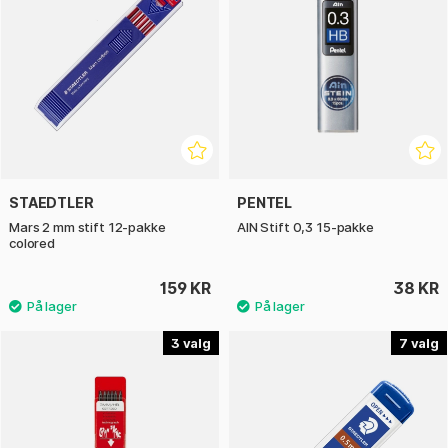
STAEDTLER
PENTEL
Mars 2 mm stift 12-pakke
AIN Stift 0,3 15-pakke
colored
159 KR
38 KR
3
7