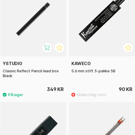
YSTUDIO
KAWECO
Classic Reflect Pencil lead box
5.6 mm stift 3-pakke 5B
Black
349 KR
90 KR