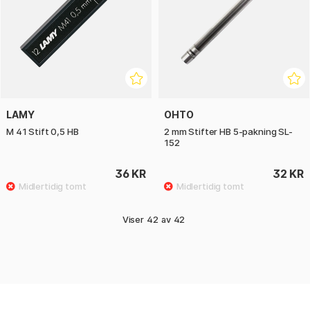
LAMY
OHTO
M 41 Stift 0,5 HB
2 mm Stifter HB 5-pakning SL-
152
36 KR
32 KR
Viser
42
av
42