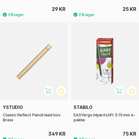
29 KR
25 KR
YSTUDIO
STABILO
Classic Reflect Pencil lead box
EASYergo blyantstift 3.15 mm 6-
Brass
pakke
349 KR
75 KR