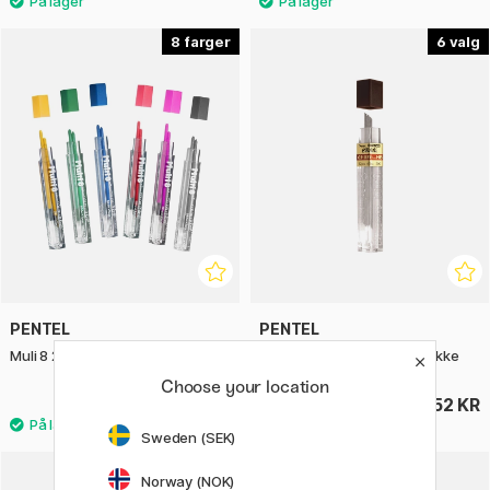
8
6
PENTEL
PENTEL
Muli 8 2mm-stift 2-pakke
Hi-Polymer Stift 0,3 12-pakke
Choose your location
36 KR
52 KR
Sweden (SEK)
2
Norway (NOK)