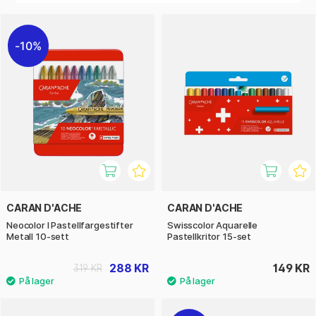
Vokspastellen kan gjerne kombineres med oljepasteller for å
få frem skarpe detaljer eller tørre skisser.
10%
CARAN D'ACHE
CARAN D'ACHE
Neocolor I Pastellfargestifter
Swisscolor Aquarelle
Metall 10-sett
Pastellkritor 15-set
288 KR
149 KR
319 KR