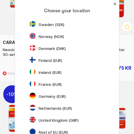
Choose your location
Sweden (SEK)
Norway (NOK)
CARAN D'ACHE
CARAN D'ACHE
Denmark (DKK)
Neocolor I Pastellfargestifter
Neocolor I Pastellfargestifter
30-sett
15-sett
Finland (EUR)
621 KR
375 KR
690 KR
469 KR
Ireland (EUR)
France (EUR)
10%
20%
Germany (EUR)
Netherlands (EUR)
United Kingdom (GBP)
Rest of EU (EUR)