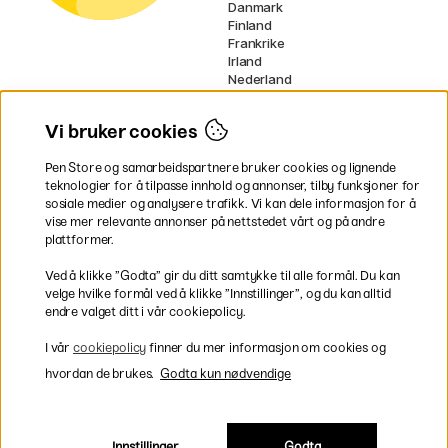
Danmark
Finland
Frankrike
Irland
Nederland
Tyskland
UK
Vi bruker cookies
EU
Pen Store og samarbeidspartnere bruker cookies og lignende
* Spesifikke
fraktvilkår
gjelder for
teknologier for å tilpasse innhold og annonser, tilby funksjoner for
voluminøse varer.
sosiale medier og analysere trafikk. Vi kan dele informasjon for å
vise mer relevante annonser på nettstedet vårt og på andre
Betal enkelt
plattformer.
Ved å klikke ”Godta” gir du ditt samtykke til alle formål. Du kan
velge hvilke formål ved å klikke ”Innstillinger”, og du kan alltid
endre valget ditt i vår cookiepolicy.
Rask og smidig levering
I vår
cookiepolicy
finner du mer informasjon om cookies og
hvordan de brukes.
Godta kun nødvendige
Innstillinger
Godta