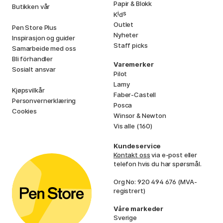
Papir & Blokk
Butikken vår
i
s
K
d
Outlet
Pen Store Plus
Nyheter
Inspirasjon og guider
Staff picks
Samarbeide med oss
Bli förhandler
Varemerker
Sosialt ansvar
Pilot
Lamy
Kjøpsvilkår
Faber-Castell
Personvernerklæring
Posca
Cookies
Winsor & Newton
Vis alle (160)
Kundeservice
Kontakt oss
via e-post eller
telefon hvis du har spørsmål.
Org No: 920 494 676 (MVA-
registrert)
Våre markeder
Sverige