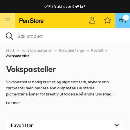
Fri frakt over 649 kr*
Raskt til dør eller utleveringssted
Raskt til dør eller utleveringssted
Fri frakt over 649 kr*
Start
Kunstnermateriell
Kunstnerfarge
Pastell
Vokspasteller
Vokspasteller
Vokspastell er herlig kremet og pigmentsterk, mykere enn
tørrpastell men hardere enn oljepastell. De sterke
pigmentene åpner for kreativ utfoldelse på andre underlag
enn papir, som tre, papp og stein!
Les mer
Akvarellvokspastell er ekstra allsidig da den kan blandes ut
med vann, altså kritt og akvarellfarge i samme produkt, bra
ikke sant?