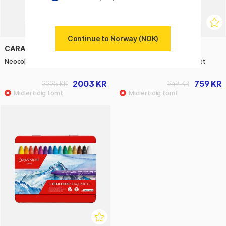
Continue to Norway (NOK)
CARAN D'ACHE
CARAN D'ACHE
Neocolor II Aquarelle 84-set
Neocolor II Aquarelle 30-set
2003 KR
759 KR
2225 KR
949 KR