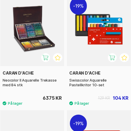
19%
CARAN D'ACHE
CARAN D'ACHE
Neocolor II Aquarelle Trekasse
Swisscolor Aquarelle
med 84 stk
Pastellkritor 10-set
6375 KR
104 KR
129 KR
19%