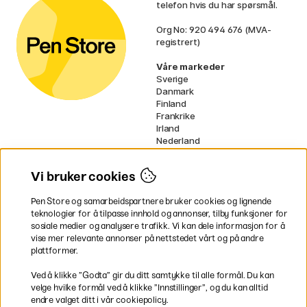
telefon hvis du har spørsmål.
Org No: 920 494 676 (MVA-
registrert)
Våre markeder
Sverige
Danmark
Finland
Frankrike
Irland
Nederland
Tyskland
UK
Vi bruker cookies
EU
Pen Store og samarbeidspartnere bruker cookies og lignende
* Spesifikke
fraktvilkår
gjelder for
teknologier for å tilpasse innhold og annonser, tilby funksjoner for
voluminøse varer.
sosiale medier og analysere trafikk. Vi kan dele informasjon for å
vise mer relevante annonser på nettstedet vårt og på andre
Betal enkelt
plattformer.
Ved å klikke ”Godta” gir du ditt samtykke til alle formål. Du kan
velge hvilke formål ved å klikke ”Innstillinger”, og du kan alltid
endre valget ditt i vår cookiepolicy.