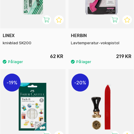
LINEX
HERBIN
knivblad SK200
Lavtemperatur-vokspistol
62 KR
219 KR
19%
20%