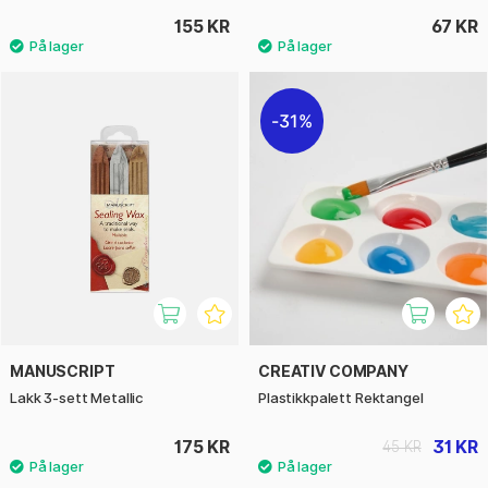
155 KR
67 KR
31%
MANUSCRIPT
CREATIV COMPANY
Lakk 3-sett Metallic
Plastikkpalett Rektangel
175 KR
31 KR
45 KR