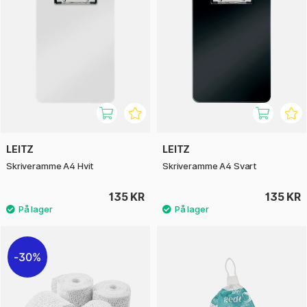
LEITZ
LEITZ
Skriveramme A4 Hvit
Skriveramme A4 Svart
135 KR
135 KR
30%