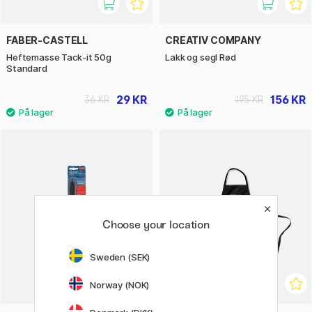
FABER-CASTELL
CREATIV COMPANY
Heftemasse Tack-it 50g
Lakk og segl Rød
Standard
29 KR
156 KR
36 KR
195 KR
Choose your location
Sweden (SEK)
Norway (NOK)