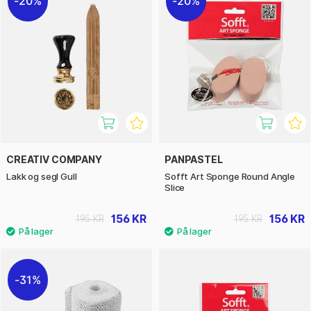
20%
20%
CREATIV COMPANY
PANPASTEL
Lakk og segl Gull
Sofft Art Sponge Round Angle
Slice
156 KR
156 KR
195 KR
195 KR
31%