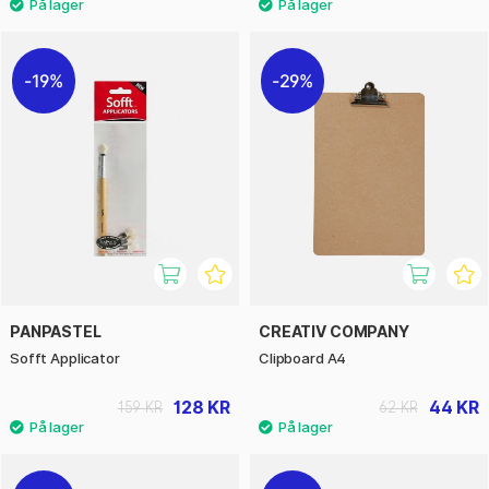
19%
29%
PANPASTEL
CREATIV COMPANY
Sofft Applicator
Clipboard A4
128 KR
44 KR
159 KR
62 KR