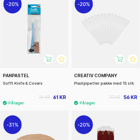
20%
20%
PANPASTEL
CREATIV COMPANY
Sofft Knife & Covers
Plastpipetter pakke med 15 stk
61 KR
56 KR
76 KR
70 KR
31%
20%