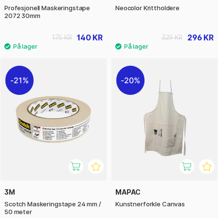
Profesjonell Maskeringstape
Neocolor Krittholdere
2072 30mm
140 KR
296 KR
175 KR
329 KR
21%
20%
3M
MAPAC
Scotch Maskeringstape 24 mm /
Kunstnerforkle Canvas
50 meter