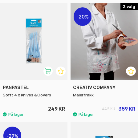
3
20%
PANPASTEL
CREATIV COMPANY
Sofft 4 x Knives & Covers
Malerfrakk
249 KR
359 KR
449 KR
29%