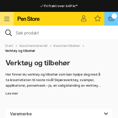
Fri frakt over 649 kr*
Raskt til dør eller utleveringssted
Raskt til dør eller utleveringssted
Fri frakt over 649 kr*
Start
Kunstnermateriell
Kunstnertilbehør
Verktøy og tilbehør
Verktøy og tilbehør
Her finner du verktøy og tilbehør som kan hjelpe deg med å
ta kreativiteten til neste nivå! Skjæreverktøy, svamper,
applikatorer, penselvask – ja, en salig blanding av verktøy
som kunstnere kan tenke seg. Husk også å ta vare på
Les mer
blyanter, pensler og annet materiale du bruker når du lager
kunst. En mild penselsåpe kan være alt penslene dine
trenger for å leve et langt liv og kunne brukes om og om
igjen. Her finner du også rensevæske til fyllepennene dine.
Varemerke