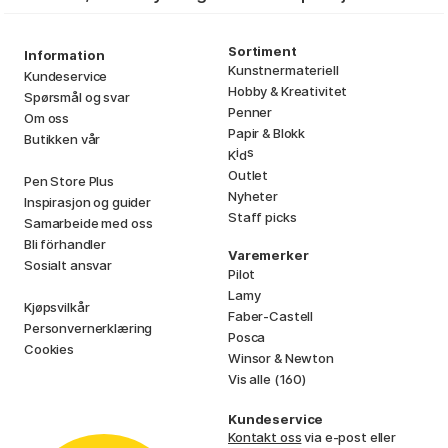
Sortiment
Information
Kunstnermateriell
Kundeservice
Hobby & Kreativitet
Spørsmål og svar
Penner
Om oss
Papir & Blokk
Butikken vår
i
s
K
d
Outlet
Pen Store Plus
Nyheter
Inspirasjon og guider
Staff picks
Samarbeide med oss
Bli förhandler
Varemerker
Sosialt ansvar
Pilot
Lamy
Kjøpsvilkår
Faber-Castell
Personvernerklæring
Posca
Cookies
Winsor & Newton
Vis alle (160)
Kundeservice
Kontakt oss
via e-post eller