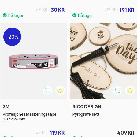
30 KR
191 KR
38 KR
239 KR
20%
3M
RICO DESIGN
Profesjonell Maskeringstape
Pyrografi-sett
2072 24mm
119 KR
409 KR
149 KR