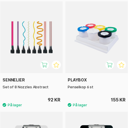
SENNELIER
PLAYBOX
Set of 8 Nozzles Abstract
Penselkop 6 st
92 KR
155 KR