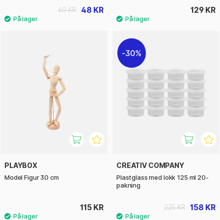
48 KR
129 KR
60 KR
30%
PLAYBOX
CREATIV COMPANY
Model Figur 30 cm
Plastglass med lokk 125 ml 20-
pakning
115 KR
158 KR
225 KR