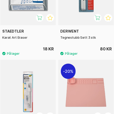
STAEDTLER
DERWENT
Karat Art Eraser
Tegnestubb Sett 3 stk
18 KR
80 KR
20%