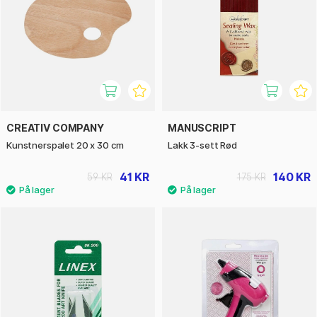
CREATIV COMPANY
MANUSCRIPT
Kunstnerspalet 20 x 30 cm
Lakk 3-sett Rød
41 KR
140 KR
59 KR
175 KR