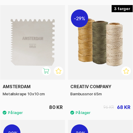
3
29%
AMSTERDAM
CREATIV COMPANY
Metallskrape 10x10 cm
Bambussnor 65m
80 KR
68 KR
96 KR