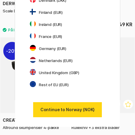
Denmark (DKK)
DERWENT
SENNELIER
Scale Divider
Kunstnerforkle Canvas
Finland (EUR)
199 KR
249 KR
Ireland (EUR)
France (EUR)
Germany (EUR)
20%
Netherlands (EUR)
United Kingdom (GBP)
Rest of EU (EUR)
Continue to Norway (NOK)
CREATIV COMPANY
FOLIA
Allround skumpensler 4-pakke
Rullekniv + 3 ekstra blader