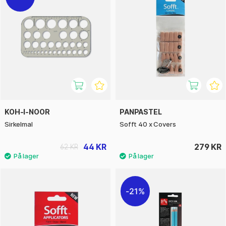
KOH-I-NOOR
PANPASTEL
Sirkelmal
Sofft 40 x Covers
44 KR
279 KR
62 KR
21%