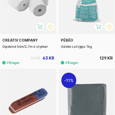
CREATIV COMPANY
PÉBÉO
Gipsbind 5cm/2,7m 4 stykker
Gédéo Lettgips 1kg
63 KR
129 KR
90 KR
11%