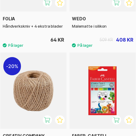
FOLIA
WEDO
Håndverkskniv + 4 ekstra blader
Malematte i silikon
64 KR
408 KR
509 KR
20%
CREATIV COMPANY
FABER-CASTELL