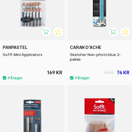
PANPASTEL
CARAN D'ACHE
Sofft Mini Applicators
Sketcher Non-photo blue 2-
pakke
169 KR
76 KR
96 KR