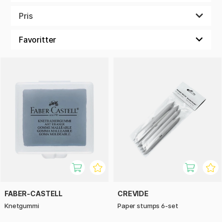
Velg mellom massevis av verktøy som gjør det enklere for
deg å ta fatt på nye, kreative utfordringer.
Pris
FABER-CASTELL
CREVIDE
Knetgummi
Paper stumps 6-set