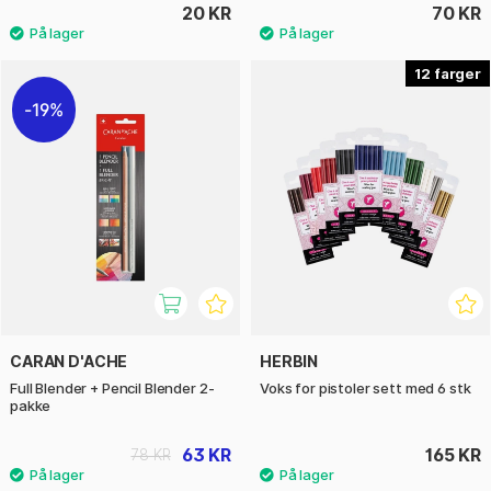
20 KR
70 KR
12
19%
CARAN D'ACHE
HERBIN
Full Blender + Pencil Blender 2-
Voks for pistoler sett med 6 stk
pakke
63 KR
165 KR
78 KR