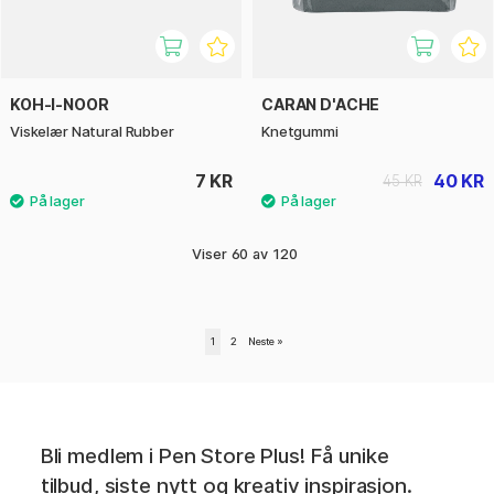
KOH-I-NOOR
CARAN D'ACHE
Viskelær Natural Rubber
Knetgummi
7 KR
40 KR
45 KR
Viser
60
av
120
1
2
Neste
»
Bli medlem i Pen Store Plus! Få unike
tilbud, siste nytt og kreativ inspirasjon.