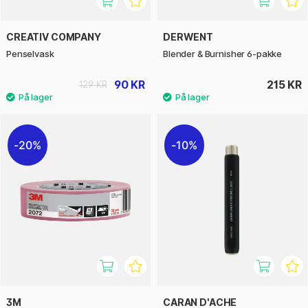
CREATIV COMPANY
DERWENT
Penselvask
Blender & Burnisher 6-pakke
90 KR
215 KR
129 KR
20%
10%
3M
CARAN D'ACHE