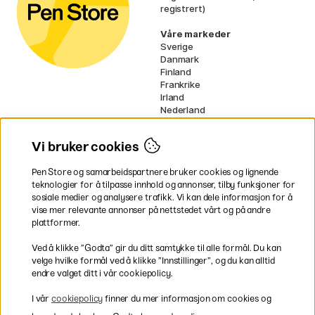
registrert)
Våre markeder
Sverige
Danmark
Finland
Frankrike
Irland
Nederland
Tyskland
UK
Vi bruker cookies
EU
Pen Store og samarbeidspartnere bruker cookies og lignende
* Spesifikke
fraktvilkår
gjelder for
teknologier for å tilpasse innhold og annonser, tilby funksjoner for
voluminøse varer.
sosiale medier og analysere trafikk. Vi kan dele informasjon for å
vise mer relevante annonser på nettstedet vårt og på andre
Betal enkelt
plattformer.
Ved å klikke ”Godta” gir du ditt samtykke til alle formål. Du kan
velge hvilke formål ved å klikke ”Innstillinger”, og du kan alltid
endre valget ditt i vår cookiepolicy.
Rask og smidig levering
I vår
cookiepolicy
finner du mer informasjon om cookies og