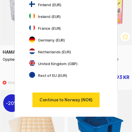
Finland (EUR)
Ireland (EUR)
France (EUR)
Germany (EUR)
HAMA
HAMA
Netherlands (EUR)
Oppbevaring til perler Stor
Midi Oppbevaring + 16 000
United Kingdom (GBP)
Perler
Rest of EU (EUR)
373 KR
893 KR
465 KR
1115 KR
Continue to Norway (NOK)
20%
20%