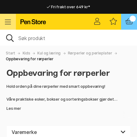
Fri frakt over 649 kr*
Raskt til dør eller utleveringssted
Raskt til dør eller utleveringssted
Fri frakt over 649 kr*
Start
Kids
Kul og læring
Rørperler og perleplater
Oppbevaring for rørperler
Oppbevaring for rørperler
Hold orden på dine rørperler med smart oppbevaring!
Våre praktiske esker, bokser og sorteringsbokser gjør det
enkelt å organisere og finne de riktige fargene og
Les mer
størrelsene på perlene. Perfekt for både barn og
hobbyentusiaster som ønsker en smidig og oversiktlig
løsning.
Varemerke