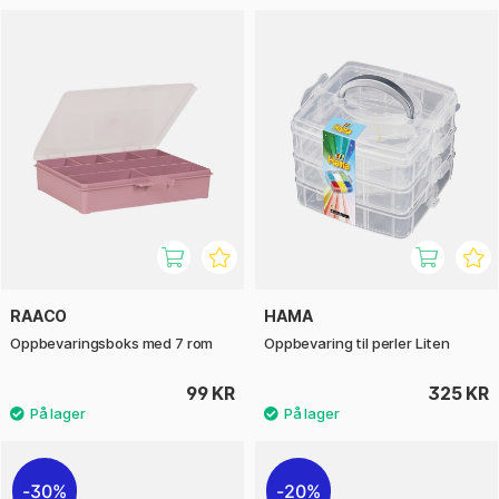
RAACO
HAMA
Oppbevaringsboks med 7 rom
Oppbevaring til perler Liten
99 KR
325 KR
30%
20%