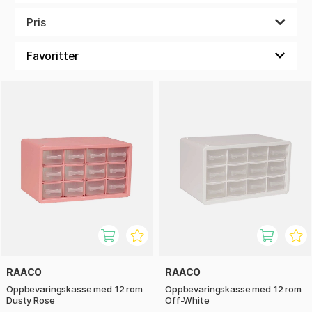
Oppbevar alle perlene dine og ha alt samlet på ett sted –
klart for neste kreative pysselstund!
Pris
RAACO
RAACO
Oppbevaringskasse med 12 rom
Oppbevaringskasse med 12 rom
Dusty Rose
Off-White