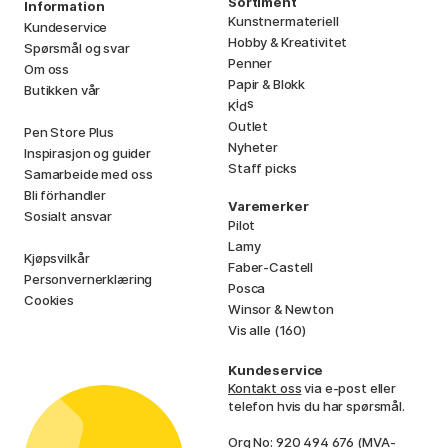
Sortiment
Information
Kunstnermateriell
Kundeservice
Hobby & Kreativitet
Spørsmål og svar
Penner
Om oss
Papir & Blokk
Butikken vår
i
s
K
d
Outlet
Pen Store Plus
Nyheter
Inspirasjon og guider
Staff picks
Samarbeide med oss
Bli förhandler
Varemerker
Sosialt ansvar
Pilot
Lamy
Kjøpsvilkår
Faber-Castell
Personvernerklæring
Posca
Cookies
Winsor & Newton
Vis alle (160)
Kundeservice
Kontakt oss
via e-post eller
telefon hvis du har spørsmål.
Org No: 920 494 676 (MVA-