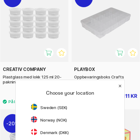
CREATIV COMPANY
PLAYBOX
Plastglass med lokk 125 ml 20-
Oppbevaringsboks Crafts
pakning
Choose your location
158 KR
111 KR
225 KR
139 KR
Sweden (SEK)
Norway (NOK)
20%
20%
Denmark (DKK)