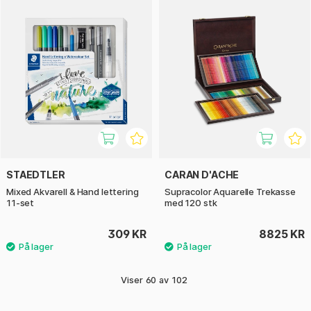
STAEDTLER
CARAN D'ACHE
Mixed Akvarell & Hand lettering
Supracolor Aquarelle Trekasse
11-set
med 120 stk
309 KR
8825 KR
Viser
60
av
102