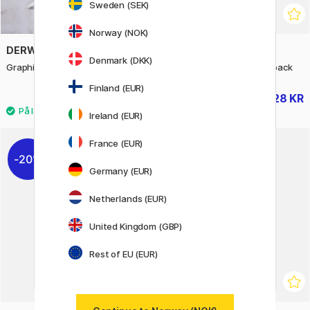
Sweden (SEK)
Norway (NOK)
DERWENT
ZIG KURETAKE
Denmark (DKK)
Graphitint 24-sett
Clean Color Real Brush 6-pack
Finland (EUR)
1045 KR
228 KR
285 KR
Ireland (EUR)
France (EUR)
20%
20%
Germany (EUR)
Netherlands (EUR)
United Kingdom (GBP)
Rest of EU (EUR)