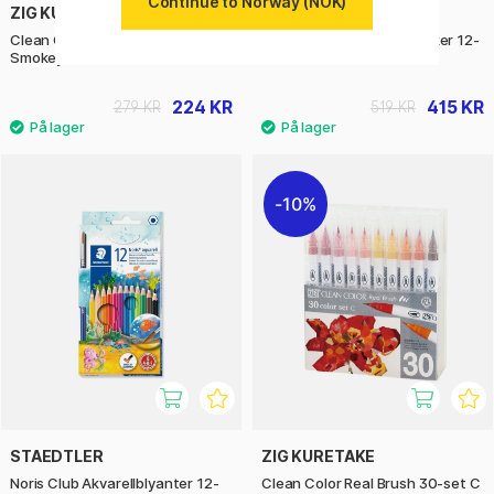
Continue to Norway (NOK)
ZIG KURETAKE
FABER-CASTELL
Clean Color Real Brush 6-set
Goldfaber Aqua Dual Marker 12-
Smokey Colors
sett
224 KR
415 KR
279 KR
519 KR
10%
STAEDTLER
ZIG KURETAKE
Noris Club Akvarellblyanter 12-
Clean Color Real Brush 30-set C