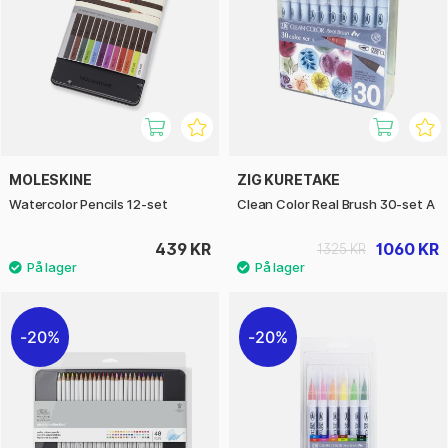
MOLESKINE
ZIG KURETAKE
Watercolor Pencils 12-set
Clean Color Real Brush 30-set A
439 KR
1060 KR
1325 KR
20%
20%