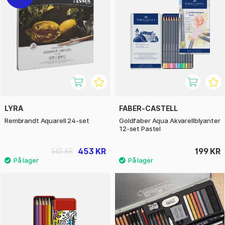
LYRA
FABER-CASTELL
Rembrandt Aquarell 24-set
Goldfaber Aqua Akvarellblyanter
12-set Pastel
453 KR
199 KR
565 KR