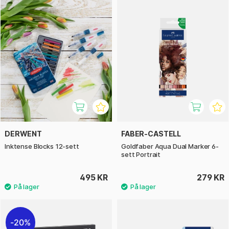
DERWENT
FABER-CASTELL
Inktense Blocks 12-sett
Goldfaber Aqua Dual Marker 6-
sett Portrait
495 KR
279 KR
20%