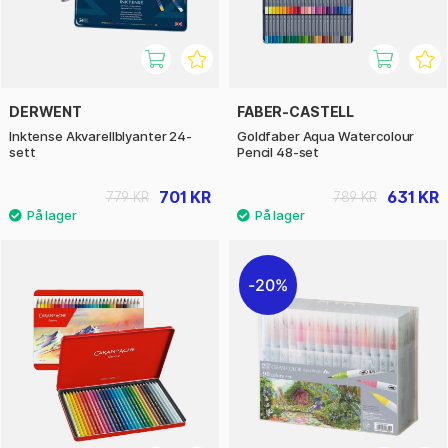
DERWENT
FABER-CASTELL
Inktense Akvarellblyanter 24-
Goldfaber Aqua Watercolour
sett
Pencil 48-set
701 KR
631 KR
779 KR
789 KR
20%