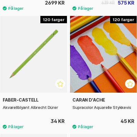
2699 KR
575 KR
639 KR
120
120
FABER-CASTELL
CARAN D'ACHE
Akvarellblyant Albrecht Dürer
Supracolor Aquarelle Stykkevis
34 KR
45 KR