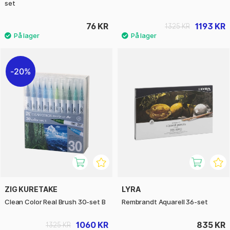
set
76 KR
1193 KR
1325 KR
20%
ZIG KURETAKE
LYRA
Clean Color Real Brush 30-set B
Rembrandt Aquarell 36-set
1060 KR
835 KR
1325 KR