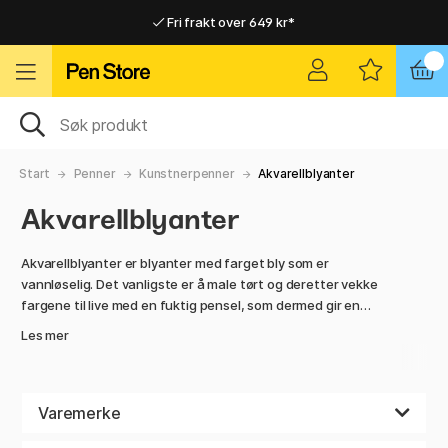
Fri frakt over 649 kr*
Raskt til dør eller utleveringssted
Raskt til dør eller utleveringssted
Fri frakt over 649 kr*
Start
Penner
Kunstnerpenner
Akvarellblyanter
Akvarellblyanter
Akvarellblyanter er blyanter med farget bly som er
vannløselig. Det vanligste er å male tørt og deretter vekke
fargene til live med en fuktig pensel, som dermed gir en
vannfarge-effekt. De litt bedre akvarellblyantene har
Les mer
såpass godt og sterkt pigment at de også kan brukes tørre,
akkurat som vanlige fargeblyanter. Vi har flere varemerker:
Faber-Castell, Caran d'Ache, Staedtler og Lyra.
Varemerke