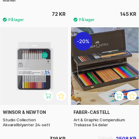
72 KR
145 KR
20%
WINSOR & NEWTON
FABER-CASTELL
Studio Collection
Art & Graphic Compendium
Akvarellblyanter 24-sett
Trekasse 54 deler
319 KR
2508 KR
3135 KR