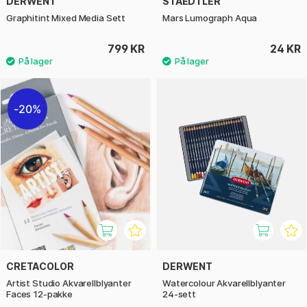
DERWENT
STAEDTLER
Graphitint Mixed Media Sett
Mars Lumograph Aqua
799 KR
24 KR
20%
CRETACOLOR
DERWENT
Artist Studio Akvarellblyanter
Watercolour Akvarellblyanter
Faces 12-pakke
24-sett