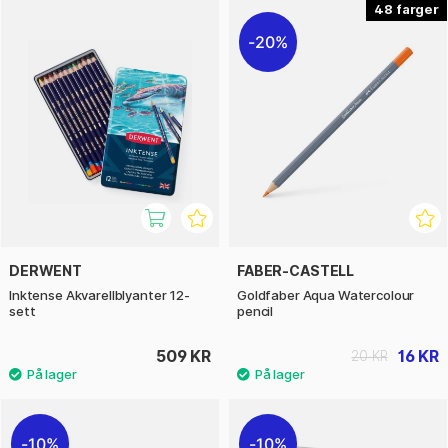
48
20%
DERWENT
FABER-CASTELL
Inktense Akvarellblyanter 12-
Goldfaber Aqua Watercolour
sett
pencil
509 KR
16 KR
20 KR
10%
10%