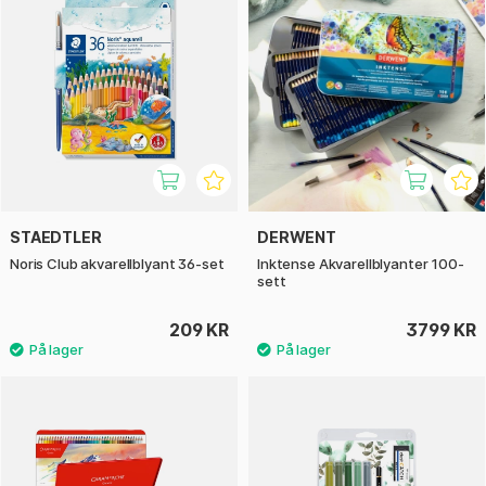
STAEDTLER
DERWENT
Noris Club akvarellblyant 36-set
Inktense Akvarellblyanter 100-
sett
209 KR
3799 KR