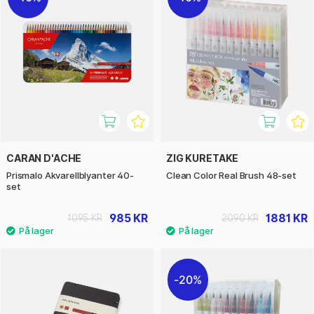
CARAN D'ACHE
ZIG KURETAKE
Prismalo Akvarellblyanter 40-
Clean Color Real Brush 48-set
set
985 KR
1881 KR
1095 KR
2090 KR
20%