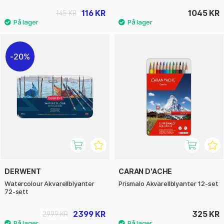
116 KR
1045 KR
145 KR
20%
DERWENT
CARAN D'ACHE
Watercolour Akvarellblyanter
Prismalo Akvarellblyanter 12-set
72-sett
2399 KR
325 KR
2999 KR