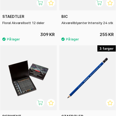
STAEDTLER
BIC
Floral Akvarellsett 12 deler
Akvarellblyanter Intensity 24 stk
309 KR
255 KR
3