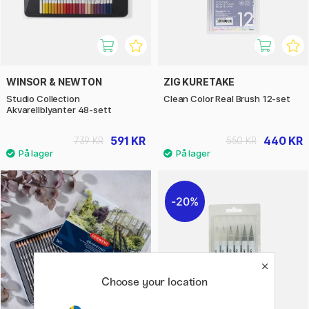
WINSOR & NEWTON
ZIG KURETAKE
Studio Collection
Clean Color Real Brush 12-set
Akvarellblyanter 48-sett
591 KR
440 KR
739 KR
550 KR
20%
Choose your location