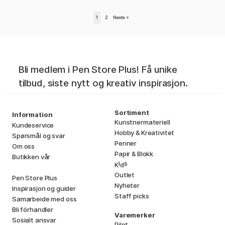
1
2
Neste
»
Bli medlem i Pen Store Plus! Få unike
tilbud, siste nytt og kreativ inspirasjon.
Sortiment
Information
Kunstnermateriell
Kundeservice
Hobby & Kreativitet
Spørsmål og svar
Penner
Om oss
Papir & Blokk
Butikken vår
i
s
K
d
Outlet
Pen Store Plus
Nyheter
Inspirasjon og guider
Staff picks
Samarbeide med oss
Bli förhandler
Varemerker
Sosialt ansvar
Pilot