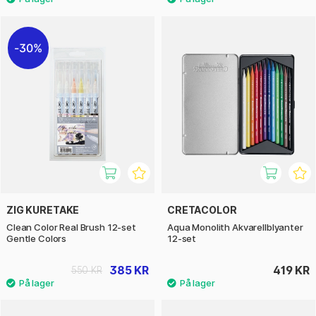
30%
ZIG KURETAKE
CRETACOLOR
Clean Color Real Brush 12-set
Aqua Monolith Akvarellblyanter
Gentle Colors
12-set
385 KR
419 KR
550 KR