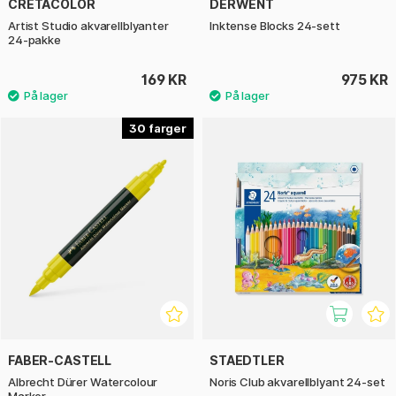
CRETACOLOR
DERWENT
Artist Studio akvarellblyanter
Inktense Blocks 24-sett
24-pakke
169 KR
975 KR
30
FABER-CASTELL
STAEDTLER
Albrecht Dürer Watercolour
Noris Club akvarellblyant 24-set
Marker