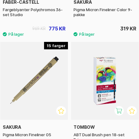
FABER-CASTELL
SAKURA
Fargeblyanter Polychromos 36-
Pigma Micron Fineliner Color 9-
set Studio
pakke
775 KR
319 KR
969 KR
15
SAKURA
TOMBOW
Pigma Micron Fineliner 05
ABT Dual Brush pen 18-set