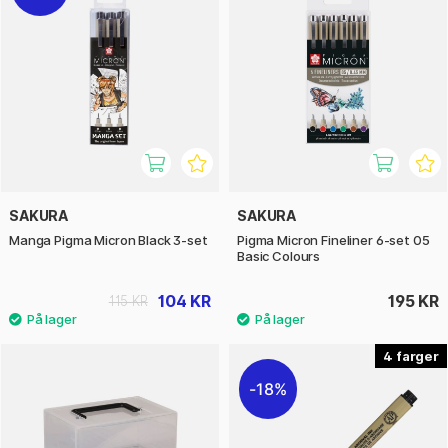
SAKURA
SAKURA
Manga Pigma Micron Black 3-set
Pigma Micron Fineliner 6-set 05
Basic Colours
104 KR
195 KR
115 KR
4
18%