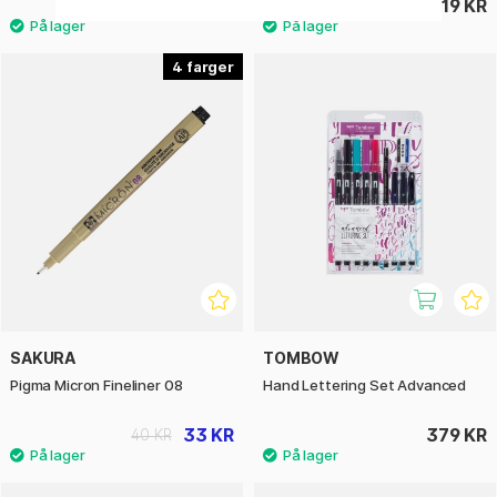
33 KR
419 KR
40 KR
4
SAKURA
TOMBOW
Pigma Micron Fineliner 08
Hand Lettering Set Advanced
33 KR
379 KR
40 KR