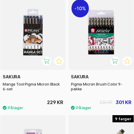
10%
SAKURA
SAKURA
Manga Tool Pigma Micron Black
Pigma Micron Brush Color 9-
6-set
pakke
229 KR
301 KR
335 KR
9