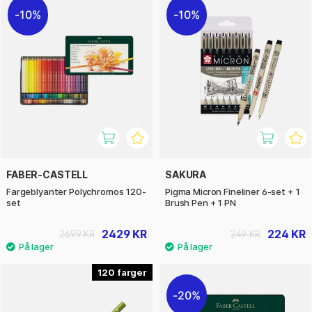
10%
10%
FABER-CASTELL
SAKURA
Fargeblyanter Polychromos 120-
Pigma Micron Fineliner 6-set + 1
set
Brush Pen + 1 PN
2429 KR
224 KR
2699 KR
249 KR
120
20%