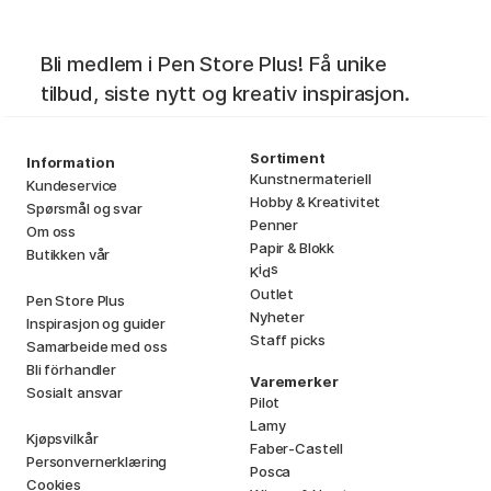
Bli medlem i Pen Store Plus! Få unike
tilbud, siste nytt og kreativ inspirasjon.
Sortiment
Information
Kunstnermateriell
Kundeservice
Hobby & Kreativitet
Spørsmål og svar
Penner
Om oss
Papir & Blokk
Butikken vår
i
s
K
d
Outlet
Pen Store Plus
Nyheter
Inspirasjon og guider
Staff picks
Samarbeide med oss
Bli förhandler
Varemerker
Sosialt ansvar
Pilot
Lamy
Kjøpsvilkår
Faber-Castell
Personvernerklæring
Posca
Cookies