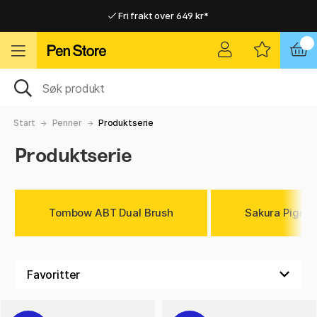
Fri frakt over 649 kr*
Raskt til dør eller utleveringssted
Raskt til dør eller utleveringssted
Fri frakt over 649 kr*
Start
Penner
Produktserie
Produktserie
Tombow ABT Dual Brush
Sakura Pigma