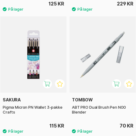
125 KR
229 KR
SAKURA
TOMBOW
Pigma Micron PN Wallet 3-pakke
ABT PRO Dual Brush Pen N00
Crafts
Blender
115 KR
70 KR