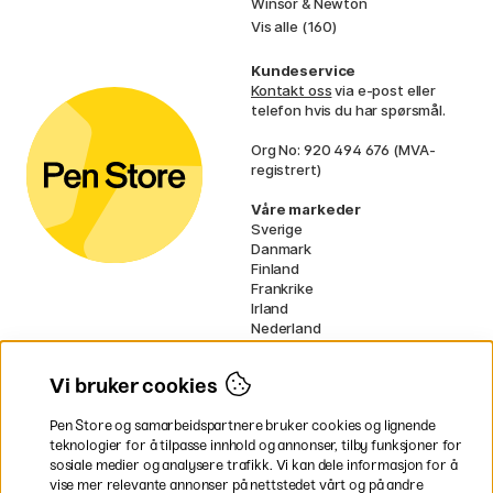
Winsor & Newton
Vis alle (160)
Kundeservice
Kontakt oss
via e-post eller
telefon hvis du har spørsmål.
Org No: 920 494 676 (MVA-
registrert)
Våre markeder
Sverige
Danmark
Finland
Frankrike
Irland
Nederland
Tyskland
UK
Vi bruker cookies
EU
Pen Store og samarbeidspartnere bruker cookies og lignende
* Spesifikke
fraktvilkår
gjelder for
teknologier for å tilpasse innhold og annonser, tilby funksjoner for
voluminøse varer.
sosiale medier og analysere trafikk. Vi kan dele informasjon for å
vise mer relevante annonser på nettstedet vårt og på andre