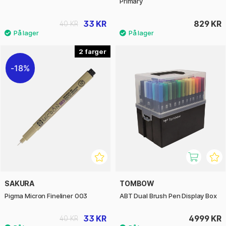
Primary
33 KR
829 KR
40 KR
2
18%
SAKURA
TOMBOW
Pigma Micron Fineliner 003
ABT Dual Brush Pen Display Box
33 KR
4999 KR
40 KR