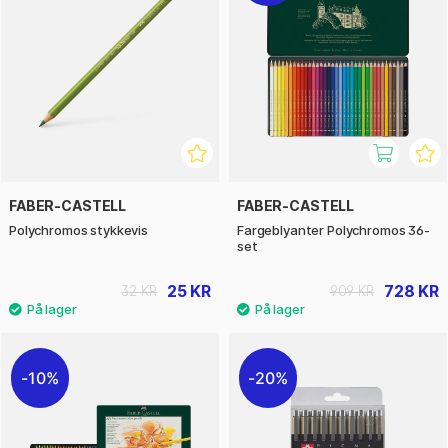
FABER-CASTELL
FABER-CASTELL
Polychromos stykkevis
Fargeblyanter Polychromos 36-
set
25 KR
728 KR
32 KR
909 KR
10%
20%