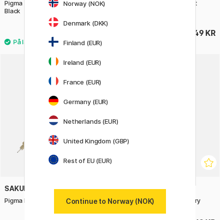
Pigma Micron Fineliner 8-set
ABT Dual Brush pen 12-set
Norway (NOK)
Black
Pastel
Denmark (DKK)
275 KR
549 KR
Finland (EUR)
4
Ireland (EUR)
France (EUR)
Germany (EUR)
Netherlands (EUR)
United Kingdom (GBP)
Rest of EU (EUR)
SAKURA
TOMBOW
Pigma Micron Fineliner 03
Watercoloring set Greenery
Continue to Norway (NOK)