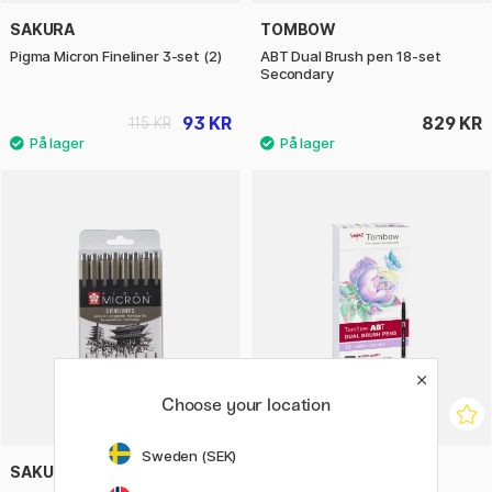
SAKURA
TOMBOW
Pigma Micron Fineliner 3-set (2)
ABT Dual Brush pen 18-set
Secondary
93 KR
829 KR
115 KR
Choose your location
Sweden (SEK)
SAKURA
TOMBOW