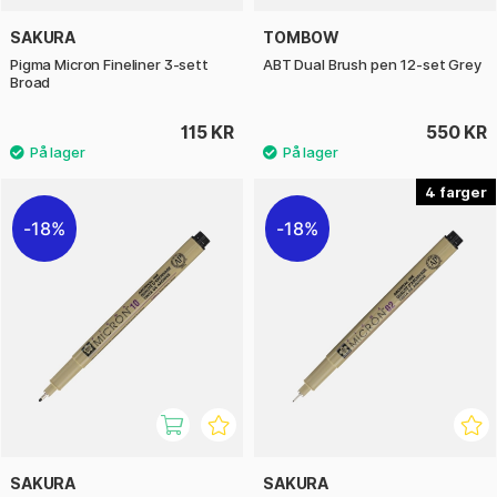
SAKURA
TOMBOW
Pigma Micron Fineliner 3-sett
ABT Dual Brush pen 12-set Grey
Broad
115 KR
550 KR
4
18%
18%
SAKURA
SAKURA