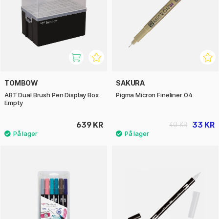
TOMBOW
SAKURA
ABT Dual Brush Pen Display Box
Pigma Micron Fineliner 04
Empty
639 KR
33 KR
40 KR