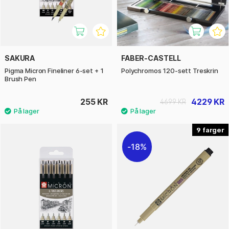
SAKURA
FABER-CASTELL
Pigma Micron Fineliner 6-set + 1
Polychromos 120-sett Treskrin
Brush Pen
255 KR
4229 KR
4699 KR
9
18%