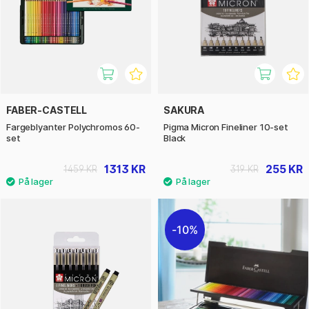
FABER-CASTELL
SAKURA
Fargeblyanter Polychromos 60-
Pigma Micron Fineliner 10-set
set
Black
1313 KR
255 KR
1459 KR
319 KR
10%