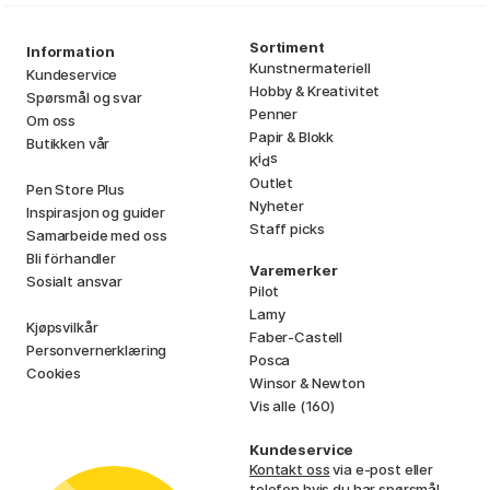
Sortiment
Information
Kunstnermateriell
Kundeservice
Hobby & Kreativitet
Spørsmål og svar
Penner
Om oss
Papir & Blokk
Butikken vår
i
s
K
d
Outlet
Pen Store Plus
Nyheter
Inspirasjon og guider
Staff picks
Samarbeide med oss
Bli förhandler
Varemerker
Sosialt ansvar
Pilot
Lamy
Kjøpsvilkår
Faber-Castell
Personvernerklæring
Posca
Cookies
Winsor & Newton
Vis alle (160)
Kundeservice
Kontakt oss
via e-post eller
telefon hvis du har spørsmål.