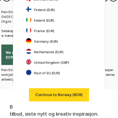
Finland (EUR)
Finland (EUR)
P
en Store Norge
,
Postboks 4691 Nydalen
0405 Oslo
(ikke returadresse)
Ireland (EUR)
Ireland (EUR)
Org.nr:
920 494 676
France (EUR)
France (EUR)
Selskapet ble grunnlagt i 2010. Sertifisert med Trygg
e-handel siden 2011. Les mer
om oss.
Germany (EUR)
Germany (EUR)
Netherlands (EUR)
Netherlands (EUR)
United Kingdom (GBP)
UK (GBP)
Pen Store er støttebedrift til ECPAT, en barnerettighetsorganisasjon
Rest of EU (EUR)
Rest of EU (EUR)
som jobber mot seksuell utnyttelse av barn og unge. Les mer om deres
arbeid på
ecpat.org
Continue to Norway (NOK)
Bli medlem i Pen Store Plus! Få unike
tilbud, siste nytt og kreativ inspirasjon.