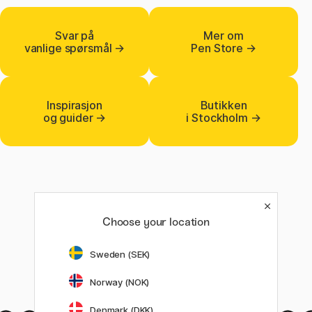
Svar på
Mer om
vanlige spørsmål →
Pen Store →
Inspirasjon
Butikken
og guider →
i Stockholm →
Choose your location
Choose your location
Sweden (SEK)
Sweden (SEK)
Norway (NOK)
Norway (NOK)
Denmark (DKK)
Denmark (DKK)