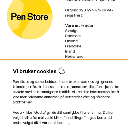
Org No: 920 494 676 (MVA-
registrert)
Våre markeder
Sverige
Danmark
Finland
Frankrike
Irland
Nederland
Tyskland
UK
Vi bruker cookies
EU
Pen Store og samarbeidspartnere bruker cookies og lignende
* Spesifikke
fraktvilkår
gjelder for
teknologier for å tilpasse innhold og annonser, tilby funksjoner for
voluminøse varer.
sosiale medier og analysere trafikk. Vi kan dele informasjon for å
vise mer relevante annonser på nettstedet vårt og på andre
Betal enkelt
plattformer.
Ved å klikke ”Godta” gir du ditt samtykke til alle formål. Du kan
velge hvilke formål ved å klikke ”Innstillinger”, og du kan alltid
endre valget ditt i vår cookiepolicy.