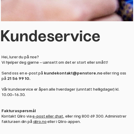
Kundeservice
Hei, lurer du på noe?
Vi hjelper deg gjerne – uansett om det er stort eller smått!
Send oss en e-post på
kundekontakt@penstore.no
eller ring oss
på
21 56 99 10.
Vår kundeservice er åpen alle hverdager (unntatt helligdager) kl.
10.00–16.30.
Fakturaspørsmål
Kontakt Qliro via
e-post eller chat
, eller ring 800 69 300. Administrer
fakturaen din på
qliro.no
eller i Qliro-appen.