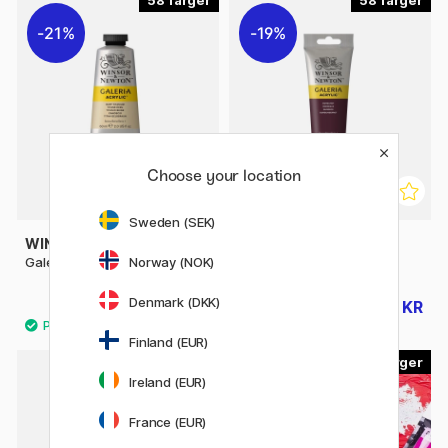
21%
19%
Choose your location
Sweden (SEK)
WINSOR & NEWTON
WINSOR & NEWTON
Norway (NOK)
Galeria Akrylmaling 60 ml
Galeria Akrylmaling 120 ml
Denmark (DKK)
56 KR
79 KR
71 KR
98 KR
Finland (EUR)
59
46
Ireland (EUR)
France (EUR)