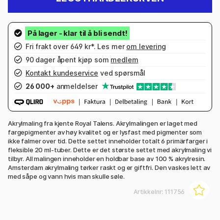
Fri frakt over 649 kr*. Les mer
om levering
90 dager åpent kjøp som
medlem
Kontakt kundeservice
ved spørsmål
26 000+
anmeldelser
Akrylmaling fra kjente Royal Talens. Akrylmalingen er laget med
fargepigmenter av høy kvalitet og er lysfast med pigmenter som
ikke falmer over tid. Dette settet inneholder totalt 6 primärfarger i
fleksible 20 ml-tuber. Dette er det største settet med akrylmaling vi
tilbyr. All malingen inneholder en holdbar base av 100 % akrylresin.
Amsterdam akrylmaling tørker raskt og er giftfri. Den vaskes lett av
med såpe og vann hvis man skulle søle.
Artikkelnr:
111756