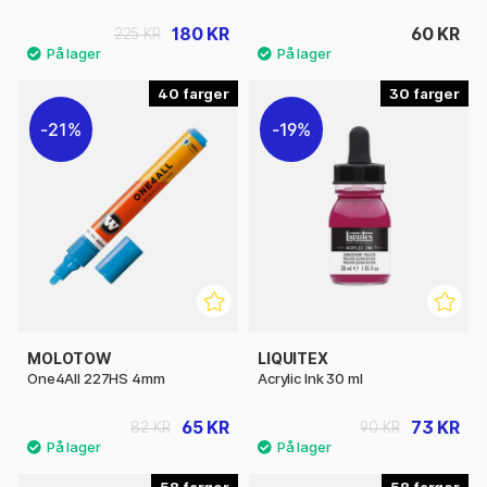
180 KR
60 KR
225 KR
40
30
21%
19%
MOLOTOW
LIQUITEX
One4All 227HS 4mm
Acrylic Ink 30 ml
65 KR
73 KR
82 KR
90 KR
58
58