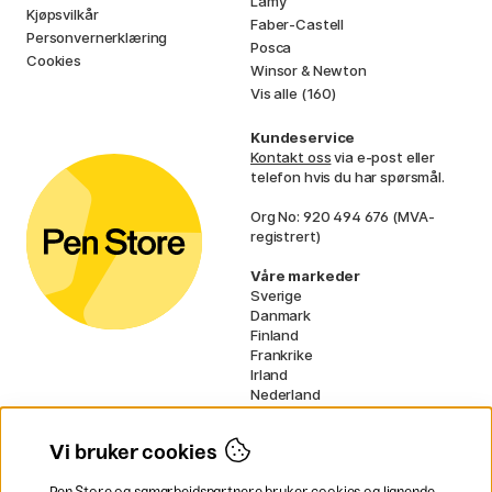
Lamy
Kjøpsvilkår
Faber-Castell
Personvernerklæring
Posca
Cookies
Winsor & Newton
Vis alle (160)
Kundeservice
Kontakt oss
via e-post eller
telefon hvis du har spørsmål.
Org No: 920 494 676 (MVA-
registrert)
Våre markeder
Sverige
Danmark
Finland
Frankrike
Irland
Nederland
Tyskland
UK
Vi bruker cookies
EU
Pen Store og samarbeidspartnere bruker cookies og lignende