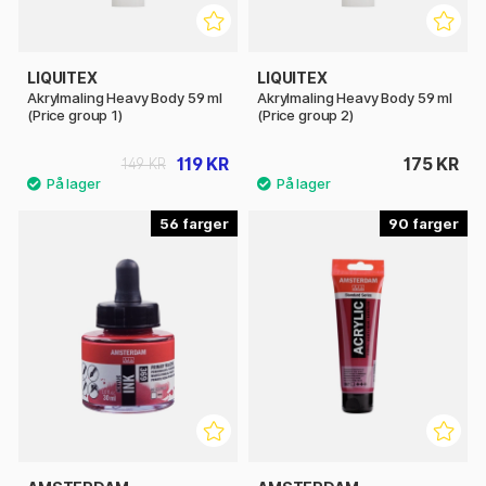
LIQUITEX
LIQUITEX
Akrylmaling Heavy Body 59 ml
Akrylmaling Heavy Body 59 ml
(Price group 1)
(Price group 2)
119 KR
175 KR
149 KR
56
90