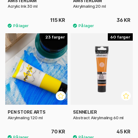
AMSTERDAM
AMSTERDAM
Acrylic Ink 30 ml
Akrylmaling 20 ml
115 KR
36 KR
23
60
PEN STORE ARTS
SENNELIER
Akrylmaling 120 ml
Abstract Akrylmaling 60 ml
70 KR
45 KR