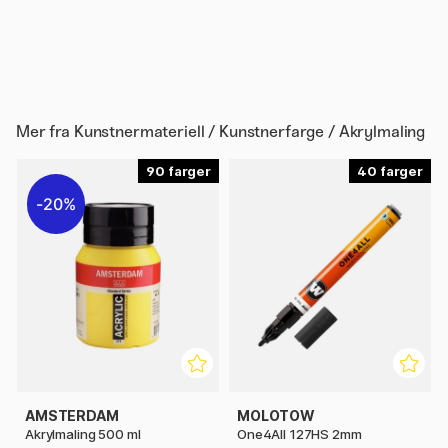
Mer fra
Kunstnermateriell / Kunstnerfarge / Akrylmaling
90
40
20%
AMSTERDAM
MOLOTOW
Akrylmaling 500 ml
One4All 127HS 2mm