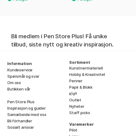
Bli medlem i Pen Store Plus! Få unike
tilbud, siste nytt og kreativ inspirasjon.
Sortiment
Information
Kunstnermateriell
Kundeservice
Hobby & Kreativitet
Spørsmål og svar
Penner
Om oss
Papir & Blokk
Butikken vår
i
s
K
d
Outlet
Pen Store Plus
Nyheter
Inspirasjon og guider
Staff picks
Samarbeide med oss
Bli förhandler
Varemerker
Sosialt ansvar
Pilot