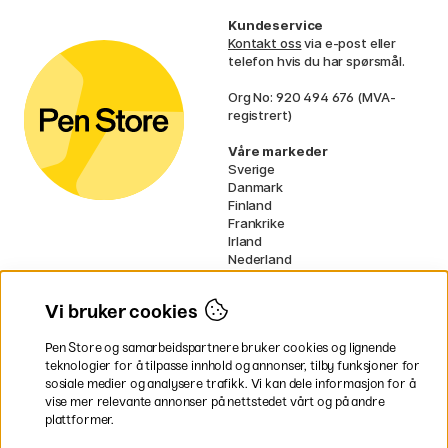
Kundeservice
Kontakt oss
via e-post eller
telefon hvis du har spørsmål.
Org No: 920 494 676 (MVA-
registrert)
Våre markeder
Sverige
Danmark
Finland
Frankrike
Irland
Nederland
Tyskland
UK
Vi bruker cookies
EU
Pen Store og samarbeidspartnere bruker cookies og lignende
* Spesifikke
fraktvilkår
gjelder for
teknologier for å tilpasse innhold og annonser, tilby funksjoner for
voluminøse varer.
sosiale medier og analysere trafikk. Vi kan dele informasjon for å
vise mer relevante annonser på nettstedet vårt og på andre
Betal enkelt
plattformer.