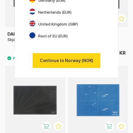
Germany (EUR)
Netherlands (EUR)
United Kingdom (GBP)
DAHLE
DAHLE
Rest of EU (EUR)
Skjærematte Sort A3
Skjærematte Sort A2
215 KR
409 KR
Continue to Norway (NOK)