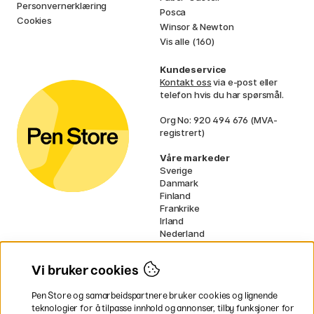
Personvernerklæring
Posca
Cookies
Winsor & Newton
Vis alle (160)
Kundeservice
Kontakt oss
via e-post eller
telefon hvis du har spørsmål.
Org No: 920 494 676 (MVA-
registrert)
Våre markeder
Sverige
Danmark
Finland
Frankrike
Irland
Nederland
Tyskland
UK
Vi bruker cookies
EU
Pen Store og samarbeidspartnere bruker cookies og lignende
* Spesifikke
fraktvilkår
gjelder for
teknologier for å tilpasse innhold og annonser, tilby funksjoner for
voluminøse varer.