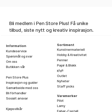
Bli medlem i Pen Store Plus! Få unike
tilbud, siste nytt og kreativ inspirasjon.
Sortiment
Information
Kunstnermateriell
Kundeservice
Hobby & Kreativitet
Spørsmål og svar
Penner
Om oss
Papir & Blokk
Butikken vår
i
s
K
d
Outlet
Pen Store Plus
Nyheter
Inspirasjon og guider
Staff picks
Samarbeide med oss
Bli förhandler
Varemerker
Sosialt ansvar
Pilot
Lamy
Kjøpsvilkår
Faber-Castell