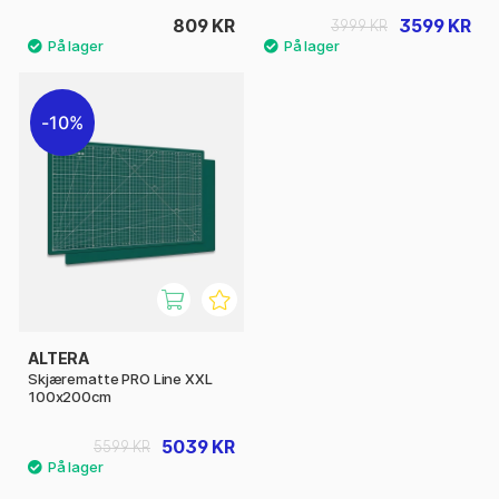
809 KR
3599 KR
3999 KR
10%
ALTERA
Skjærematte PRO Line XXL
100x200cm
5039 KR
5599 KR