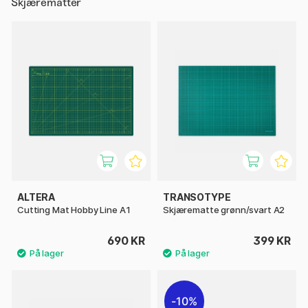
Skjærematter
ALTERA
TRANSOTYPE
Cutting Mat Hobby Line A1
Skjærematte grønn/svart A2
690 KR
399 KR
10%