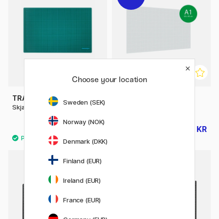
Choose your location
TRANSOTYPE
ALTERA
Sweden (SEK)
Skjærematte grønn/svart A3
Cutting Mat PRO Line A1
Norway (NOK)
199 KR
1021 KR
1135 KR
Denmark (DKK)
Finland (EUR)
Ireland (EUR)
France (EUR)