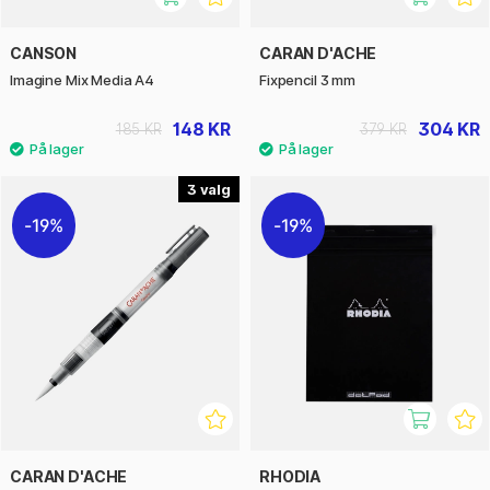
CANSON
CARAN D'ACHE
Imagine Mix Media A4
Fixpencil 3 mm
148 KR
304 KR
185 KR
379 KR
3
19%
19%
CARAN D'ACHE
RHODIA