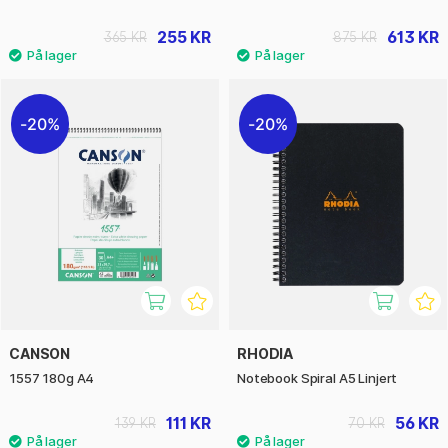
255 KR
613 KR
365 KR
875 KR
20%
20%
CANSON
RHODIA
1557 180g A4
Notebook Spiral A5 Linjert
111 KR
56 KR
139 KR
70 KR