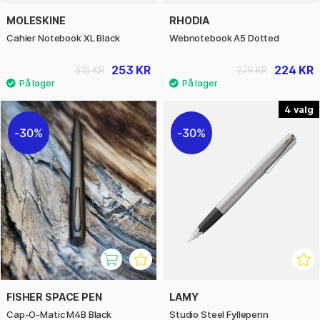
MOLESKINE
RHODIA
Cahier Notebook XL Black
Webnotebook A5 Dotted
253 KR
224 KR
315 KR
279 KR
4
30%
30%
FISHER SPACE PEN
LAMY
Cap-O-Matic M4B Black
Studio Steel Fyllepenn