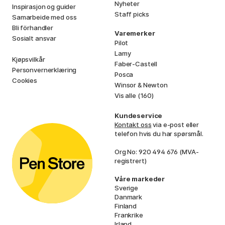
Nyheter
Inspirasjon og guider
Staff picks
Samarbeide med oss
Bli förhandler
Varemerker
Sosialt ansvar
Pilot
Lamy
Kjøpsvilkår
Faber-Castell
Personvernerklæring
Posca
Cookies
Winsor & Newton
Vis alle (160)
Kundeservice
Kontakt oss
via e-post eller
telefon hvis du har spørsmål.
Org No: 920 494 676 (MVA-
registrert)
Våre markeder
Sverige
Danmark
Finland
Frankrike
Irland