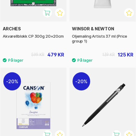
ARCHES
WINSOR & NEWTON
Akvarellblokk CP 300g 20×20cm
Oljemaling Artists 37 ml (Price
group 1)
479 KR
125 KR
599 KR
139 KR
20%
20%