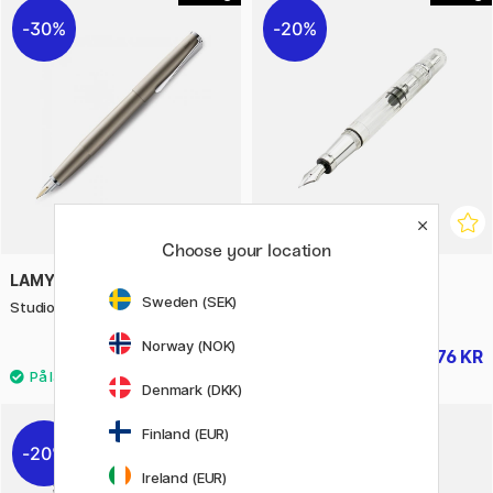
30%
20%
Choose your location
LAMY
TWSBI
Sweden (SEK)
Studio Palladium Fyllepenn
Diamond 580AL Fyllepenn
Norway (NOK)
1735 KR
976 KR
2479 KR
1220 KR
Denmark (DKK)
Finland (EUR)
20%
19%
Ireland (EUR)