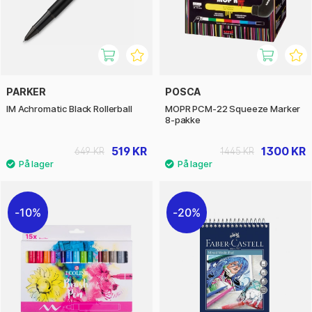
PARKER
POSCA
IM Achromatic Black Rollerball
MOPR PCM-22 Squeeze Marker
8-pakke
519 KR
1300 KR
649 KR
1445 KR
10%
20%