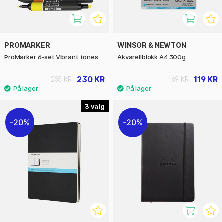
PROMARKER
WINSOR & NEWTON
ProMarker 6-set Vibrant tones
Akvarellblokk A4 300g
230 KR
119 KR
255 KR
169 KR
3
20%
20%