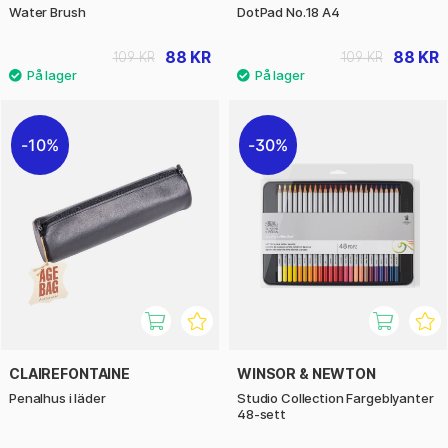
Water Brush
DotPad No.18 A4
88 KR
88 KR
109 KR
109 KR
10%
30%
CLAIREFONTAINE
WINSOR & NEWTON
Penalhus i läder
Studio Collection Fargeblyanter
48-sett