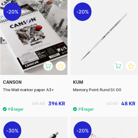
20%
20%
CANSON
KUM
The Wall marker paper A3+
Memory Point Rund St 00
396 KR
48 KR
495 KR
60 KR
30%
20%