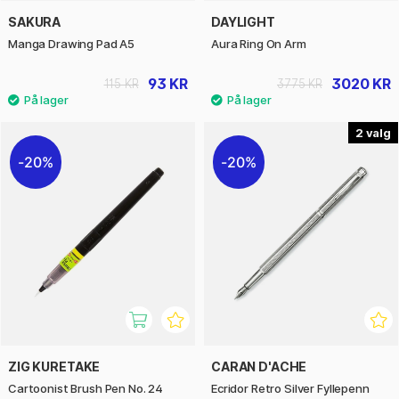
SAKURA
DAYLIGHT
Manga Drawing Pad A5
Aura Ring On Arm
93 KR
3020 KR
115 KR
3775 KR
2
20%
20%
ZIG KURETAKE
CARAN D'ACHE
Cartoonist Brush Pen No. 24
Ecridor Retro Silver Fyllepenn