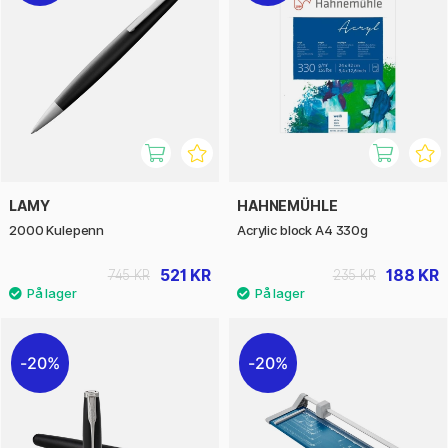
LAMY
HAHNEMÜHLE
2000 Kulepenn
Acrylic block A4 330g
521 KR
188 KR
745 KR
235 KR
20%
20%