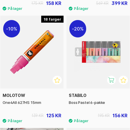
158 KR
399 KR
175 KR
569 KR
18
10%
20%
MOLOTOW
STABILO
One4All 627HS 15mm
Boss Pastel 6-pakke
125 KR
156 KR
139 KR
195 KR