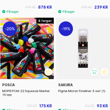
878 KR
239 KR
975 KR
299 KR
8
20%
19%
POSCA
SAKURA
MOPR PCM-22 Squeeze Marker
Pigma Micron Fineliner 3-set (1)
19 mm
175 KR
93 KR
219 KR
115 KR