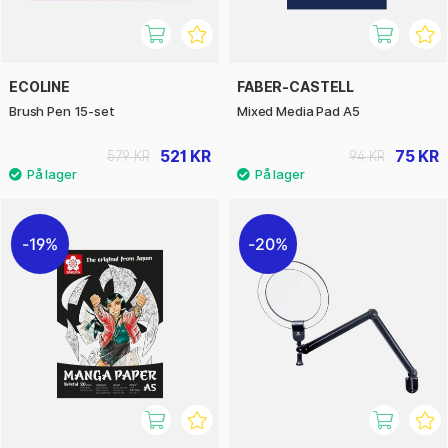
ECOLINE
FABER-CASTELL
Brush Pen 15-set
Mixed Media Pad A5
521 KR
75 KR
579 KR
94 KR
19%
20%