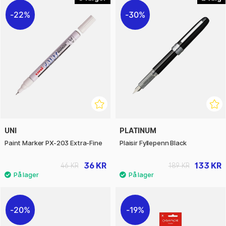
22%
30%
UNI
PLATINUM
Paint Marker PX-203 Extra-Fine
Plaisir Fyllepenn Black
36 KR
133 KR
46 KR
189 KR
20%
19%