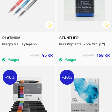
PLATINUM
SENNELIER
Preppy M 05 Fyllepenn
Pure Pigments (Price Group 2)
45 KR
168 KR
65 KR
209 KR
10%
30%