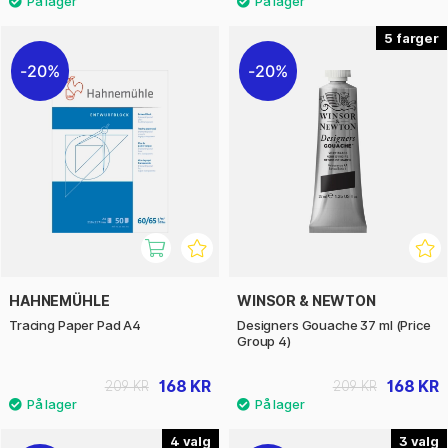
5
20%
20%
HAHNEMÜHLE
WINSOR & NEWTON
Tracing Paper Pad A4
Designers Gouache 37 ml (Price
Group 4)
168 KR
168 KR
209 KR
209 KR
4
3