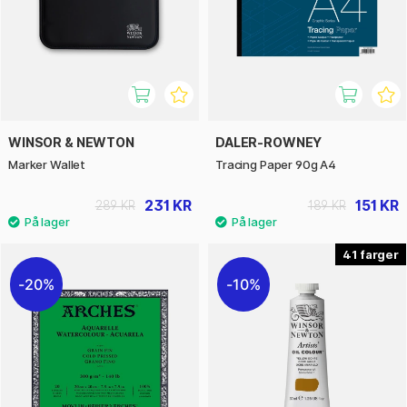
WINSOR & NEWTON
DALER-ROWNEY
Marker Wallet
Tracing Paper 90g A4
231 KR
151 KR
289 KR
189 KR
41
20%
10%