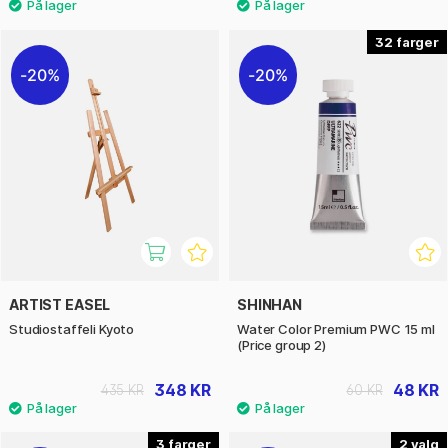
32
20%
20%
ARTIST EASEL
SHINHAN
Studiostaffeli Kyoto
Water Color Premium PWC 15 ml
(Price group 2)
348 KR
48 KR
435 KR
60 KR
3
2