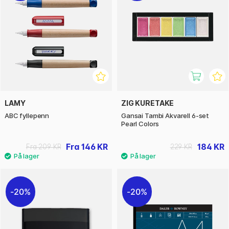
LAMY
ZIG KURETAKE
ABC fyllepenn
Gansai Tambi Akvarell 6-set
Pearl Colors
Fra 146 KR
184 KR
Fra 209 KR
229 KR
20%
20%