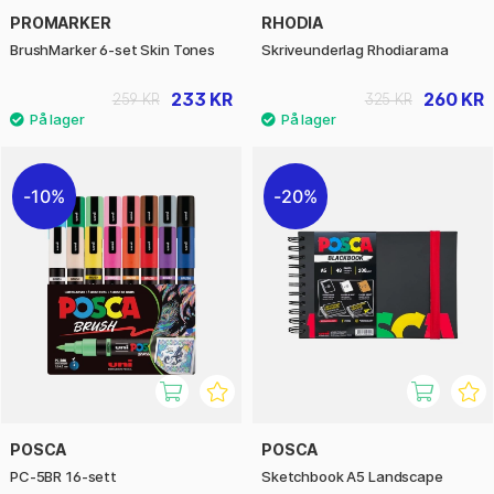
PROMARKER
RHODIA
BrushMarker 6-set Skin Tones
Skriveunderlag Rhodiarama
233 KR
260 KR
259 KR
325 KR
10%
20%
POSCA
POSCA
PC-5BR 16-sett
Sketchbook A5 Landscape