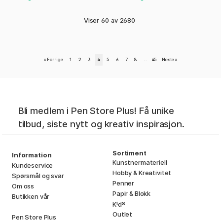
Viser
60
av
2680
«
Forrige
1
2
3
4
5
6
7
8
..
45
Neste
»
Bli medlem i Pen Store Plus! Få unike
tilbud, siste nytt og kreativ inspirasjon.
Sortiment
Information
Kunstnermateriell
Kundeservice
Hobby & Kreativitet
Spørsmål og svar
Penner
Om oss
Papir & Blokk
Butikken vår
i
s
K
d
Outlet
Pen Store Plus