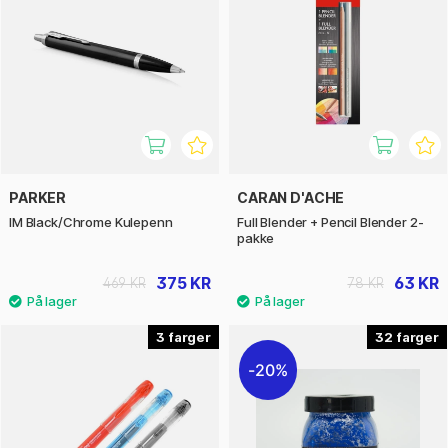
PARKER
CARAN D'ACHE
IM Black/Chrome Kulepenn
Full Blender + Pencil Blender 2-
pakke
375 KR
63 KR
469 KR
78 KR
3
32
20%