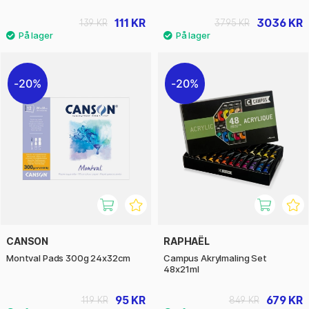
111 KR
3036 KR
139 KR
3795 KR
20%
20%
CANSON
RAPHAËL
Montval Pads 300g 24x32cm
Campus Akrylmaling Set
48x21ml
95 KR
679 KR
119 KR
849 KR