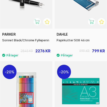
PARKER
DAHLE
Sonnet Black/Chrome Fyllepenn
Papirkutter 508 46 cm
2276 KR
799 KR
2845 KR
999 KR
20%
20%