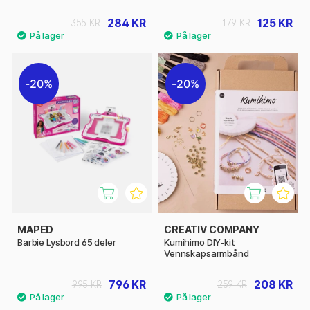
284 KR
125 KR
355 KR
179 KR
20%
20%
MAPED
CREATIV COMPANY
Barbie Lysbord 65 deler
Kumihimo DIY-kit
Vennskapsarmbånd
796 KR
208 KR
995 KR
259 KR