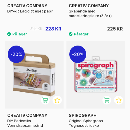
CREATIV COMPANY
CREATIV COMPANY
DIY-kit Lag ditt eget papir
Skapende med
modelleringsleire (3 år+)
228 KR
225 KR
325 KR
20%
20%
CREATIV COMPANY
SPIROGRAPH
DIY Perlemiks
Original Spirograph
Vennskapsarmbånd
Tegnesett i eske