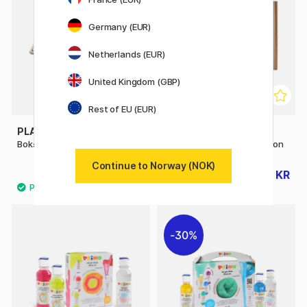
Germany (EUR)
Netherlands (EUR)
United Kingdom (GBP)
Rest of EU (EUR)
PLAYBOX
FOLIA
Bokstaver og tall i tre 250 stk
DIY-boks Filt Rainbow Edition
Continue to Norway (NOK)
275 KR
288 KR
359 KR
30%