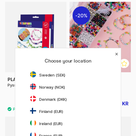
20%
Choose your location
Sweden (SEK)
PLAYBOX
PLAYBOX
Pysselset Armbånd (5 år+)
Perler i oppbevaringsboks
Norway (NOK)
1900 stk
Denmark (DKK)
109 KR
204 KR
255 KR
Finland (EUR)
Ireland (EUR)
20%
France (EUR)