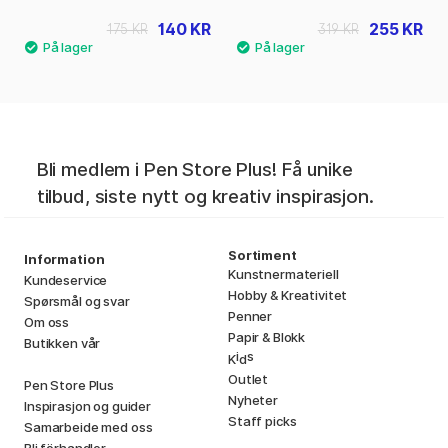
140 KR
255 KR
175 KR
319 KR
Bli medlem i Pen Store Plus! Få unike
tilbud, siste nytt og kreativ inspirasjon.
Sortiment
Information
Kunstnermateriell
Kundeservice
Hobby & Kreativitet
Spørsmål og svar
Penner
Om oss
Papir & Blokk
Butikken vår
i
s
K
d
Outlet
Pen Store Plus
Nyheter
Inspirasjon og guider
Staff picks
Samarbeide med oss