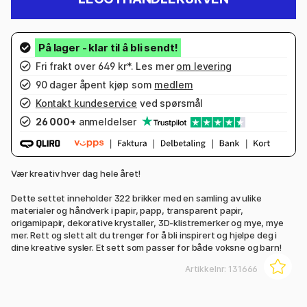
Fri frakt over 649 kr*. Les mer
om levering
90 dager åpent kjøp som
medlem
Kontakt kundeservice
ved spørsmål
26 000+
anmeldelser
Vær kreativ hver dag hele året!
Dette settet inneholder 322 brikker med en samling av ulike
materialer og håndverk i papir, papp, transparent papir,
origamipapir, dekorative krystaller, 3D-klistremerker og mye, mye
mer. Rett og slett alt du trenger for å bli inspirert og hjelpe deg i
dine kreative sysler. Et sett som passer for både voksne og barn!
Artikkelnr:
131666