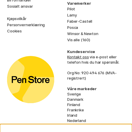
Bli förhandler
Varemerker
Sosialt ansvar
Pilot
Lamy
Kjøpsvilkår
Faber-Castell
Personvernerklæring
Posca
Cookies
Winsor & Newton
Vis alle (160)
Kundeservice
Kontakt oss
via e-post eller
telefon hvis du har spørsmål.
Org No: 920 494 676 (MVA-
registrert)
Våre markeder
Sverige
Danmark
Finland
Frankrike
Irland
Nederland
Tyskland
UK