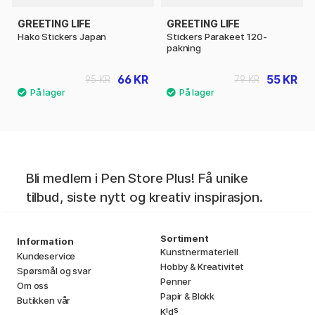
GREETING LIFE
GREETING LIFE
Hako Stickers Japan
Stickers Parakeet 120-
pakning
66 KR
55 KR
95 KR
79 KR
Bli medlem i Pen Store Plus! Få unike
tilbud, siste nytt og kreativ inspirasjon.
Sortiment
Information
Kunstnermateriell
Kundeservice
Hobby & Kreativitet
Spørsmål og svar
Penner
Om oss
Papir & Blokk
Butikken vår
i
s
K
d