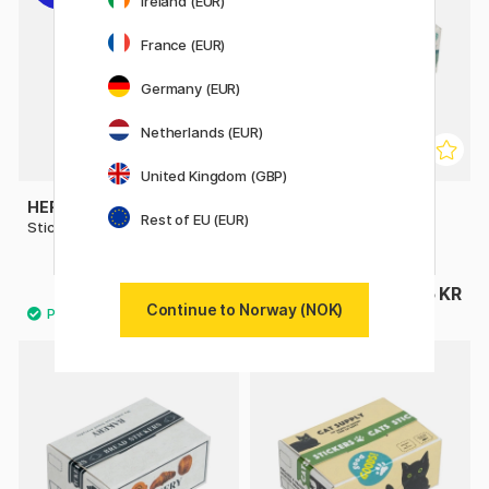
Ireland (EUR)
France (EUR)
Germany (EUR)
Netherlands (EUR)
United Kingdom (GBP)
HERMA
GREETING LIFE
Rest of EU (EUR)
Stickers Emojis 3 ark
Hako Stickers Hunter
Seafood
21 KR
95 KR
30 KR
Continue to Norway (NOK)