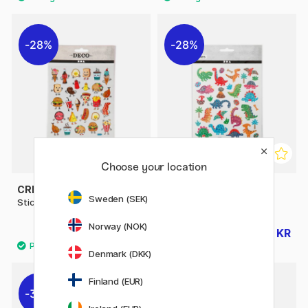
28%
28%
Choose your location
CREATIV COMPANY
CREATIV COMPANY
Sweden (SEK)
Stickers Snacktime 1 ark
Stickers Dino 1 ark
Norway (NOK)
18 KR
18 KR
25 KR
25 KR
Denmark (DKK)
Finland (EUR)
30%