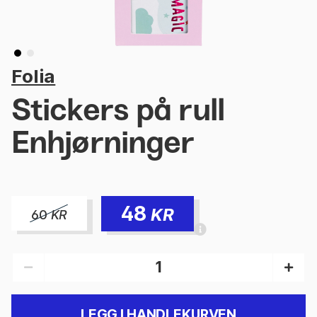
Folia
Stickers på rull
Enhjørninger
48
KR
60
KR
LEGG I HANDLEKURVEN