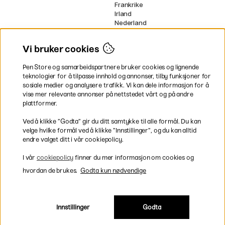
Frankrike
Irland
Nederland
Tyskland
UK
Vi bruker cookies
EU
Pen Store og samarbeidspartnere bruker cookies og lignende
* Spesifikke
fraktvilkår
gjelder for
teknologier for å tilpasse innhold og annonser, tilby funksjoner for
voluminøse varer.
sosiale medier og analysere trafikk. Vi kan dele informasjon for å
vise mer relevante annonser på nettstedet vårt og på andre
Betal enkelt
plattformer.
Ved å klikke ”Godta” gir du ditt samtykke til alle formål. Du kan
velge hvilke formål ved å klikke ”Innstillinger”, og du kan alltid
endre valget ditt i vår cookiepolicy.
Rask og smidig levering
I vår
cookiepolicy
finner du mer informasjon om cookies og
hvordan de brukes.
Godta kun nødvendige
Innstillinger
Godta
Inkl. moms
|
Exkl. moms