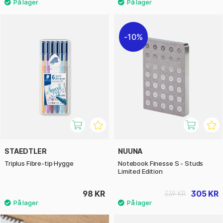
10%
STAEDTLER
NUUNA
Triplus Fibre-tip Hygge
Notebook Finesse S - Studs
Limited Edition
98 KR
305 KR
339 KR