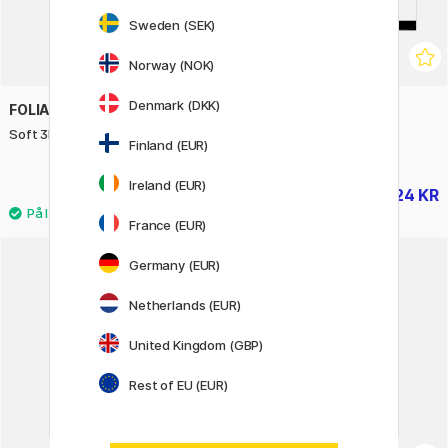
Sweden (SEK)
Norway (NOK)
Denmark (DKK)
FOLIA
ZEBRA
Soft 3D Stickers Yeah 1 Ark
Mildliner Brush 15-packing
Finland (EUR)
Friendly
Ireland (EUR)
33 KR
424 KR
40 KR
529 KR
France (EUR)
Germany (EUR)
18%
Netherlands (EUR)
United Kingdom (GBP)
Rest of EU (EUR)