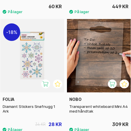
60 KR
449 KR
18%
FOLIA
NOBO
Diamant Stickers Snøfnugg 1
Transparent whiteboard Mini A4
Ark
med håndtak
28 KR
309 KR
34 KR