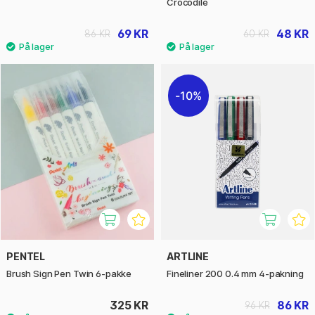
Crocodile
69 KR
48 KR
86 KR
60 KR
10%
PENTEL
ARTLINE
Brush Sign Pen Twin 6-pakke
Fineliner 200 0.4 mm 4-pakning
325 KR
86 KR
96 KR