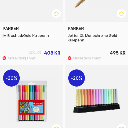
PARKER
PARKER
IM Brushed/Gold Kulepenn
Jotter XL Monochrome Gold
Kulepenn
408 KR
495 KR
509 KR
20%
20%