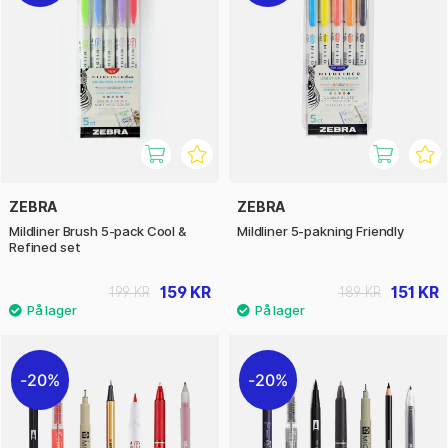
ZEBRA
ZEBRA
Mildliner Brush 5-pack Cool &
Mildliner 5-pakning Friendly
Refined set
159 KR
151 KR
199 KR
189 KR
20%
20%