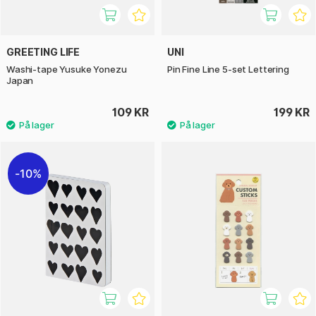
GREETING LIFE
UNI
Washi-tape Yusuke Yonezu
Pin Fine Line 5-set Lettering
Japan
109 KR
199 KR
10%