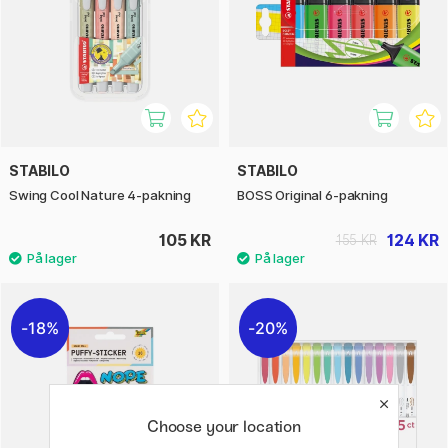
STABILO
STABILO
Swing Cool Nature 4-pakning
BOSS Original 6-pakning
105 KR
124 KR
155 KR
18%
20%
Choose your location