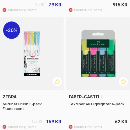
79 KR
915 KR
99 KR
20%
ZEBRA
FABER-CASTELL
Mildliner Brush 5-pack
Textliner 48 Highlighter 4-pack
Fluorescent
159 KR
62 KR
199 KR