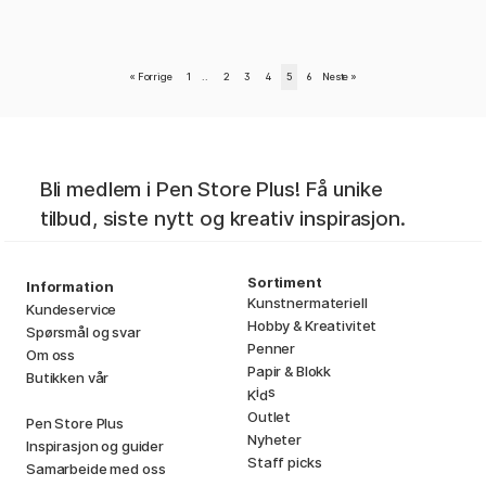
«
Forrige
1
..
2
3
4
5
6
Neste
»
Bli medlem i Pen Store Plus! Få unike
tilbud, siste nytt og kreativ inspirasjon.
Sortiment
Information
Kunstnermateriell
Kundeservice
Hobby & Kreativitet
Spørsmål og svar
Penner
Om oss
Papir & Blokk
Butikken vår
i
s
K
d
Outlet
Pen Store Plus
Nyheter
Inspirasjon og guider
Staff picks
Samarbeide med oss