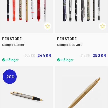
PEN STORE
PEN STORE
Sample kit Rød
Sample kit Svart
244 KR
250 KR
305 KR
312 KR
20%