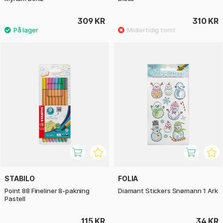
309 KR
310 KR
STABILO
FOLIA
Point 88 Fineliner 8-pakning
Diamant Stickers Snømann 1 Ark
Pastell
115 KR
34 KR