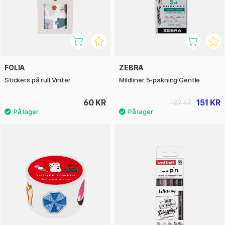
FOLIA
ZEBRA
Stickers på rull Vinter
Mildliner 5-pakning Gentle
60 KR
151 KR
189 KR