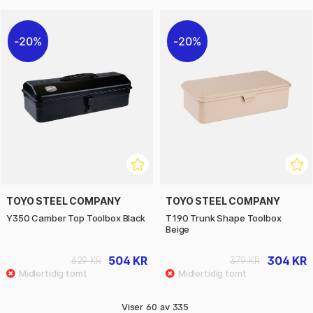
20%
20%
TOYO STEEL COMPANY
TOYO STEEL COMPANY
Y350 Camber Top Toolbox Black
T190 Trunk Shape Toolbox
Beige
504 KR
304 KR
629 KR
379 KR
Viser
60
av
335