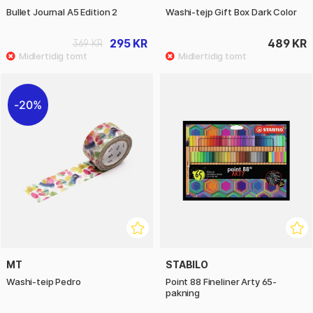
Bullet Journal A5 Edition 2
Washi-tejp Gift Box Dark Color
295 KR
489 KR
369 KR
20%
MT
STABILO
Washi-teip Pedro
Point 88 Fineliner Arty 65-
pakning