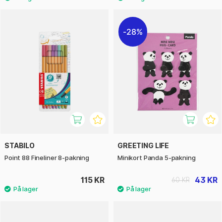
28%
STABILO
GREETING LIFE
Point 88 Fineliner 8-pakning
Minikort Panda 5-pakning
115 KR
43 KR
60 KR