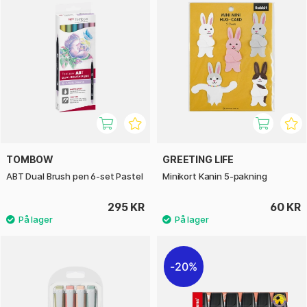
TOMBOW
GREETING LIFE
ABT Dual Brush pen 6-set Pastel
Minikort Kanin 5-pakning
295 KR
60 KR
20%