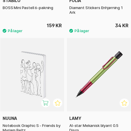
STABILO
FOLIA
BOSS Mini Pastell 6-pakning
Diamant Stickers Enhjørning 1
Ark
159 KR
34 KR
NUUNA
LAMY
Notebook Graphic S - Friends by
Al-star Mekanisk blyant 0.5
Myriam Beltz
Disco