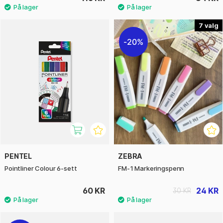
7
20%
PENTEL
ZEBRA
Pointliner Colour 6-sett
FM-1 Markeringspenn
60 KR
24 KR
30 KR