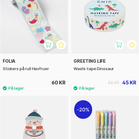
FOLIA
GREETING LIFE
Stickers på rull Havfruer
Washi-tape Dinosaur
60 KR
45 KR
56 KR
20%