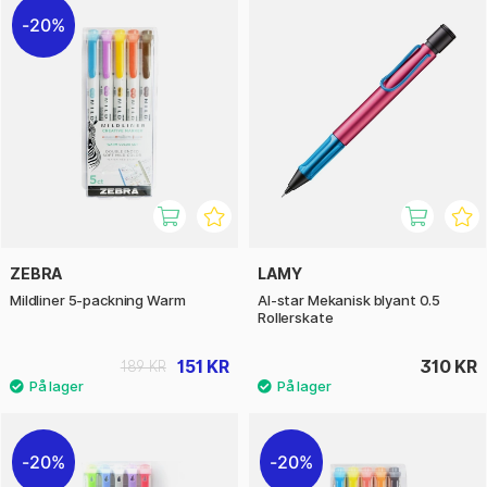
20%
ZEBRA
LAMY
Mildliner 5-packning Warm
Al-star Mekanisk blyant 0.5
Rollerskate
151 KR
310 KR
189 KR
20%
20%