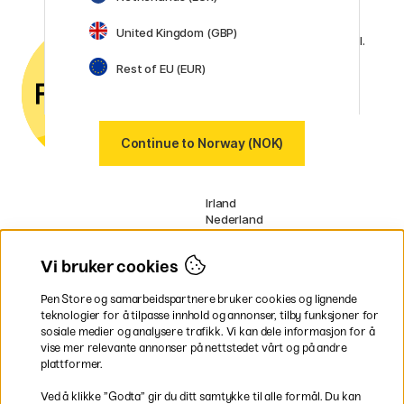
Kundeservice
Kontakt oss
via e-post eller
United Kingdom (GBP)
telefon hvis du har spørsmål.
Rest of EU (EUR)
Org No: 920 494 676 (MVA-
registrert)
Våre markeder
Sverige
Continue to Norway (NOK)
Danmark
Finland
Frankrike
Irland
Nederland
Tyskland
UK
Vi bruker cookies
EU
Pen Store og samarbeidspartnere bruker cookies og lignende
* Spesifikke
fraktvilkår
gjelder for
teknologier for å tilpasse innhold og annonser, tilby funksjoner for
voluminøse varer.
sosiale medier og analysere trafikk. Vi kan dele informasjon for å
vise mer relevante annonser på nettstedet vårt og på andre
Betal enkelt
plattformer.
Ved å klikke ”Godta” gir du ditt samtykke til alle formål. Du kan