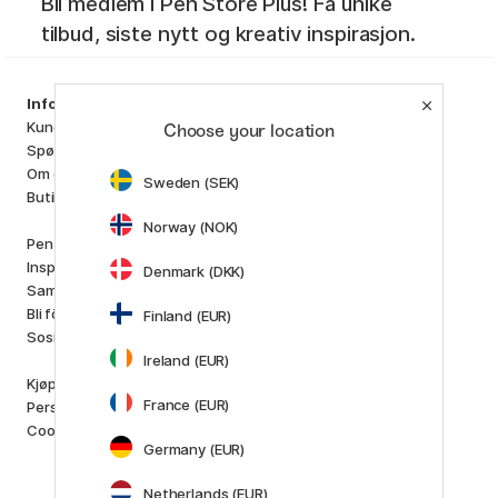
Bli medlem i Pen Store Plus! Få unike
tilbud, siste nytt og kreativ inspirasjon.
Sortiment
Information
Kunstnermateriell
Kundeservice
Choose your location
Hobby & Kreativitet
Spørsmål og svar
Penner
Om oss
Sweden (SEK)
Papir & Blokk
Butikken vår
i
s
K
d
Norway (NOK)
Outlet
Pen Store Plus
Nyheter
Inspirasjon og guider
Denmark (DKK)
Staff picks
Samarbeide med oss
Bli förhandler
Finland (EUR)
Varemerker
Sosialt ansvar
Pilot
Ireland (EUR)
Lamy
Kjøpsvilkår
Faber-Castell
France (EUR)
Personvernerklæring
Posca
Cookies
Winsor & Newton
Germany (EUR)
Vis alle (160)
Netherlands (EUR)