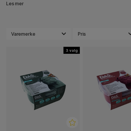
sjablonger kan være et godt alternativ for deg som trenger
Les mer
For deg med mye erfaring og kort startdistanse, anbefaler v
dine egne former, samt blankt malingspapir for kreativit
Varemerke
Pris
3