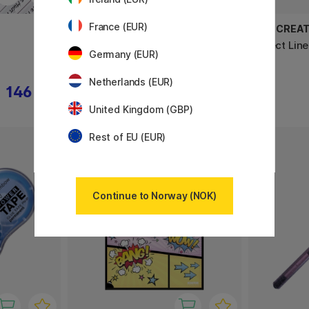
France (EUR)
BOOKS
ART CREAT
Brain Food: A Daily Dose of
Effect Line
Germany (EUR)
Creativity
Netherlands (EUR)
146 KR
156 KR
195 KR
United Kingdom (GBP)
Rest of EU (EUR)
Continue to Norway (NOK)