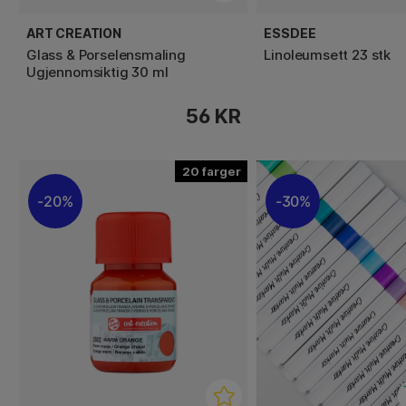
ART CREATION
ESSDEE
Glass & Porselensmaling
Linoleumsett 23 stk
Ugjennomsiktig 30 ml
56 KR
20
20%
30%