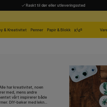
Raskt til dør eller utleveringssted
Raskt til dør eller utleveringssted
Fri frakt over 649 kr*
i
s
y & Kreativitet
Penner
Papir & Blokk
Var
K
d
Alle har kreativitet, noen
ører med, mens andre
mentet vårt inspirerer både
former. DIY-bøker med lekne