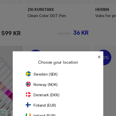
ZIG KURETAKE
HERBIN
Clean Color DOT Pen
Voks for pi
36 KR
599 KR
46 KR
20%
20%
Choose your location
Sweden (SEK)
Norway (NOK)
Denmark (DKK)
Finland (EUR)
Ireland (EUR)