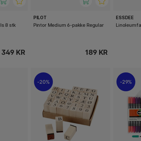
PILOT
ESSDEE
ls 8 stk
Pintor Medium 6-pakke Regular
Linoleumfa
349 KR
189 KR
20%
29%