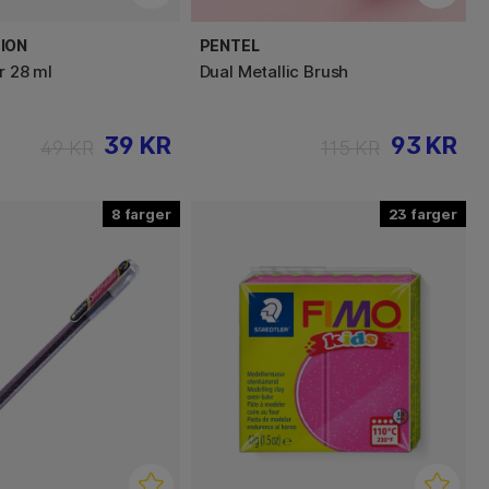
ION
PENTEL
r 28 ml
Dual Metallic Brush
39 KR
93 KR
49 KR
115 KR
8
23