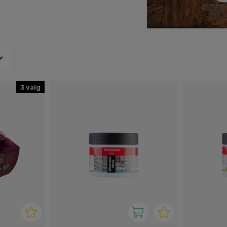
 en liten dytt i starten.
i alt fra leire til å lage
et uten begrensninger.
3