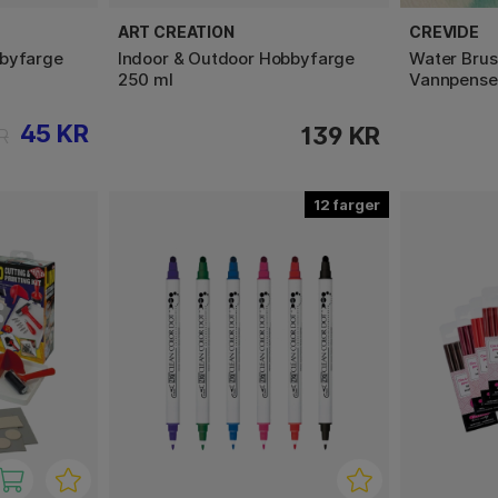
ART CREATION
CREVIDE
bbyfarge
Indoor & Outdoor Hobbyfarge
Water Brus
250 ml
Vannpense
45 KR
139 KR
R
12