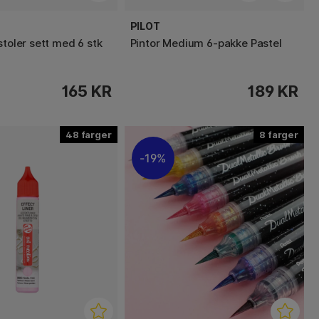
PILOT
stoler sett med 6 stk
Pintor Medium 6-pakke Pastel
165 KR
189 KR
48
8
19%