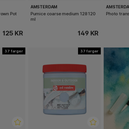
AMSTERDAM
AMSTERD
rown Pot
Pumice coarse medium 128 120
Photo tran
ml
125 KR
149 KR
37
37