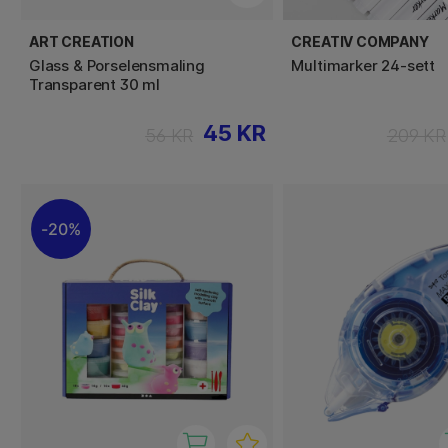
ART CREATION
CREATIV COMPANY
Glass & Porselensmaling
Multimarker 24-sett
Transparent 30 ml
45 KR
56 KR
209 KR
20%