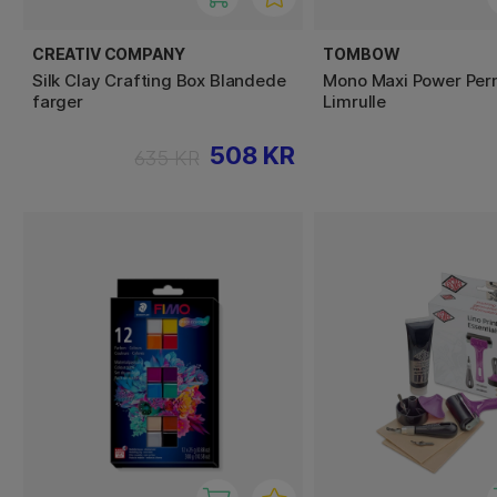
CREATIV COMPANY
TOMBOW
Silk Clay Crafting Box Blandede
Mono Maxi Power Pe
farger
Limrulle
508 KR
635 KR