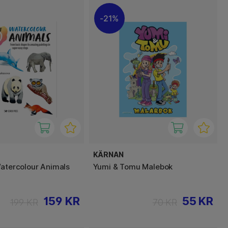
21%
KÄRNAN
Watercolour Animals
Yumi & Tomu Malebok
159 KR
55 KR
199 KR
70 KR