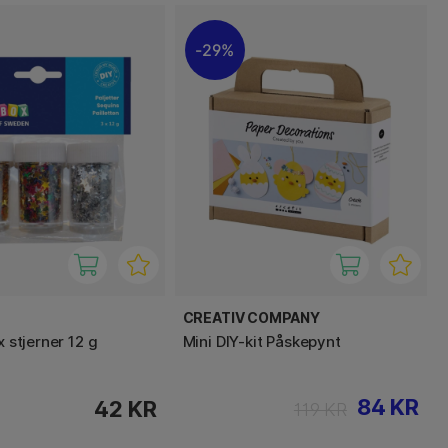
29%
CREATIV COMPANY
x stjerner 12 g
Mini DIY-kit Påskepynt
84 KR
42 KR
119 KR