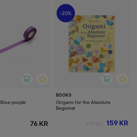
20%
BOOKS
 Blue-purple
Origami for the Absolute
Beginner
159 KR
76 KR
199 KR