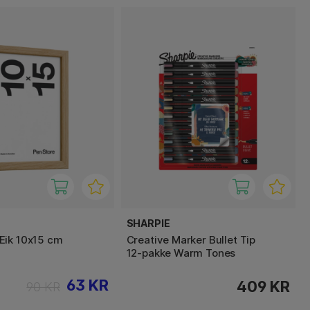
E
SHARPIE
Eik 10x15 cm
Creative Marker Bullet Tip
12‑pakke Warm Tones
63 KR
409 KR
90 KR