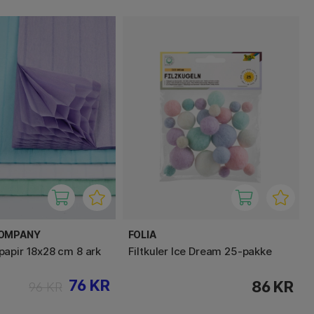
COMPANY
FOLIA
apir 18x28 cm 8 ark
Filtkuler Ice Dream 25-pakke
76 KR
86 KR
96 KR