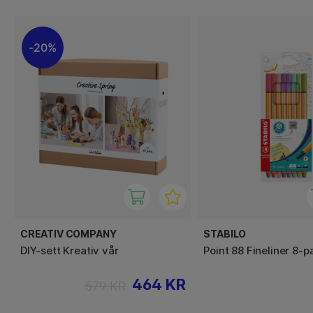
20%
CREATIV COMPANY
STABILO
DIY-sett Kreativ vår
Point 88 Fineliner 8-p
464 KR
579 KR