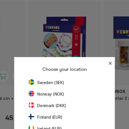
Choose your location
Sweden (SEK)
PLAYBOX
PLAYBOX
Norway (NOK)
16 cm +
Pysselset Armbånd (5 år+)
Paljetter 3 
Denmark (DKK)
45 KR
109 KR
Finland (EUR)
Ireland (EUR)