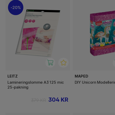
20%
LEITZ
MAPED
Lamineringslomme A3 125 mic
DIY Unicorn Modelleri
25-pakning
304 KR
379 KR