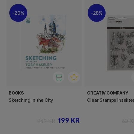
20%
28%
BOOKS
CREATIV COMPANY
Sketching in the City
Clear Stamps Insekte
199 KR
249 KR
60 K