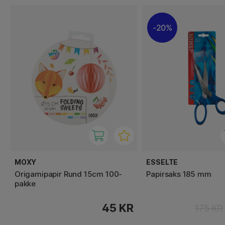
20%
MOXY
ESSELTE
Origamipapir Rund 15cm 100-
Papirsaks 185 mm
pakke
45 KR
175 KR