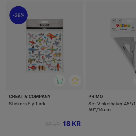
28%
CREATIV COMPANY
PRIMO
Stickers Fly 1 ark
Set Vinkelhaker 45°/
60°/16 cm
18 KR
25 KR