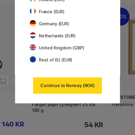
France (EUR)
30%
Germany (EUR)
Netherlands (EUR)
United Kingdom (GBP)
Rest of EU (EUR)
Continue to Norway (NOK)
PLAYBOX
PEN STOR
Farget papir Lysegrønt 25 stk
Treramme 
180 g
140 KR
54 KR