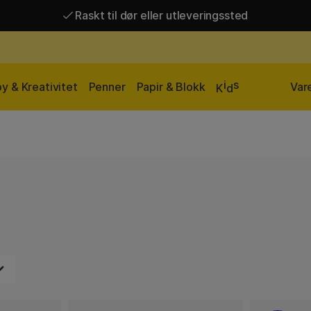
Raskt til dør eller utleveringssted
Raskt til dør eller utleveringssted
Fri frakt over 649 kr*
i
s
y & Kreativitet
Penner
Papir & Blokk
Var
K
d