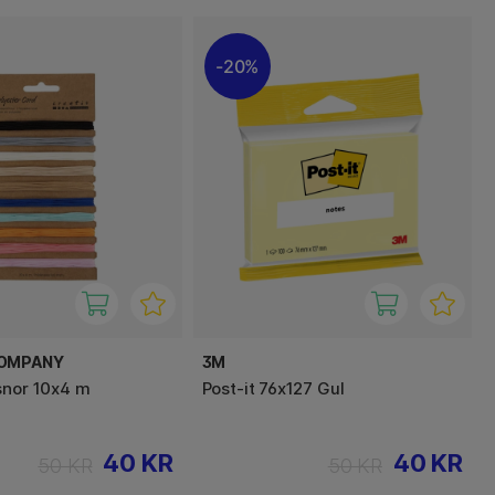
20%
COMPANY
3M
snor 10x4 m
Post-it 76x127 Gul
40 KR
40 KR
50 KR
50 KR