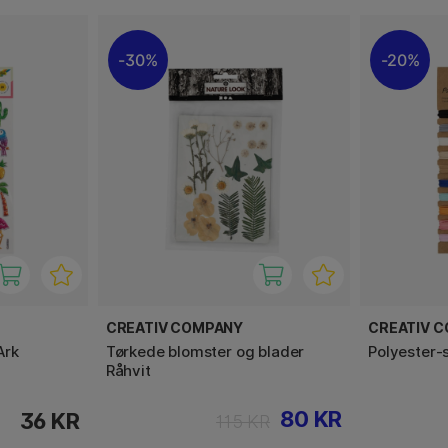
30%
20%
CREATIV COMPANY
CREATIV 
Ark
Tørkede blomster og blader
Polyester-
Råhvit
80 KR
36 KR
115 KR