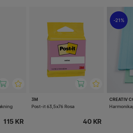
21%
3M
CREATIV 
akning
Post-it 63,5x76 Rosa
Harmonikap
115 KR
40 KR