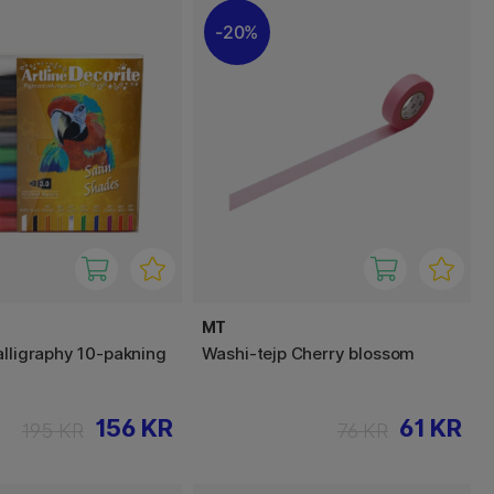
20%
MT
alligraphy 10-pakning
Washi-tejp Cherry blossom
156 KR
61 KR
195 KR
76 KR