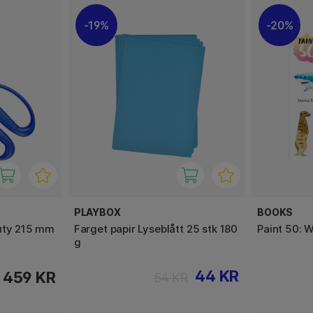
19%
20%
PLAYBOX
BOOKS
uty 215 mm
Farget papir Lyseblått 25 stk 180
Paint 50: 
g
44 KR
459 KR
54 KR