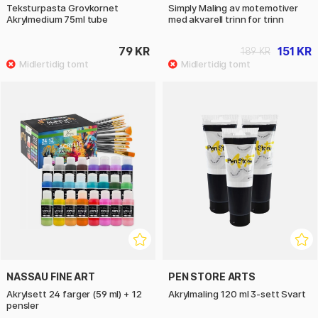
Teksturpasta Grovkornet
Simply Maling av motemotiver
Akrylmedium 75ml tube
med akvarell trinn for trinn
79 KR
151 KR
189 KR
NASSAU FINE ART
PEN STORE ARTS
Akrylsett 24 farger (59 ml) + 12
Akrylmaling 120 ml 3-sett Svart
pensler