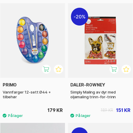
20%
PRIMO
DALER-ROWNEY
Vannfarger 12-sett Ø44 +
Simply Maling av dyr med
tilbehør
oljemaling trinn-for-trinn
179 KR
151 KR
189 KR