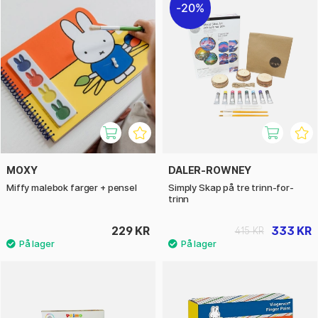
20%
MOXY
DALER-ROWNEY
Miffy malebok farger + pensel
Simply Skap på tre trinn-for-
trinn
229 KR
333 KR
415 KR