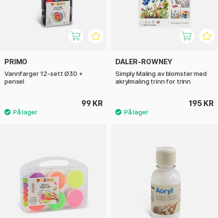
PRIMO
DALER-ROWNEY
Vannfarger 12-sett Ø30 +
Simply Maling av blomster med
pensel
akrylmaling trinn for trinn
99 KR
195 KR