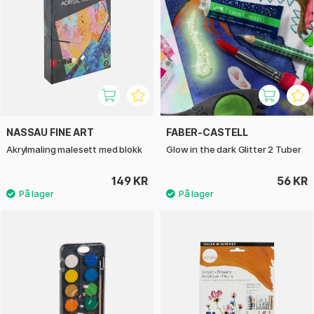
NASSAU FINE ART
FABER-CASTELL
Akrylmaling malesett med blokk
Glow in the dark Glitter 2 Tuber
149 KR
56 KR