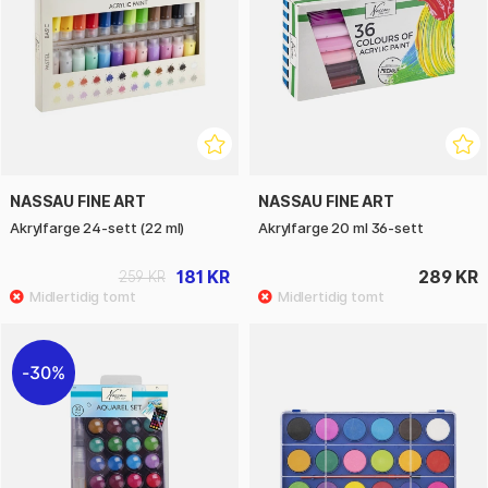
NASSAU FINE ART
NASSAU FINE ART
Akrylfarge 24-sett (22 ml)
Akrylfarge 20 ml 36-sett
181 KR
289 KR
259 KR
30%