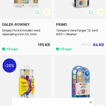
DALER-ROWNEY
PRIMO
Simply Portrettmaleri med
Tempera Vannfarger 12-sett
oljemaling trinn for trinn
Ø30 + tilbehør
195 KR
84 KR
119 KR
20%