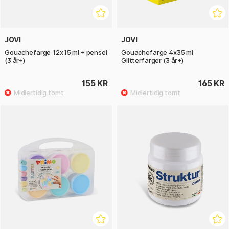
JOVI
JOVI
Gouachefarge 12x15 ml + pensel
Gouachefarge 4x35 ml
(3 år+)
Glitterfarger (3 år+)
155 KR
165 KR