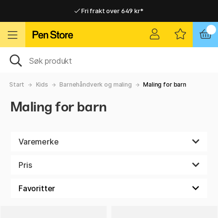
Fri frakt over 649 kr*
Raskt til dør eller utleveringssted
Raskt til dør eller utleveringssted
Fri frakt over 649 kr*
Start
Kids
Barnehåndverk og maling
Maling for barn
Maling for barn
Varemerke
Pris