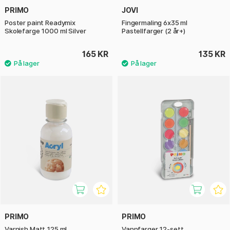
PRIMO
JOVI
Poster paint Readymix
Fingermaling 6x35 ml
Skolefarge 1000 ml Silver
Pastellfarger (2 år+)
165 KR
135 KR
PRIMO
PRIMO
Varnish Matt 125 ml
Vannfarger 12-sett