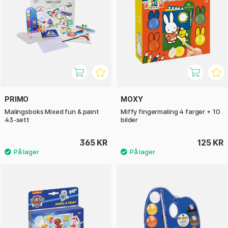
PRIMO
MOXY
Malingsboks Mixed fun & paint
Miffy fingermaling 4 farger + 10
43-sett
bilder
365 KR
125 KR