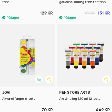
trinn
gouache-maling trinn for trinn
129 KR
151 KR
189 KR
JOVI
PEN STORE ARTS
Akvarellfarger 6-sett
Akrylmaling 120 ml 12-sett
70 KR
449 KR