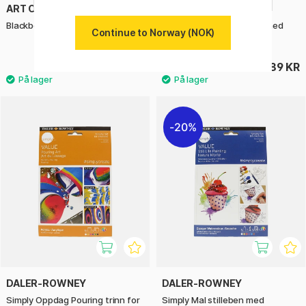
ART CREATION
DALER-ROWNEY
Blackboard Paint 250 ml
Simply Maling av planter med
Continue to Norway (NOK)
akrylmaling trinn for trinn
175 KR
189 KR
20%
DALER-ROWNEY
DALER-ROWNEY
Simply Oppdag Pouring trinn for
Simply Mal stilleben med