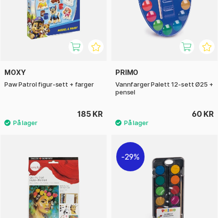
MOXY
PRIMO
Paw Patrol figur-sett + farger
Vannfarger Palett 12-sett Ø25 +
pensel
185 KR
60 KR
29%