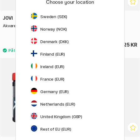
Choose your location
Sweden (SEK)
JOVI
PRIMO
Akvarellfarger 12-sett
Vannfarger 24-sett Ø30 +
Norway (NOK)
pensel
Denmark (DKK)
76 KR
125 KR
95 KR
Finland (EUR)
Ireland (EUR)
France (EUR)
Germany (EUR)
Netherlands (EUR)
United Kingdom (GBP)
Rest of EU (EUR)