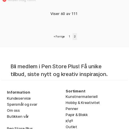
Viser
60
av
111
«
Forrige
1
2
Bli medlem i Pen Store Plus! Få unike
tilbud, siste nytt og kreativ inspirasjon.
Sortiment
Information
Kunstnermateriell
Kundeservice
Hobby & Kreativitet
Spørsmål og svar
Penner
Om oss
Papir & Blokk
Butikken vår
i
s
K
d
Outlet
Pen Store Plus