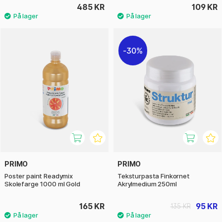
485 KR
109 KR
30%
PRIMO
PRIMO
Poster paint Readymix
Teksturpasta Finkornet
Skolefarge 1000 ml Gold
Akrylmedium 250ml
165 KR
95 KR
135 KR