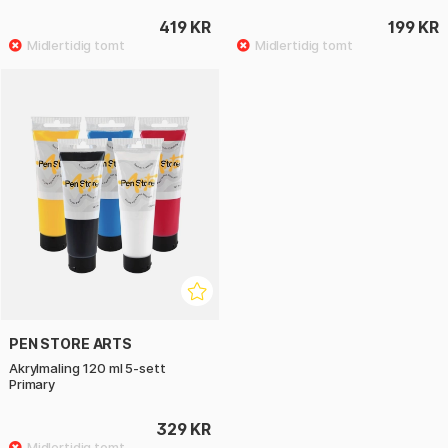
419 KR
199 KR
PEN STORE ARTS
Akrylmaling 120 ml 5-sett
Primary
329 KR