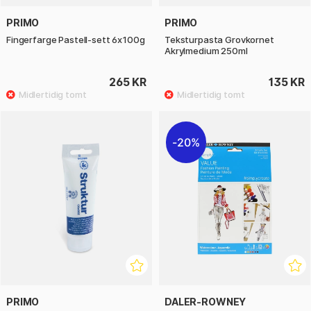
PRIMO
PRIMO
Fingerfarge Pastell-sett 6x100g
Teksturpasta Grovkornet
Akrylmedium 250ml
265 KR
135 KR
20%
PRIMO
DALER-ROWNEY