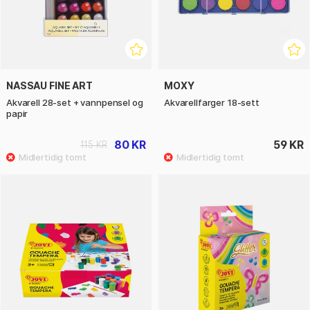
NASSAU FINE ART
MOXY
Akvarell 28-set + vannpensel og
Akvarellfarger 18-sett
papir
80 KR
59 KR
115 KR