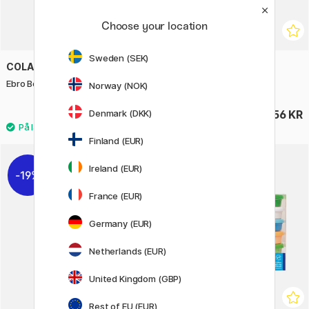
Choose your location
Sweden (SEK)
COLART
PLAYBOX
Ebro Bordstaffeli
Akvarel 18-sæt
Norway (NOK)
Denmark (DKK)
525 KR
56 KR
Finland (EUR)
Ireland (EUR)
19%
France (EUR)
Germany (EUR)
Netherlands (EUR)
United Kingdom (GBP)
Rest of EU (EUR)