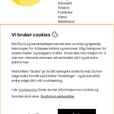
Danmark
Finland
Frankrike
Irland
Nederland
Tyskland
UK
Vi bruker cookies
EU
Pen Store og samarbeidspartnere bruker cookies og lignende
* Spesifikke
fraktvilkår
gjelder for
teknologier for å tilpasse innhold og annonser, tilby funksjoner for
voluminøse varer.
sosiale medier og analysere trafikk. Vi kan dele informasjon for å
vise mer relevante annonser på nettstedet vårt og på andre
Betal enkelt
plattformer.
Ved å klikke ”Godta” gir du ditt samtykke til alle formål. Du kan
velge hvilke formål ved å klikke ”Innstillinger”, og du kan alltid
endre valget ditt i vår cookiepolicy.
Rask og smidig levering
I vår
cookiepolicy
finner du mer informasjon om cookies og
hvordan de brukes.
Godta kun nødvendige