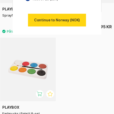
PLAYBOX
PLAYBOX
Sprayflaske 300 ml
Leire Soft 24-set
Continue to Norway (NOK)
29 KR
195 KR
36 KR
PLAYBOX
Farbpucks i Palett 8-set