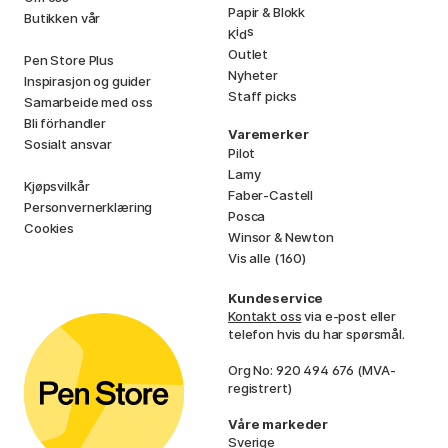
Papir & Blokk
Butikken vår
i
s
K
d
Outlet
Pen Store Plus
Nyheter
Inspirasjon og guider
Staff picks
Samarbeide med oss
Bli förhandler
Varemerker
Sosialt ansvar
Pilot
Lamy
Kjøpsvilkår
Faber-Castell
Personvernerklæring
Posca
Cookies
Winsor & Newton
Vis alle (160)
Kundeservice
Kontakt oss
via e-post eller
telefon hvis du har spørsmål.
Org No: 920 494 676 (MVA-
registrert)
Våre markeder
Sverige