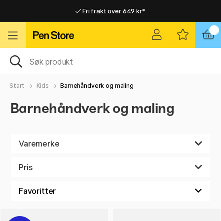
Fri frakt over 649 kr*
Raskt til dør eller utleveringssted
Raskt til dør eller utleveringssted
Fri frakt over 649 kr*
Start
Kids
Barnehåndverk og maling
Barnehåndverk og maling
Varemerke
Pris