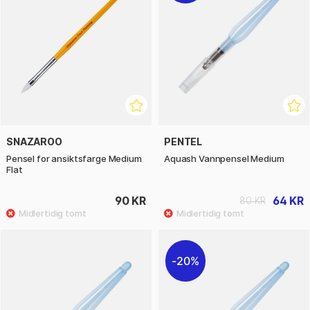
SNAZAROO
PENTEL
Pensel for ansiktsfarge Medium
Aquash Vannpensel Medium
Flat
90 KR
64 KR
80 KR
20%