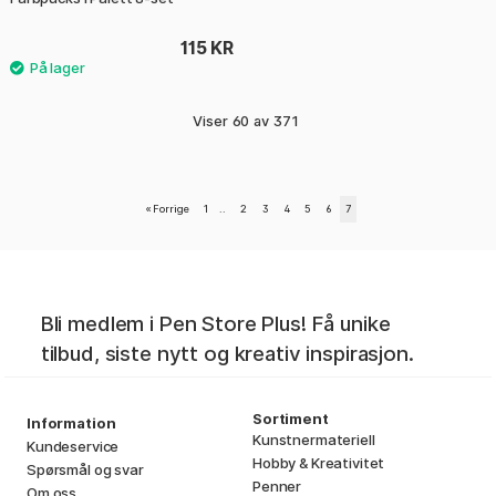
115 KR
Viser
60
av
371
«
Forrige
1
..
2
3
4
5
6
7
Bli medlem i Pen Store Plus! Få unike
tilbud, siste nytt og kreativ inspirasjon.
Sortiment
Information
Kunstnermateriell
Kundeservice
Hobby & Kreativitet
Spørsmål og svar
Penner
Om oss