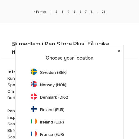
«
Forrige
1
2
3
4
5
6
7
8
..
28
Bli medlem i Pen Store Plus! Få unike
tilbud, siste nytt og kreativ inspirasjon.
Choose your location
Sortiment
Information
Sweden (SEK)
Kunstnermateriell
Kundeservice
Hobby & Kreativitet
Norway (NOK)
Spørsmål og svar
Penner
Om oss
Papir & Blokk
Denmark (DKK)
Butikken vår
i
s
K
d
Outlet
Finland (EUR)
Pen Store Plus
Nyheter
Inspirasjon og guider
Ireland (EUR)
Staff picks
Samarbeide med oss
Bli förhandler
Varemerker
France (EUR)
Sosialt ansvar