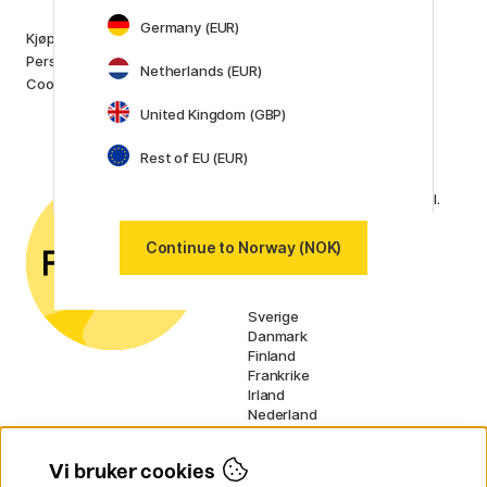
Pilot
Lamy
Germany (EUR)
Kjøpsvilkår
Faber-Castell
Personvernerklæring
Netherlands (EUR)
Posca
Cookies
Winsor & Newton
United Kingdom (GBP)
Vis alle (160)
Rest of EU (EUR)
Kundeservice
Kontakt oss
via e-post eller
telefon hvis du har spørsmål.
Org No: 920 494 676 (MVA-
Continue to Norway (NOK)
registrert)
Våre markeder
Sverige
Danmark
Finland
Frankrike
Irland
Nederland
Tyskland
UK
Vi bruker cookies
EU