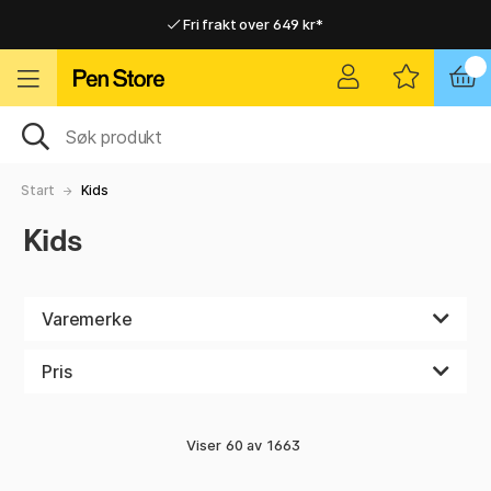
Fri frakt over 649 kr*
Raskt til dør eller utleveringssted
Raskt til dør eller utleveringssted
Fri frakt over 649 kr*
Start
Kids
Kids
Varemerke
Pris
Viser
60
av
1663