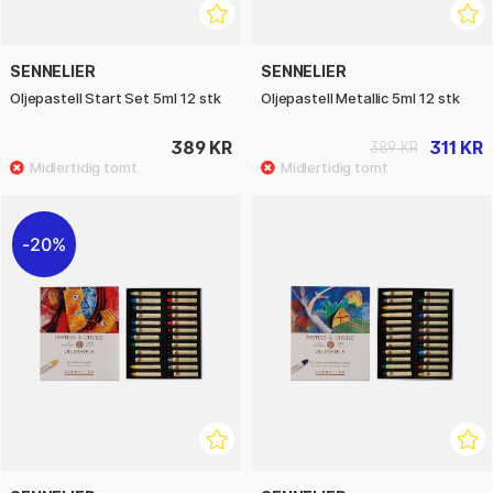
SENNELIER
SENNELIER
Oljepastell Start Set 5ml 12 stk
Oljepastell Metallic 5ml 12 stk
389 KR
311 KR
389 KR
20%