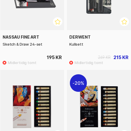
NASSAU FINE ART
DERWENT
Sketch & Draw 24-set
Kullsett
195 KR
215 KR
269 KR
20%