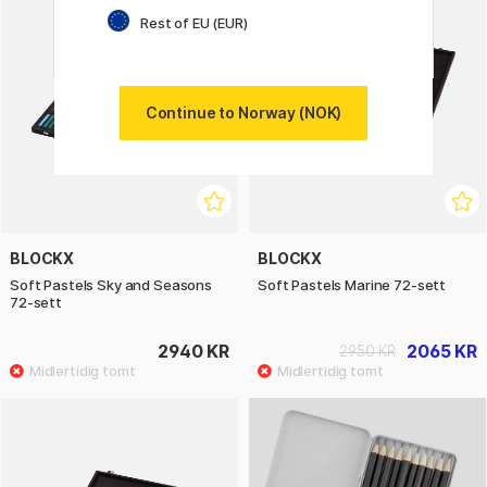
30%
Rest of EU (EUR)
Continue to Norway (NOK)
BLOCKX
BLOCKX
Soft Pastels Sky and Seasons
Soft Pastels Marine 72-sett
72-sett
2940 KR
2065 KR
2950 KR