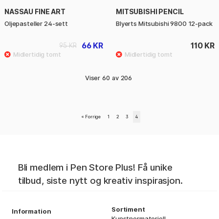
NASSAU FINE ART
MITSUBISHI PENCIL
Oljepasteller 24-sett
Blyerts Mitsubishi 9800 12-pack
66 KR
110 KR
95 KR
Viser
60
av
206
«
Forrige
1
2
3
4
Bli medlem i Pen Store Plus! Få unike
tilbud, siste nytt og kreativ inspirasjon.
Sortiment
Information
Kunstnermateriell