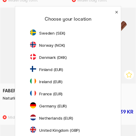
Choose your location
20%
Sweden (SEK)
Norway (NOK)
Denmark (DKK)
Finland (EUR)
Ireland (EUR)
FABER-CASTELL
FABER-CASTELL
France (EUR)
Naturlig tegnekull i 6 størrelser
Blyantspisserkniv
Germany (EUR)
90 KR
239 KR
299 KR
Netherlands (EUR)
United Kingdom (GBP)