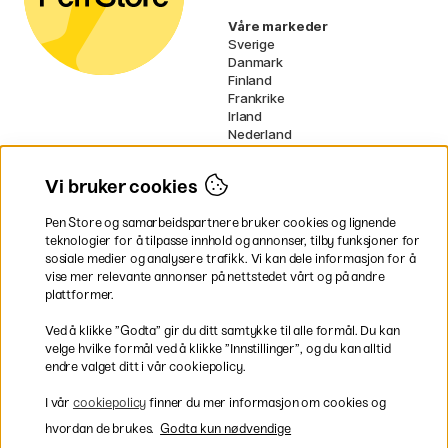
Våre markeder
Sverige
Danmark
Finland
Frankrike
Irland
Nederland
Tyskland
UK
Vi bruker cookies
EU
Pen Store og samarbeidspartnere bruker cookies og lignende
* Spesifikke
fraktvilkår
gjelder for
teknologier for å tilpasse innhold og annonser, tilby funksjoner for
voluminøse varer.
sosiale medier og analysere trafikk. Vi kan dele informasjon for å
vise mer relevante annonser på nettstedet vårt og på andre
Betal enkelt
plattformer.
Ved å klikke ”Godta” gir du ditt samtykke til alle formål. Du kan
velge hvilke formål ved å klikke ”Innstillinger”, og du kan alltid
endre valget ditt i vår cookiepolicy.
Rask og smidig levering
I vår
cookiepolicy
finner du mer informasjon om cookies og
hvordan de brukes.
Godta kun nødvendige