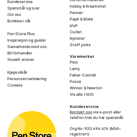
Kundeservice
Hobby & Kreativitet
Spørsmål og svar
Penner
Om oss
Papir & Blokk
Butikken vår
i
s
K
d
Outlet
Pen Store Plus
Nyheter
Inspirasjon og guider
Staff picks
Samarbeide med oss
Bli förhandler
Varemerker
Sosialt ansvar
Pilot
Lamy
Kjøpsvilkår
Faber-Castell
Personvernerklæring
Posca
Cookies
Winsor & Newton
Vis alle (160)
Kundeservice
Kontakt oss
via e-post eller
telefon hvis du har spørsmål.
Org No: 920 494 676 (MVA-
registrert)