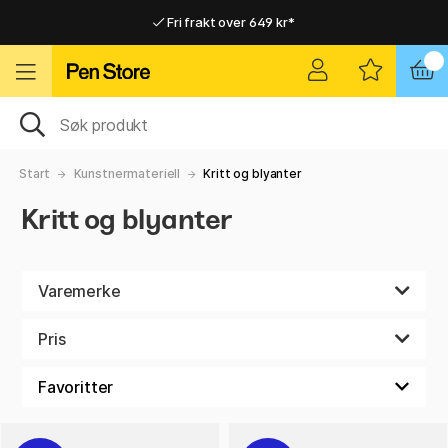
Fri frakt over 649 kr*
Raskt til dør eller utleveringssted
Raskt til dør eller utleveringssted
Fri frakt over 649 kr*
Start
Kunstnermateriell
Kritt og blyanter
Kritt og blyanter
Varemerke
Pris