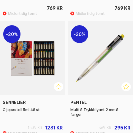
769 KR
769 KR
20%
20%
SENNELIER
PENTEL
Oljepastell 5ml 48 st
Multi 8 Trykkblyant 2 mm 8
farger
1231 KR
295 KR
1539 KR
369 KR