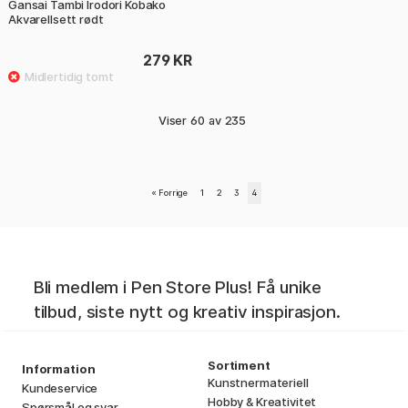
Gansai Tambi Irodori Kobako
Akvarellsett rødt
279 KR
Viser
60
av
235
«
Forrige
1
2
3
4
Bli medlem i Pen Store Plus! Få unike
tilbud, siste nytt og kreativ inspirasjon.
Sortiment
Information
Kunstnermateriell
Kundeservice
Hobby & Kreativitet
Spørsmål og svar