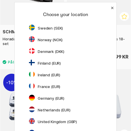
Choose your location
Sweden (SEK)
SCHMINCKE
SCHMINCKE
Horadam Aquarell Tube 5ml 6-
Horadam Aquarell Full Pans 18-
Norway (NOK)
set
set
Denmark (DKK)
939 KR
1899 KR
Finland (EUR)
Ireland (EUR)
10%
10%
France (EUR)
Germany (EUR)
Netherlands (EUR)
United Kingdom (GBP)