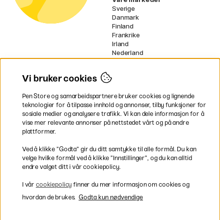
Sverige
Danmark
Finland
Frankrike
Irland
Nederland
Tyskland
UK
Vi bruker cookies
EU
Pen Store og samarbeidspartnere bruker cookies og lignende
* Spesifikke
fraktvilkår
gjelder for
teknologier for å tilpasse innhold og annonser, tilby funksjoner for
voluminøse varer.
sosiale medier og analysere trafikk. Vi kan dele informasjon for å
vise mer relevante annonser på nettstedet vårt og på andre
Betal enkelt
plattformer.
Ved å klikke ”Godta” gir du ditt samtykke til alle formål. Du kan
velge hvilke formål ved å klikke ”Innstillinger”, og du kan alltid
endre valget ditt i vår cookiepolicy.
Rask og smidig levering
I vår
cookiepolicy
finner du mer informasjon om cookies og
hvordan de brukes.
Godta kun nødvendige