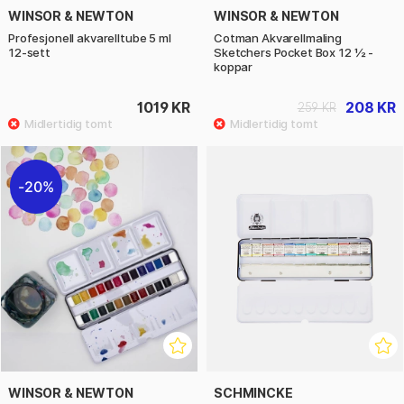
WINSOR & NEWTON
WINSOR & NEWTON
Profesjonell akvarelltube 5 ml
Cotman Akvarellmaling
12-sett
Sketchers Pocket Box 12 ½ -
koppar
1019 KR
208 KR
259 KR
20%
WINSOR & NEWTON
SCHMINCKE