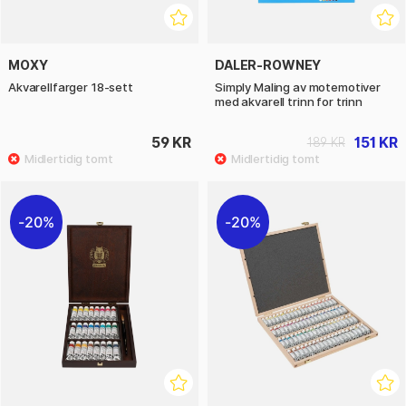
MOXY
DALER-ROWNEY
Akvarellfarger 18-sett
Simply Maling av motemotiver
med akvarell trinn for trinn
59 KR
151 KR
189 KR
20%
20%