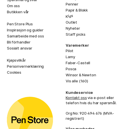
Penner
Om oss
Papir & Blokk
Butikken vår
i
s
K
d
Outlet
Pen Store Plus
Nyheter
Inspirasjon og guider
Staff picks
Samarbeide med oss
Bli förhandler
Varemerker
Sosialt ansvar
Pilot
Lamy
Kjøpsvilkår
Faber-Castell
Personvernerklæring
Posca
Cookies
Winsor & Newton
Vis alle (160)
Kundeservice
Kontakt oss
via e-post eller
telefon hvis du har spørsmål.
Org No: 920 494 676 (MVA-
registrert)
Våre markeder