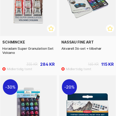
SCHMINCKE
NASSAU FINE ART
Horadam Super Granulation Set
Akvarell 36-set + tilbehør
Volcano
284 KR
115 KR
355 KR
165 KR
30%
20%