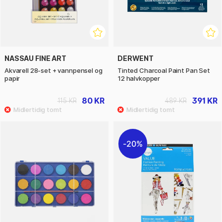
NASSAU FINE ART
DERWENT
Akvarell 28-set + vannpensel og
Tinted Charcoal Paint Pan Set
papir
12 halvkopper
80 KR
391 KR
115 KR
489 KR
20%