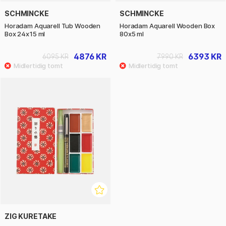
SCHMINCKE
SCHMINCKE
Horadam Aquarell Tub Wooden
Horadam Aquarell Wooden Box
Box 24x15 ml
80x5 ml
4876 KR
6393 KR
6095 KR
7990 KR
ZIG KURETAKE