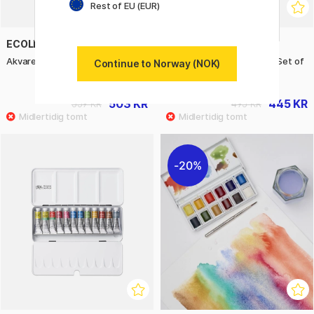
Rest of EU (EUR)
ECOLINE
VAN GOGH
Akvarellmaling Mixing 10-set
Pocket Box Water Color - Set of
Continue to Norway (NOK)
12
503 KR
445 KR
559 KR
495 KR
20%