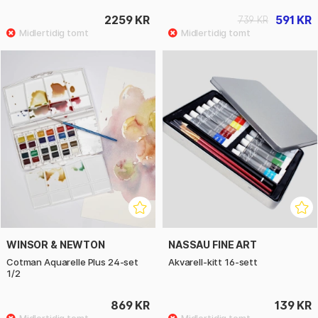
2259 KR
591 KR
739 KR
WINSOR & NEWTON
NASSAU FINE ART
Cotman Aquarelle Plus 24-set
Akvarell-kitt 16-sett
1/2
869 KR
139 KR