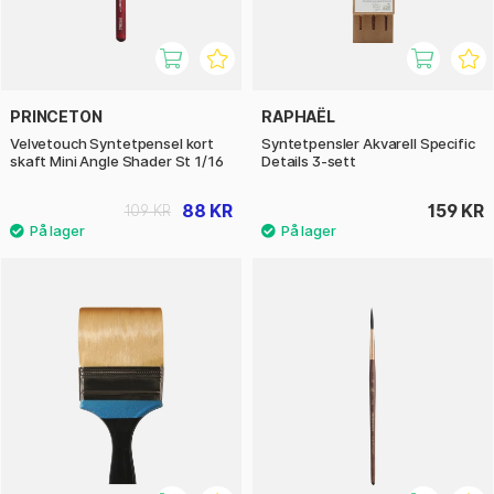
PRINCETON
RAPHAËL
Velvetouch Syntetpensel kort
Syntetpensler Akvarell Specific
skaft Mini Angle Shader St 1/16
Details 3-sett
88 KR
159 KR
109 KR