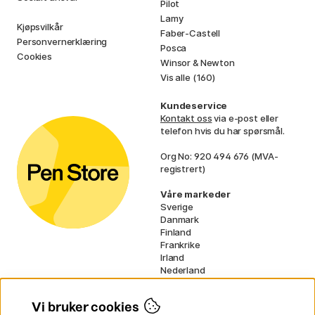
Pilot
Lamy
Kjøpsvilkår
Faber-Castell
Personvernerklæring
Posca
Cookies
Winsor & Newton
Vis alle (160)
Kundeservice
Kontakt oss
via e-post eller
telefon hvis du har spørsmål.
Org No: 920 494 676 (MVA-
registrert)
Våre markeder
Sverige
Danmark
Finland
Frankrike
Irland
Nederland
Tyskland
UK
Vi bruker cookies
EU