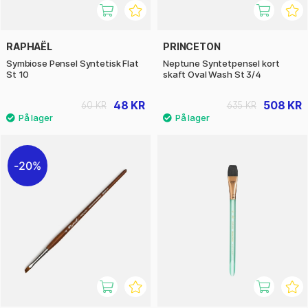
RAPHAËL
PRINCETON
Symbiose Pensel Syntetisk Flat
Neptune Syntetpensel kort
St 10
skaft Oval Wash St 3/4
48 KR
508 KR
60 KR
635 KR
20%