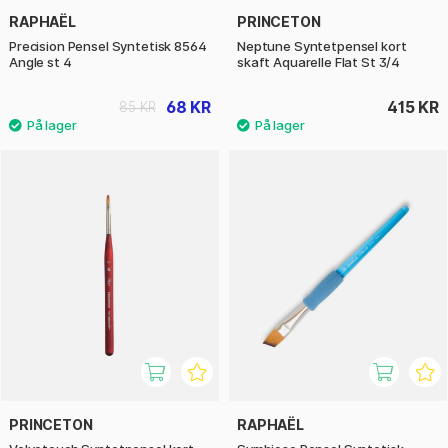
RAPHAËL
PRINCETON
Precision Pensel Syntetisk 8564
Neptune Syntetpensel kort
Angle st 4
skaft Aquarelle Flat St 3/4
68 KR
415 KR
85 KR
PRINCETON
RAPHAËL