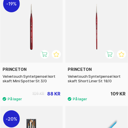
19%
PRINCETON
PRINCETON
Velvetouch Syntetpensel kort
Velvetouch Syntetpensel kort
skaft Mini Spotter St 3/0
skaft Short Liner St 18/0
88 KR
109 KR
109 KR
20%