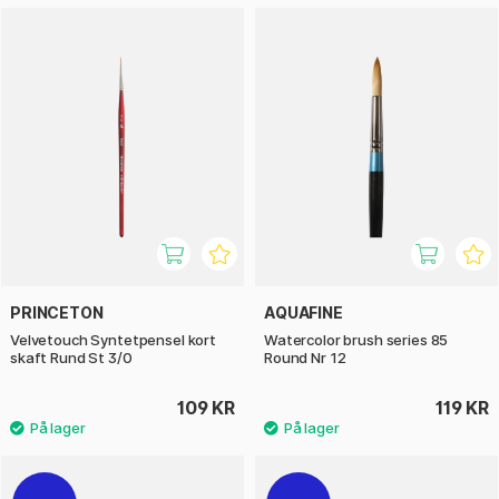
PRINCETON
AQUAFINE
Velvetouch Syntetpensel kort
Watercolor brush series 85
skaft Rund St 3/0
Round Nr 12
109 KR
119 KR