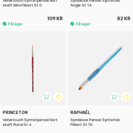
Velvetouch Syntetpensel kort
Symbiose Pensel Syntetisk
skaft Mini Filbert St 0
Angle St 14
109 KR
82 KR
PRINCETON
RAPHAËL
Velvetouch Syntetpensel kort
Symbiose Pensel Syntetisk
skaft Rund St 4
Filbert St 10