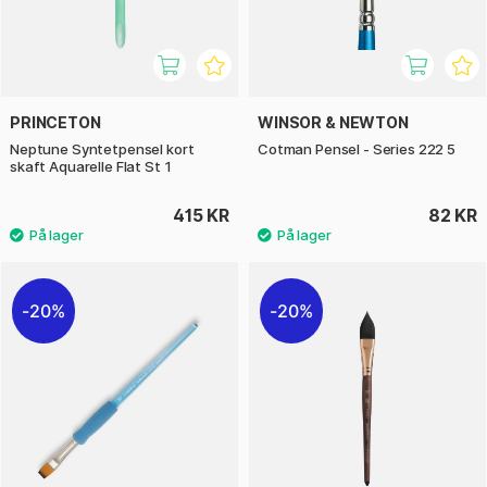
PRINCETON
WINSOR & NEWTON
Neptune Syntetpensel kort
Cotman Pensel - Series 222 5
skaft Aquarelle Flat St 1
415 KR
82 KR
20%
20%