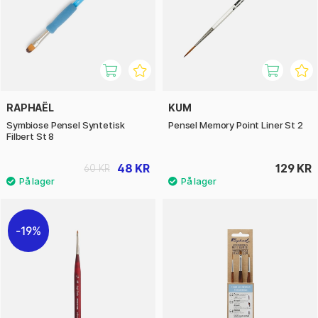
RAPHAËL
KUM
Symbiose Pensel Syntetisk
Pensel Memory Point Liner St 2
Filbert St 8
48 KR
129 KR
60 KR
19%