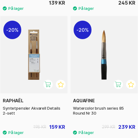
139 KR
245 KR
20%
20%
RAPHAËL
AQUAFINE
Syntetpensler Akvarell Details
Watercolor brush series 85
2-sett
Round Nr 30
159 KR
239 KR
198 KR
299 KR