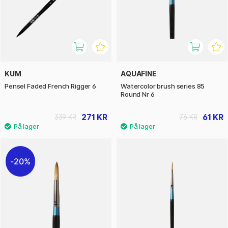
KUM
AQUAFINE
Pensel Faded French Rigger 6
Watercolor brush series 85
Round Nr 6
271 KR
61 KR
339 KR
76 KR
20%