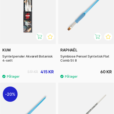
KUM
RAPHAËL
Syntetpensler Akvarell Botanisk
Symbiose Pensel Syntetisk Flat
4-sett
Comb St 8
415 KR
60 KR
519 KR
20%