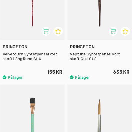
PRINCETON
PRINCETON
Velvetouch Syntetpensel kort
Neptune Syntetpensel kort
skaft Lång Rund St 4
skaft Quill St 8
155 KR
635 KR