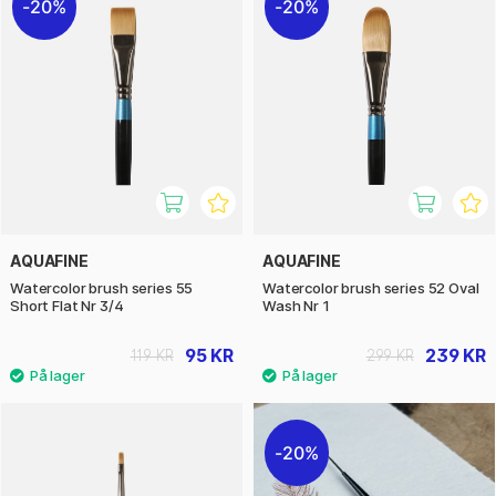
20%
20%
AQUAFINE
AQUAFINE
Watercolor brush series 55
Watercolor brush series 52 Oval
Short Flat Nr 3/4
Wash Nr 1
95 KR
239 KR
119 KR
299 KR
20%