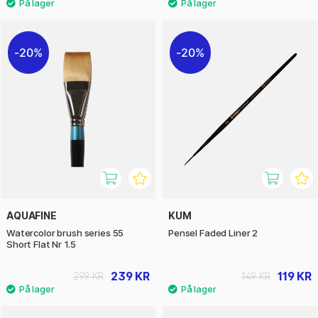
20%
20%
AQUAFINE
KUM
Watercolor brush series 55
Pensel Faded Liner 2
Short Flat Nr 1.5
239 KR
119 KR
299 KR
149 KR