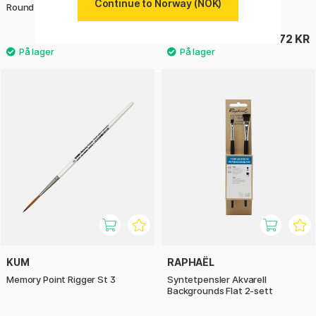
Continue to Norway (NOK)
Round Nr 8
76 KR
72 KR
KUM
RAPHAËL
Memory Point Rigger St 3
Syntetpensler Akvarell
Backgrounds Flat 2-sett