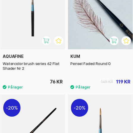
AQUAFINE
KUM
Watercolor brush series 62 Flat
Pensel Faded Round 0
Shader Nr 2
76 KR
119 KR
149 KR
20%
20%