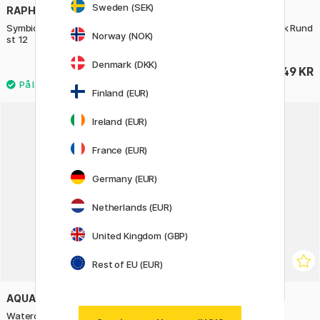
Sweden (SEK)
RAPHAËL
RAPHAËL
Symbiose Pensel Syntetisk Rund
Symbiose Pensel Syntetisk Rund
Norway (NOK)
st 12
st 16
Denmark (DKK)
49 KR
49 KR
Finland (EUR)
Ireland (EUR)
France (EUR)
Germany (EUR)
Netherlands (EUR)
United Kingdom (GBP)
Rest of EU (EUR)
AQUAFINE
WINSOR & NEWTON
Watercolor brush series 85
Cotman Pensel 222 St 3