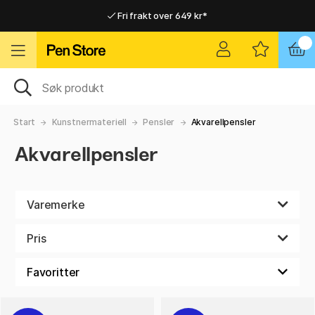
Fri frakt over 649 kr*
Raskt til dør eller utleveringssted
Raskt til dør eller utleveringssted
Fri frakt over 649 kr*
Start
Kunstnermateriell
Pensler
Akvarellpensler
Akvarellpensler
Varemerke
Pris