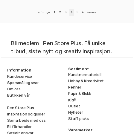
«
Forrige
1
2
3
4
5
6
Neste
»
Bli medlem i Pen Store Plus! Få unike
tilbud, siste nytt og kreativ inspirasjon.
Sortiment
Information
Kunstnermateriell
Kundeservice
Hobby & Kreativitet
Spørsmål og svar
Penner
Om oss
Papir & Blokk
Butikken vår
i
s
K
d
Outlet
Pen Store Plus
Nyheter
Inspirasjon og guider
Staff picks
Samarbeide med oss
Bli förhandler
Varemerker
Sosialt ansvar