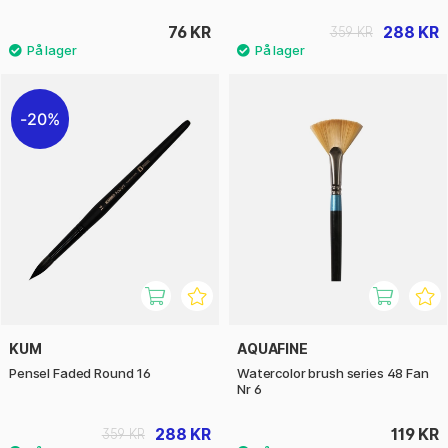
76 KR
288 KR
359 KR
20%
KUM
AQUAFINE
Pensel Faded Round 16
Watercolor brush series 48 Fan
Nr 6
288 KR
119 KR
359 KR