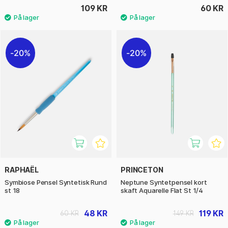
109 KR
60 KR
20%
20%
RAPHAËL
PRINCETON
Symbiose Pensel Syntetisk Rund
Neptune Syntetpensel kort
st 18
skaft Aquarelle Flat St 1/4
48 KR
119 KR
60 KR
149 KR