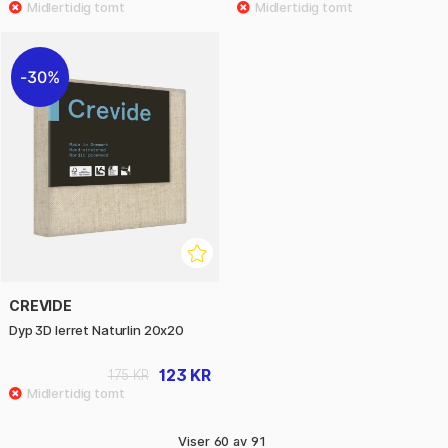
30%
CREVIDE
Dyp 3D lerret Naturlin 20x20
123 KR
175 KR
Viser
60
av
91