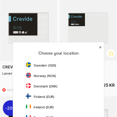
Choose your location
Sweden (SEK)
CREVIDE
CREVIDE
Lerret Hvit Lin 24x19 (F2)
Lerret Hvit Lin 41x33 (F6)
Norway (NOK)
125 KR
225 KR
Denmark (DKK)
Finland (EUR)
Ireland (EUR)
20%