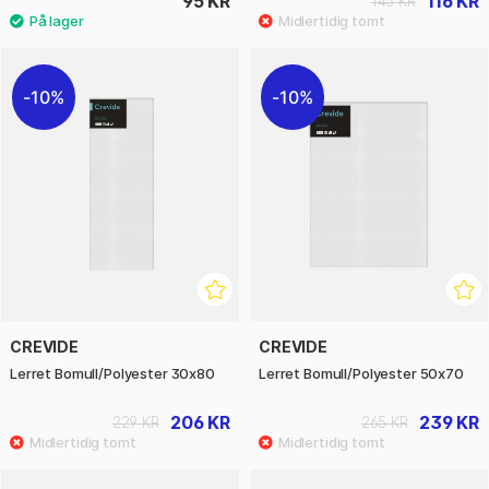
95 KR
116 KR
145 KR
10%
10%
CREVIDE
CREVIDE
Lerret Bomull/Polyester 30x80
Lerret Bomull/Polyester 50x70
206 KR
239 KR
229 KR
265 KR