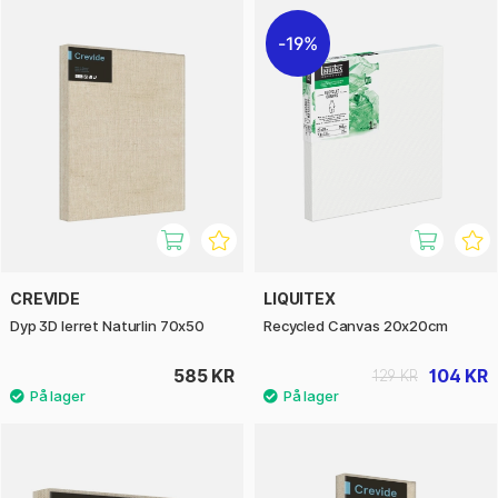
19%
CREVIDE
LIQUITEX
Dyp 3D lerret Naturlin 70x50
Recycled Canvas 20x20cm
585 KR
104 KR
129 KR