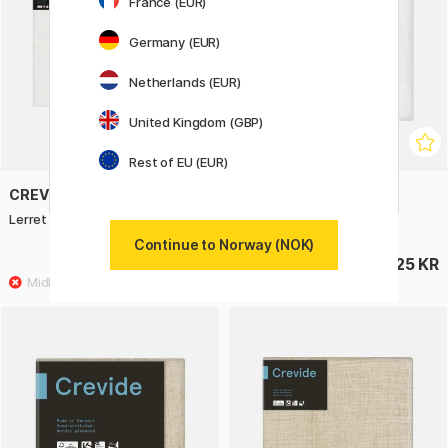
France (EUR)
Germany (EUR)
Netherlands (EUR)
United Kingdom (GBP)
Rest of EU (EUR)
CREVIDE
CREVIDE
Lerret Hvit Lin 92x73 (F30)
Lerret Hvit Lin 20x20
Continue to Norway (NOK)
533 KR
125 KR
665 KR