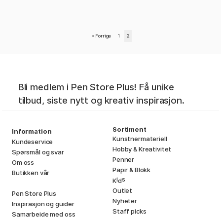
«
Forrige
1
2
Bli medlem i Pen Store Plus! Få unike
tilbud, siste nytt og kreativ inspirasjon.
Sortiment
Information
Kunstnermateriell
Kundeservice
Hobby & Kreativitet
Spørsmål og svar
Penner
Om oss
Papir & Blokk
Butikken vår
i
s
K
d
Outlet
Pen Store Plus
Nyheter
Inspirasjon og guider
Staff picks
Samarbeide med oss