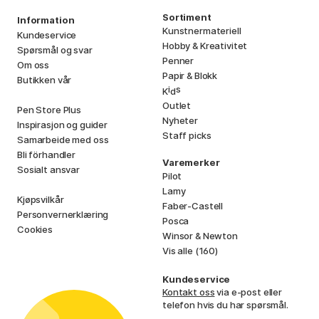
Sortiment
Information
Kunstnermateriell
Kundeservice
Hobby & Kreativitet
Spørsmål og svar
Penner
Om oss
Papir & Blokk
Butikken vår
i
s
K
d
Outlet
Pen Store Plus
Nyheter
Inspirasjon og guider
Staff picks
Samarbeide med oss
Bli förhandler
Varemerker
Sosialt ansvar
Pilot
Lamy
Kjøpsvilkår
Faber-Castell
Personvernerklæring
Posca
Cookies
Winsor & Newton
Vis alle (160)
Kundeservice
Kontakt oss
via e-post eller
telefon hvis du har spørsmål.