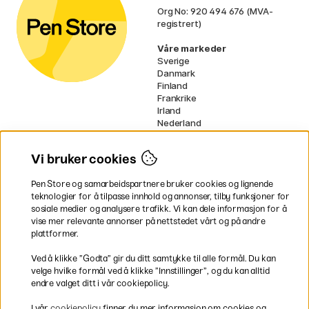
Org No: 920 494 676 (MVA-
registrert)
Våre markeder
Sverige
Danmark
Finland
Frankrike
Irland
Nederland
Tyskland
UK
Vi bruker cookies
EU
Pen Store og samarbeidspartnere bruker cookies og lignende
* Spesifikke
fraktvilkår
gjelder for
teknologier for å tilpasse innhold og annonser, tilby funksjoner for
voluminøse varer.
sosiale medier og analysere trafikk. Vi kan dele informasjon for å
vise mer relevante annonser på nettstedet vårt og på andre
Betal enkelt
plattformer.
Ved å klikke ”Godta” gir du ditt samtykke til alle formål. Du kan
velge hvilke formål ved å klikke ”Innstillinger”, og du kan alltid
endre valget ditt i vår cookiepolicy.
Rask og smidig levering
I vår
cookiepolicy
finner du mer informasjon om cookies og