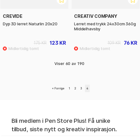
CREVIDE
CREATIV COMPANY
Dyp 3D lerret Naturlin 20x20
Lerret med trykk 24x30cm 360g
Middelhavsby
123 KR
76 KR
175 KR
109 KR
Viser
60
av
190
«
Forrige
1
2
3
4
Bli medlem i Pen Store Plus! Få unike
tilbud, siste nytt og kreativ inspirasjon.