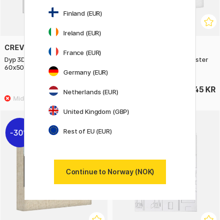
Finland (EUR)
Ireland (EUR)
CREVIDE
CREVIDE
France (EUR)
Dyp 3D lerret Bomull/Polyester
Dyp 3D lerret Bomull/Polyester
60x50
20x20
Germany (EUR)
395 KR
145 KR
Netherlands (EUR)
United Kingdom (GBP)
Rest of EU (EUR)
30%
30%
Continue to Norway (NOK)