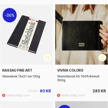
30%
NASSAU FINE ART
VIVIVA COLORS
Skissebok 13x21 cm 130g
Sketchbook A5 100% Bomull
300g
80 KR
285 KR
115 KR