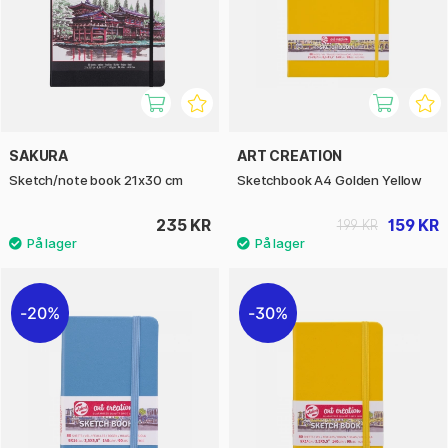
SAKURA
ART CREATION
Sketch/note book 21x30 cm
Sketchbook A4 Golden Yellow
235 KR
159 KR
199 KR
20%
30%