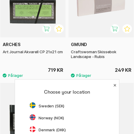
ARCHES
GMUND
Art Journal Akvarell CP 21x21 cm
Craftswoman Skissebok
Landscape - Rubis
719 KR
249 KR
Choose your location
Sweden (SEK)
Norway (NOK)
Denmark (DKK)