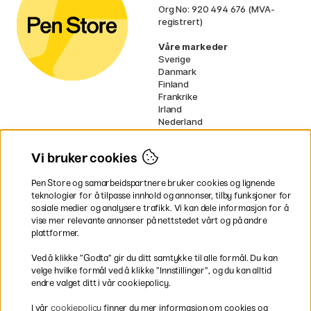
Org No: 920 494 676 (MVA-
registrert)
Våre markeder
Sverige
Danmark
Finland
Frankrike
Irland
Nederland
Tyskland
UK
Vi bruker cookies
EU
Pen Store og samarbeidspartnere bruker cookies og lignende
* Spesifikke
fraktvilkår
gjelder for
teknologier for å tilpasse innhold og annonser, tilby funksjoner for
voluminøse varer.
sosiale medier og analysere trafikk. Vi kan dele informasjon for å
vise mer relevante annonser på nettstedet vårt og på andre
Betal enkelt
plattformer.
Ved å klikke ”Godta” gir du ditt samtykke til alle formål. Du kan
velge hvilke formål ved å klikke ”Innstillinger”, og du kan alltid
endre valget ditt i vår cookiepolicy.
Rask og smidig levering
I vår
cookiepolicy
finner du mer informasjon om cookies og