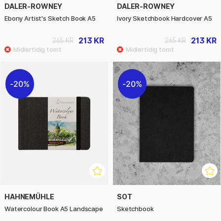
DALER-ROWNEY
DALER-ROWNEY
Ebony Artist's Sketch Book A5
Ivory Sketchbook Hardcover A5
213 KR
213 KR
265 KR
265 KR
20%
20%
HAHNEMÜHLE
SOT
Watercolour Book A5 Landscape
Sketchbook