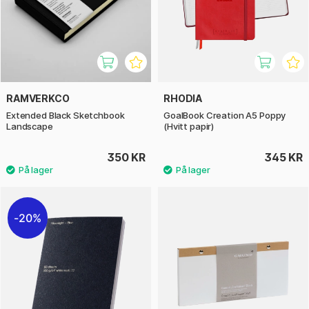
RAMVERKCO
RHODIA
Extended Black Sketchbook
GoalBook Creation A5 Poppy
Landscape
(Hvitt papir)
350 KR
345 KR
20%