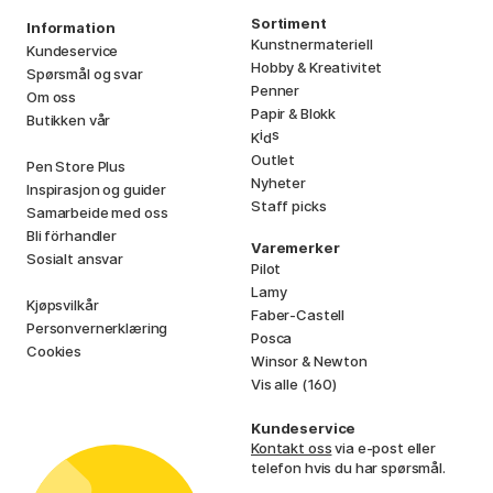
Sortiment
Information
Kunstnermateriell
Kundeservice
Hobby & Kreativitet
Spørsmål og svar
Penner
Om oss
Papir & Blokk
Butikken vår
i
s
K
d
Outlet
Pen Store Plus
Nyheter
Inspirasjon og guider
Staff picks
Samarbeide med oss
Bli förhandler
Varemerker
Sosialt ansvar
Pilot
Lamy
Kjøpsvilkår
Faber-Castell
Personvernerklæring
Posca
Cookies
Winsor & Newton
Vis alle (160)
Kundeservice
Kontakt oss
via e-post eller
telefon hvis du har spørsmål.