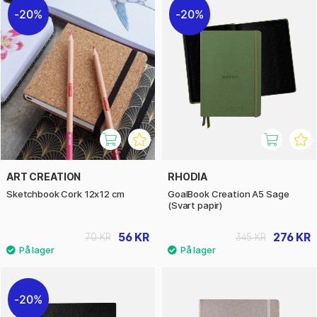
20%
20%
ART CREATION
RHODIA
Sketchbook Cork 12x12 cm
GoalBook Creation A5 Sage
(Svart papir)
56 KR
276 KR
70 KR
345 KR
20%