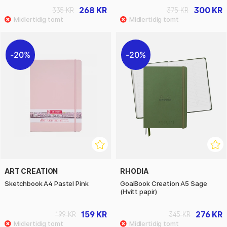
268 KR
300 KR
335 KR
375 KR
20%
20%
ART CREATION
RHODIA
Sketchbook A4 Pastel Pink
GoalBook Creation A5 Sage
(Hvitt papir)
159 KR
276 KR
199 KR
345 KR