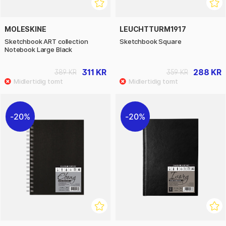
MOLESKINE
LEUCHTTURM1917
Sketchbook ART collection
Sketchbook Square
Notebook Large Black
311 KR
288 KR
389 KR
359 KR
20%
20%