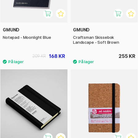
GMUND
GMUND
Notepad - Moonlight Blue
Craftsman Skissebok
Landscape - Soft Brown
168 KR
255 KR
209 KR