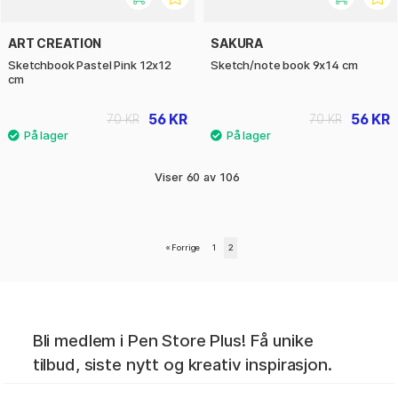
ART CREATION
SAKURA
Sketchbook Pastel Pink 12x12
Sketch/note book 9x14 cm
cm
56 KR
56 KR
70 KR
70 KR
Viser
60
av
106
«
Forrige
1
2
Bli medlem i Pen Store Plus! Få unike
tilbud, siste nytt og kreativ inspirasjon.