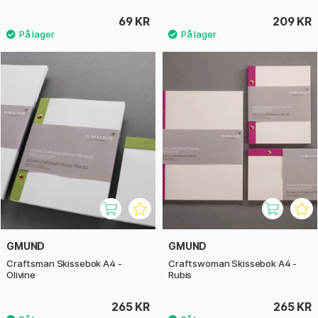
69 KR
209 KR
GMUND
GMUND
Craftsman Skissebok A4 -
Craftswoman Skissebok A4 -
Olivine
Rubis
265 KR
265 KR