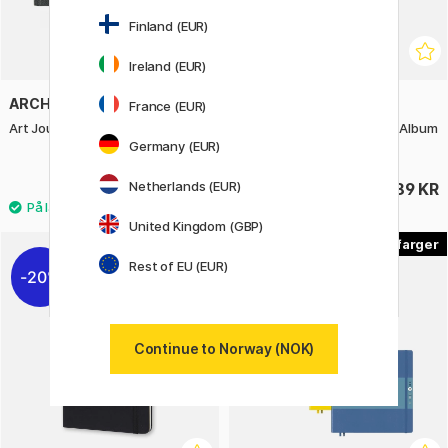
Finland (EUR)
Ireland (EUR)
ARCHES
MOLESKINE
France (EUR)
Art Journal Akvarell HP 21x14 cm
Watercolor ART collection Album
A4 Black
Germany (EUR)
Netherlands (EUR)
479 KR
489 KR
United Kingdom (GBP)
3
Rest of EU (EUR)
20%
20%
Continue to Norway (NOK)