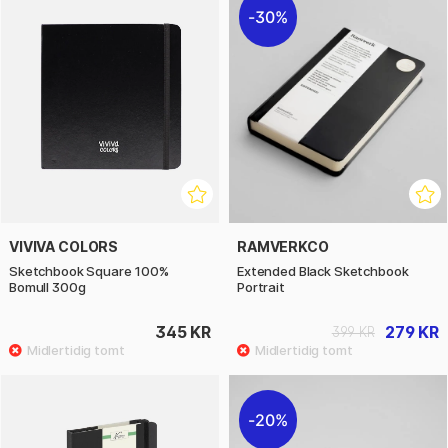
30%
VIVIVA COLORS
RAMVERKCO
Sketchbook Square 100%
Extended Black Sketchbook
Bomull 300g
Portrait
345 KR
279 KR
399 KR
20%