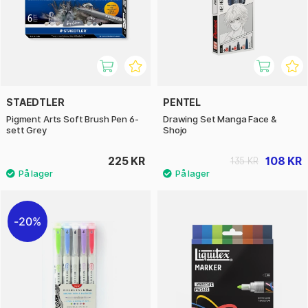
STAEDTLER
PENTEL
Pigment Arts Soft Brush Pen 6-
Drawing Set Manga Face &
sett Grey
Shojo
225 KR
108 KR
135 KR
20%