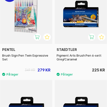
PENTEL
STAEDTLER
Brush Sign Pen Twin Expressive
Pigment Arts Brush Pen 6-sett
Set
Grey/Caramel
279 KR
225 KR
349 KR