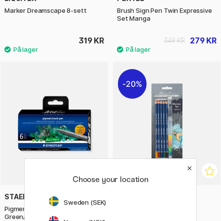
Marker Dreamscape 8-sett
Brush Sign Pen Twin Expressive
Set Manga
319 KR
279 KR
349 KR
20%
Choose your location
STAEDTLER
CRETACOLOR
Sweden (SEK)
Pigment Arts Brush Pen 6-sett
Marino Akvarellset 6 deler
Green/Turquoise