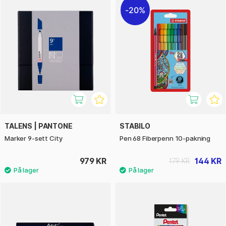
20%
TALENS | PANTONE
STABILO
Marker 9-sett City
Pen 68 Fiberpenn 10-pakning
979 KR
144 KR
179 KR