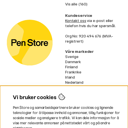
Vis alle (160)
Kundeservice
Kontakt oss
via e-post eller
telefon hvis du har spørsmål.
Org No: 920 494 676 (MVA-
registrert)
Våre markeder
Sverige
Danmark
Finland
Frankrike
Irland
Nederland
Tyskland
UK
Vi bruker cookies
EU
Pen Store og samarbeidspartnere bruker cookies og lignende
* Spesifikke
fraktvilkår
gjelder for
teknologier for å tilpasse innhold og annonser, tilby funksjoner for
voluminøse varer.
sosiale medier og analysere trafikk. Vi kan dele informasjon for å
vise mer relevante annonser på nettstedet vårt og på andre