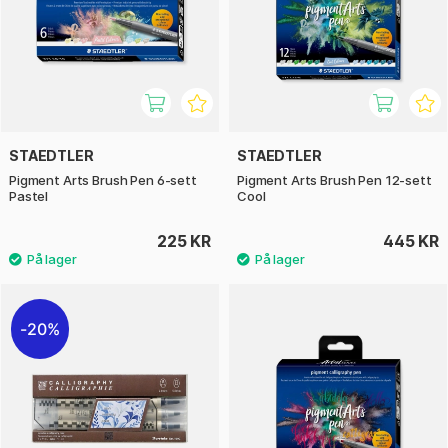
STAEDTLER
STAEDTLER
Pigment Arts Brush Pen 6-sett
Pigment Arts Brush Pen 12-sett
Pastel
Cool
225 KR
445 KR
20%