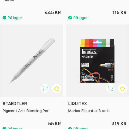
445 KR
115 KR
STAEDTLER
LIQUITEX
Pigment Arts Blending Pen
Marker Essential 8-sett
55 KR
319 KR