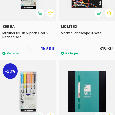
ZEBRA
LIQUITEX
Mildliner Brush 5-pack Cool &
Marker Landscape 8-sett
Refined set
159 KR
319 KR
199 KR
20%