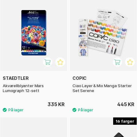
STAEDTLER
COPIC
Akvarellblyanter Mars
Ciao Layer & Mix Manga Starter
Lumograph 12-sett
Set Serene
335 KR
445 KR
16