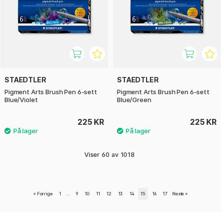
STAEDTLER
STAEDTLER
Pigment Arts Brush Pen 6-sett
Pigment Arts Brush Pen 6-sett
Blue/Violet
Blue/Green
225 KR
225 KR
Viser
60
av
1018
«
Forrige
1
..
9
10
11
12
13
14
15
16
17
Neste
»