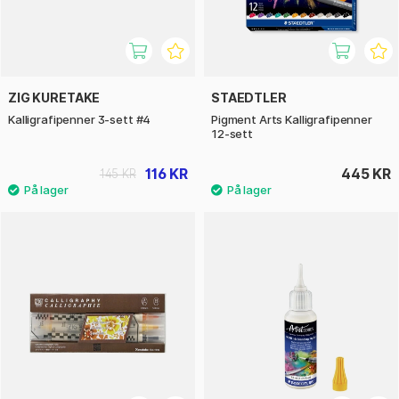
ZIG KURETAKE
STAEDTLER
Kalligrafipenner 3-sett #4
Pigment Arts Kalligrafipenner
12-sett
116 KR
445 KR
145 KR