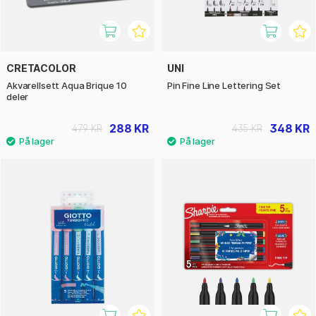
CRETACOLOR
UNI
Akvarellsett Aqua Brique 10
Pin Fine Line Lettering Set
deler
288 KR
348 KR
479 KR
435 KR