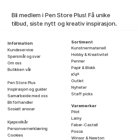
Bli medlem i Pen Store Plus! Få unike
tilbud, siste nytt og kreativ inspirasjon.
Sortiment
Information
Kunstnermateriell
Kundeservice
Hobby & Kreativitet
Spørsmål og svar
Penner
Om oss
Papir & Blokk
Butikken vår
i
s
K
d
Outlet
Pen Store Plus
Nyheter
Inspirasjon og guider
Staff picks
Samarbeide med oss
Bli förhandler
Varemerker
Sosialt ansvar
Pilot
Lamy
Kjøpsvilkår
Faber-Castell
Personvernerklæring
Posca
Cookies
Winsor & Newton