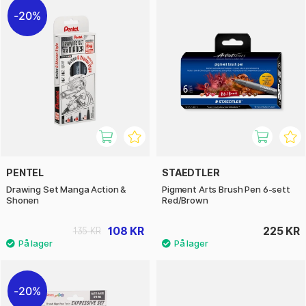
20%
PENTEL
STAEDTLER
Drawing Set Manga Action &
Pigment Arts Brush Pen 6-sett
Shonen
Red/Brown
108 KR
225 KR
135 KR
20%