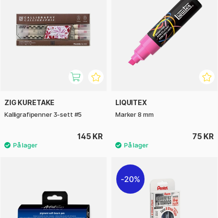
ZIG KURETAKE
LIQUITEX
Kalligrafipenner 3-sett #5
Marker 8 mm
145 KR
75 KR
20%