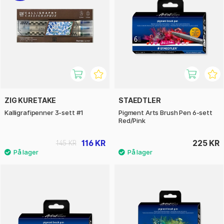
ZIG KURETAKE
STAEDTLER
Kalligrafipenner 3-sett #1
Pigment Arts Brush Pen 6-sett
Red/Pink
116 KR
225 KR
145 KR