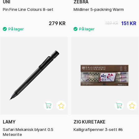
UNI
ZEBRA
Pin Fine Line Colours 8-set
Mildliner 5-packning Warm
279 KR
151 KR
189 KR
LAMY
ZIG KURETAKE
Safari Mekanisk blyant 0.5
Kalligrafipenner 3-sett #6
Meteorite