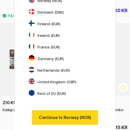
Norway (NOK)
225 KR
180 KR
225 KR
Denmark (DKK)
Finland (EUR)
Ireland (EUR)
France (EUR)
Germany (EUR)
Netherlands (EUR)
United Kingdom (GBP)
Rest of EU (EUR)
ZIG KURETAKE
STAEDTLER
Kalligrafipenner 3-sett #2
Blyant Mars Lumograph Jumbo
5-sett
Continue to Norway (NOK)
145 KR
215 KR