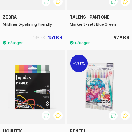
ZEBRA
TALENS | PANTONE
Mildliner 5-pakning Friendly
Marker 9-sett Blue Green
151 KR
979 KR
189 KR
20%
LIQUITEX
PENTEL