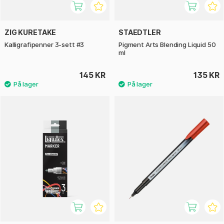
ZIG KURETAKE
STAEDTLER
Kalligrafipenner 3-sett #3
Pigment Arts Blending Liquid 50
ml
145 KR
135 KR