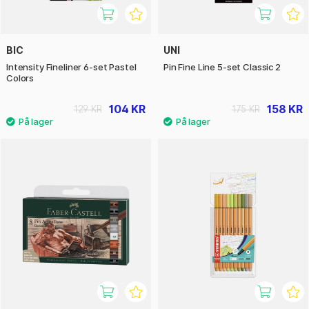
BIC
UNI
Intensity Fineliner 6-set Pastel
Pin Fine Line 5-set Classic 2
Colors
104 KR
158 KR
129 KR
175 KR