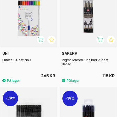
UNI
SAKURA
Emott 10-set No.1
Pigma Micron Fineliner 3-sett
Broad
265 KR
115 KR
29%
19%