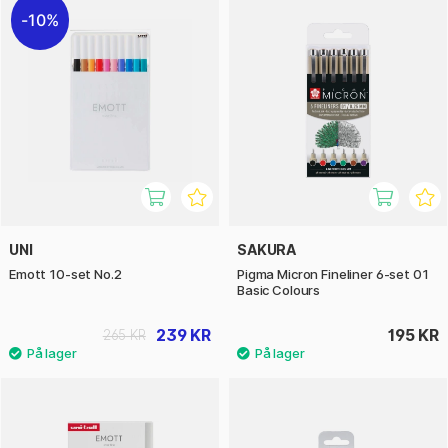
10%
UNI
SAKURA
Emott 10-set No.2
Pigma Micron Fineliner 6-set 01
Basic Colours
239 KR
195 KR
265 KR