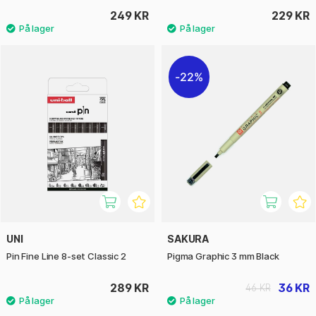
249 KR
229 KR
22%
UNI
SAKURA
Pin Fine Line 8-set Classic 2
Pigma Graphic 3 mm Black
289 KR
36 KR
46 KR