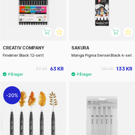
CREATIV COMPANY
SAKURA
Fineliner Black 12-sett
Manga Pigma Sensei Black 4-set
63 KR
133 KR
89 KR
165 KR
20%