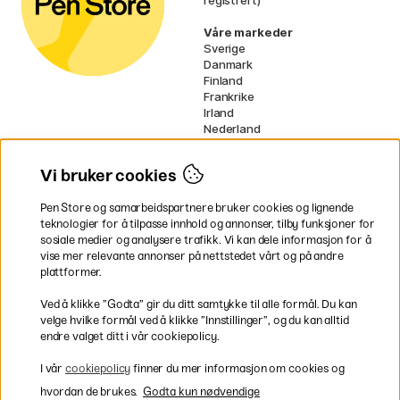
Våre markeder
Sverige
Danmark
Finland
Frankrike
Irland
Nederland
Tyskland
UK
Vi bruker cookies
EU
Pen Store og samarbeidspartnere bruker cookies og lignende
* Spesifikke
fraktvilkår
gjelder for
teknologier for å tilpasse innhold og annonser, tilby funksjoner for
voluminøse varer.
sosiale medier og analysere trafikk. Vi kan dele informasjon for å
vise mer relevante annonser på nettstedet vårt og på andre
Betal enkelt
plattformer.
Ved å klikke ”Godta” gir du ditt samtykke til alle formål. Du kan
velge hvilke formål ved å klikke ”Innstillinger”, og du kan alltid
endre valget ditt i vår cookiepolicy.
Rask og smidig levering
I vår
cookiepolicy
finner du mer informasjon om cookies og
hvordan de brukes.
Godta kun nødvendige