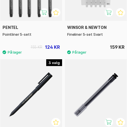
PENTEL
WINSOR & NEWTON
Pointliner 5-sett
Fineliner 5-set Svart
124 KR
159 KR
155 KR
3