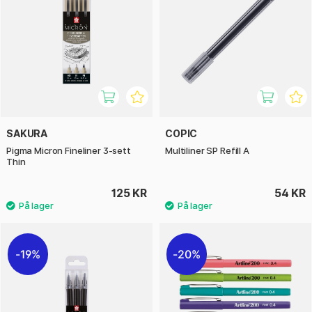
SAKURA
COPIC
Pigma Micron Fineliner 3-sett
Multiliner SP Refill A
Thin
125 KR
54 KR
19%
20%