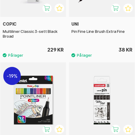
COPIC
UNI
Multiliner Classic 3-sett Black
Pin Fine Line Brush Extra Fine
Broad
229 KR
38 KR
19%