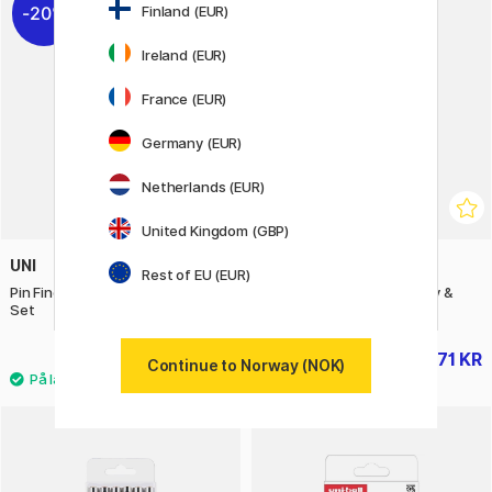
Finland (EUR)
20%
20%
Ireland (EUR)
France (EUR)
Germany (EUR)
Netherlands (EUR)
United Kingdom (GBP)
UNI
FABER-CASTELL
Rest of EU (EUR)
Pin Fine Line Urban Sketching
PITT Artist 8-pakning Grey &
Set
Black
348 KR
271 KR
435 KR
339 KR
Continue to Norway (NOK)