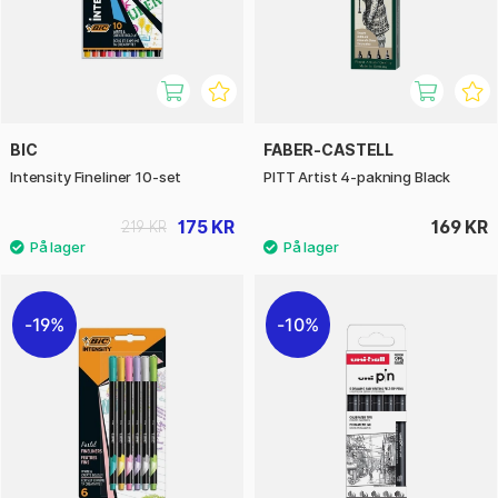
BIC
FABER-CASTELL
Intensity Fineliner 10-set
PITT Artist 4-pakning Black
175 KR
169 KR
219 KR
19%
10%