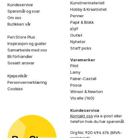
Kunstnermateriell
Kundeservice
Hobby & Kreativitet
Spørsmål og svar
Penner
Om oss
Papir & Blokk
Butikken vår
i
s
K
d
Outlet
Pen Store Plus
Nyheter
Inspirasjon og guider
Staff picks
Samarbeide med oss
Bli förhandler
Varemerker
Sosialt ansvar
Pilot
Lamy
Kjøpsvilkår
Faber-Castell
Personvernerklæring
Posca
Cookies
Winsor & Newton
Vis alle (160)
Kundeservice
Kontakt oss
via e-post eller
telefon hvis du har spørsmål.
Org No: 920 494 676 (MVA-
registrert)