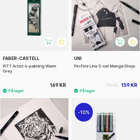
FABER-CASTELL
UNI
PITT Artist 4-pakning Warm
Pin Fine Line 5-set Manga Shojo
Grey
169 KR
159 KR
199 KR
10%