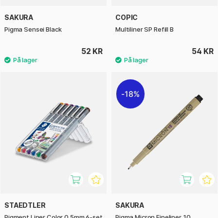
SAKURA
COPIC
Pigma Sensei Black
Multiliner SP Refill B
52 KR
54 KR
18%
STAEDTLER
SAKURA
Pigment Liner Color 0.5mm 6-set
Pigma Micron Fineliner 10