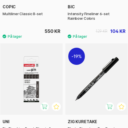
COPIC
BIC
Multiliner Classic 8-set
Intensity Fineliner 6-set
Rainbow Colors
550 KR
104 KR
129 KR
19%
UNI
ZIG KURETAKE