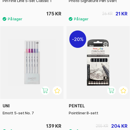
Pin Fine Line 5-set Classic 1
Photo Signature Pen Svart
175 KR
21 KR
26 KR
20%
UNI
PENTEL
Emott 5-set No. 7
Pointliner 8-sett
139 KR
204 KR
255 KR