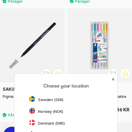
Choose your location
SAKURA
STAEDTLER
Pigma Pen Black 05 0.3mm
Triplus Fineliner Pastel 6-pakke
Sweden (SEK)
36 KR
86 KR
Norway (NOK)
Denmark (DKK)