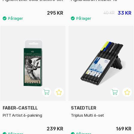
295 KR
33 KR
40 KR
FABER-CASTELL
STAEDTLER
PITT Artist 6-pakning
Triplus Multi 6-set
239 KR
169 KR