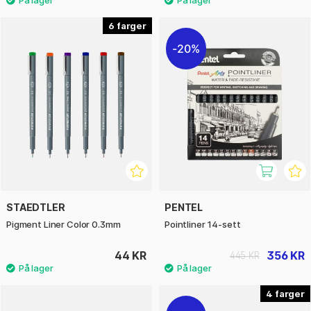
6
20%
STAEDTLER
PENTEL
Pigment Liner Color 0.3mm
Pointliner 14-sett
44 KR
356 KR
445 KR
4