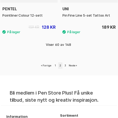
PENTEL
UNI
Pointliner Colour 12-sett
Pin Fine Line 5-set Tattoo Art
128 KR
189 KR
159 KR
Viser
60
av
148
«
Forrige
1
2
3
Neste
»
Bli medlem i Pen Store Plus! Få unike
tilbud, siste nytt og kreativ inspirasjon.
Sortiment
Information