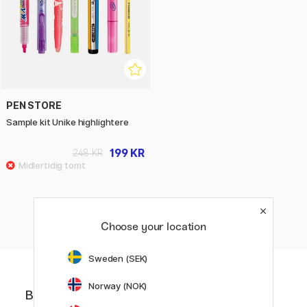
PEN STORE
Sample kit Unike highlightere
199 KR
248 KR
«
Forrige
1
2
Choose your location
Sweden (SEK)
Norway (NOK)
Bli medlem i Pen Store Plus! Få unike