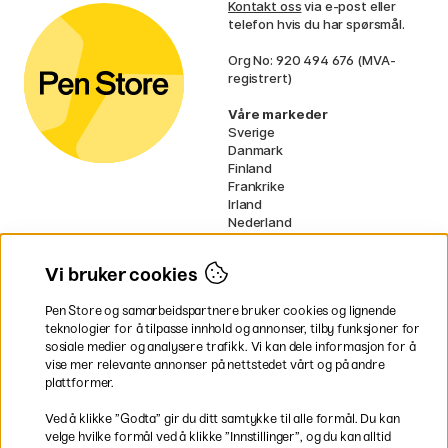
Kontakt oss
via e-post eller
telefon hvis du har spørsmål.
Org No: 920 494 676 (MVA-
registrert)
Våre markeder
Sverige
Danmark
Finland
Frankrike
Irland
Nederland
Tyskland
UK
Vi bruker cookies
EU
Pen Store og samarbeidspartnere bruker cookies og lignende
* Spesifikke
fraktvilkår
gjelder for
teknologier for å tilpasse innhold og annonser, tilby funksjoner for
voluminøse varer.
sosiale medier og analysere trafikk. Vi kan dele informasjon for å
vise mer relevante annonser på nettstedet vårt og på andre
Betal enkelt
plattformer.
Ved å klikke ”Godta” gir du ditt samtykke til alle formål. Du kan
velge hvilke formål ved å klikke ”Innstillinger”, og du kan alltid