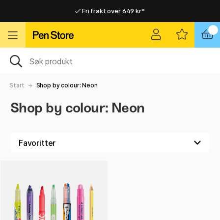
Fri frakt over 649 kr*
Raskt til dør eller utleveringssted
Raskt til dør eller utleveringssted
Fri frakt over 649 kr*
Start
Shop by colour: Neon
Shop by colour: Neon