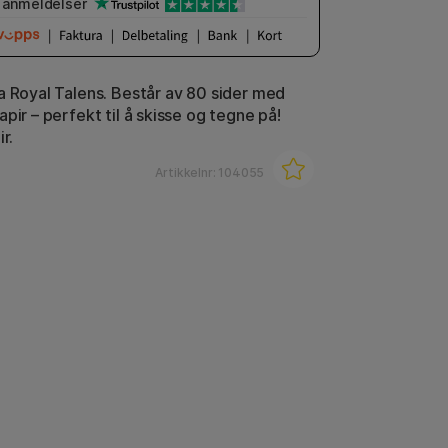
anmeldelser
a Royal Talens. Består av 80 sider med
pir – perfekt til å skisse og tegne på!
r.
Artikkelnr:
104055