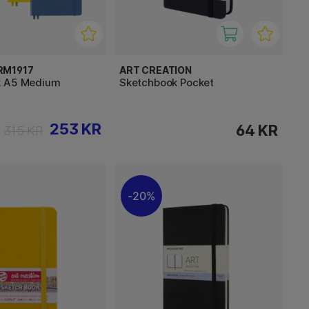
RM1917
ART CREATION
k A5 Medium
Sketchbook Pocket
253 KR
64 KR
315 KR
20%