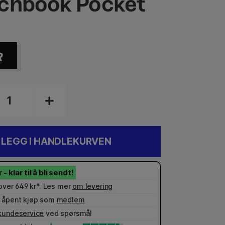
chbook Pocket
R
LEGG I HANDLEKURVEN
 over 649 kr*. Les mer
om levering
 åpent kjøp som
medlem
kundeservice
ved spørsmål