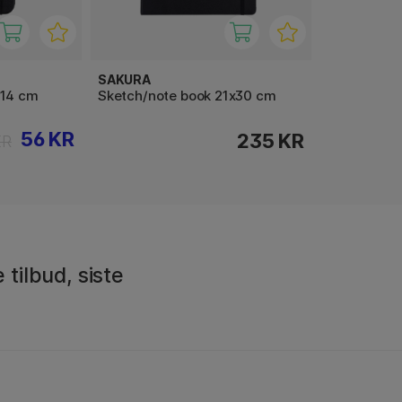
SAKURA
x14 cm
Sketch/note book 21x30 cm
56 KR
235 KR
KR
 tilbud, siste