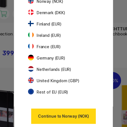
Norway (NOK)
Denmark (DKK)
Finland (EUR)
LEUCHTTURM1917
LEUCHTTU
ection A4
Sketchbook Square
Sketchboo
Ireland (EUR)
France (EUR)
399 KR
288 KR
359 KR
Germany (EUR)
Netherlands (EUR)
20%
30%
United Kingdom (GBP)
Rest of EU (EUR)
Continue to Norway (NOK)