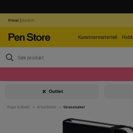
Privat
|
Bedrift
Kunstnermateriell
Hobb
Outlet
Papir & Blokk
Artistblokk
Skissebøker