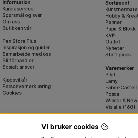
Information
Sortiment
Kundeservice
Kunstnermater
Spørsmål og svar
Hobby & Kreat
Om oss
Penner
Butikken vår
Papir & Blokk
i
s
K
d
Pen Store Plus
Outlet
Inspirasjon og guider
Nyheter
Samarbeide med oss
Staff picks
Bli förhandler
Sosialt ansvar
Varemerker
Pilot
Kjøpsvilkår
Lamy
Personvernerklæring
Faber-Castell
Cookies
Posca
Winsor & New
Vis alle (160)
Vi bruker cookies