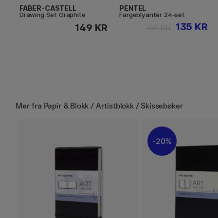
FABER-CASTELL
PENTEL
Drawing Set Graphite
Fargeblyanter 24-set
135 KR
149 KR
169 KR
Mer fra
Papir & Blokk / Artistblokk / Skissebøker
20%