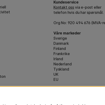
Kundeservice
iell
Kontakt oss
via e-post eller
ivitet
telefon hvis du har spørsmål.
Org No: 920 494 676 (MVA-re
Våre markeder
Sverige
Danmark
Finland
Frankrike
Irland
Nederland
Tyskland
UK
ton
EU
* Spesifikke
fraktvilkår
gjelder for 