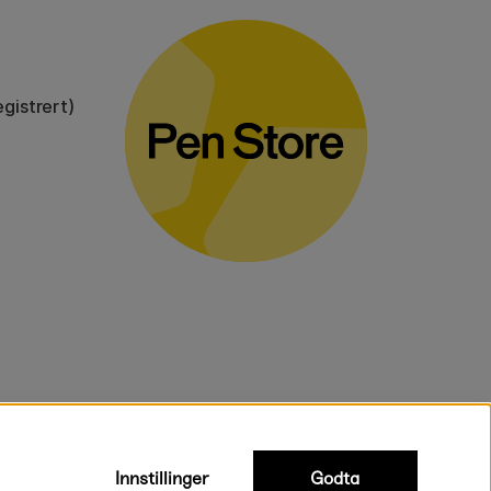
gistrert)
voluminøse varer.
Innstillinger
Godta