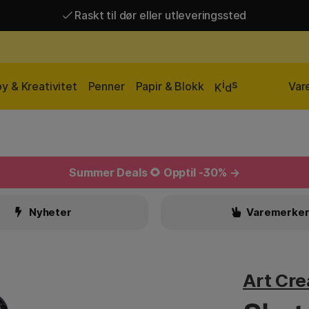
Raskt til dør eller utleveringssted
Raskt til dør eller utleveringssted
Fri frakt over 649 kr*
i
s
y & Kreativitet
Penner
Papir & Blokk
Var
K
d
Summer Deals
🌻 Opptil -30% →
Nyheter
Varemerke
Art Cre