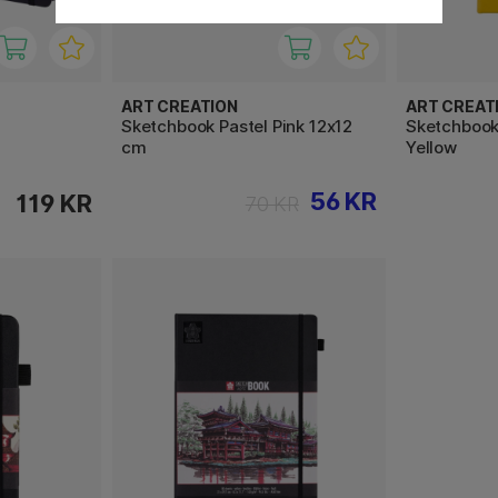
ART CREATION
ART CREAT
Sketchbook Pastel Pink 12x12
Sketchbook
cm
Yellow
56 KR
119 KR
70 KR