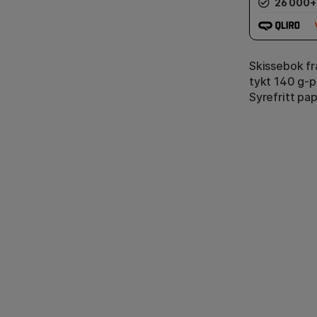
26 000+
Skissebok fr
tykt 140 g-pa
Syrefritt papi