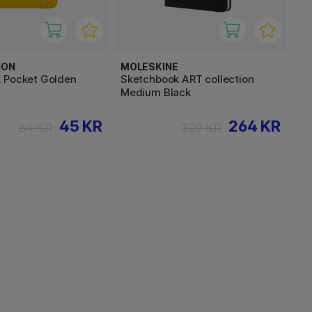
ION
MOLESKINE
 Pocket Golden
Sketchbook ART collection
Medium Black
45 KR
264 KR
64 KR
329 KR