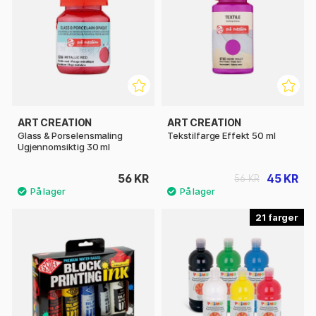
ART CREATION
ART CREATION
Glass & Porselensmaling
Tekstilfarge Effekt 50 ml
Ugjennomsiktig 30 ml
56 KR
45 KR
56 KR
21