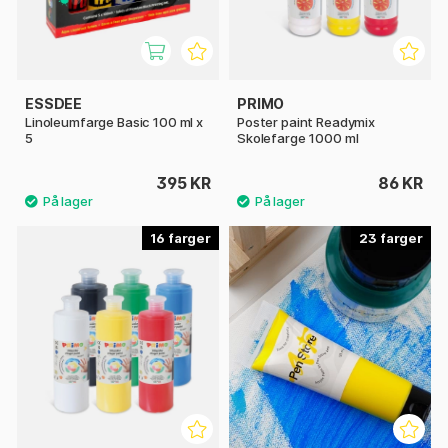
ESSDEE
PRIMO
Linoleumfarge Basic 100 ml x
Poster paint Readymix
5
Skolefarge 1000 ml
395 KR
86 KR
16
23