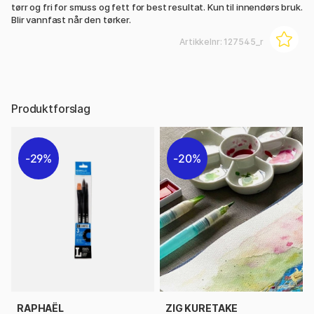
tørr og fri for smuss og fett for best resultat. Kun til innendørs bruk.
Blir vannfast når den tørker.
Artikkelnr:
127545_r
Produktforslag
29%
20%
RAPHAËL
ZIG KURETAKE