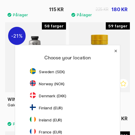
115 KR
180 KR
225 KR
58
59
21%
Choose your location
Sweden (SEK)
Norway (NOK)
Denmark (DKK)
WINSOR & NEWTON
WINSOR & NEWTON
Galeria Akrylmaling 60 ml
Galeria Akrylmaling 500 ml
Finland (EUR)
56 KR
199 KR
71 KR
Ireland (EUR)
France (EUR)
26
37