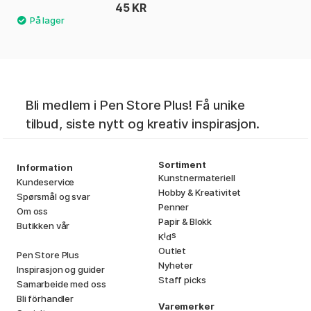
45 KR
Bli medlem i Pen Store Plus! Få unike
tilbud, siste nytt og kreativ inspirasjon.
Sortiment
Information
Kunstnermateriell
Kundeservice
Hobby & Kreativitet
Spørsmål og svar
Penner
Om oss
Papir & Blokk
Butikken vår
i
s
K
d
Outlet
Pen Store Plus
Nyheter
Inspirasjon og guider
Staff picks
Samarbeide med oss
Bli förhandler
Varemerker