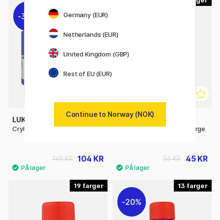
Germany (EUR)
30%
20%
Netherlands (EUR)
United Kingdom (GBP)
Rest of EU (EUR)
Continue to Norway (NOK)
LUKAS
ART CREATION
Cryl Terzia Akrylmaling 500 ml
Indoor & Outdoor Hobbyfarge
50 ml
104 KR
45 KR
149 KR
56 KR
19
13
20%