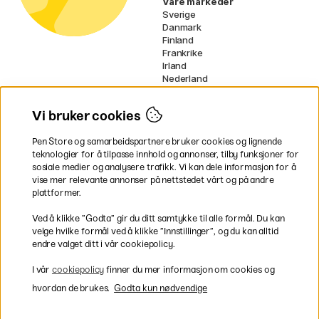
Våre markeder
Sverige
Danmark
Finland
Frankrike
Irland
Nederland
Tyskland
UK
Vi bruker cookies
EU
Pen Store og samarbeidspartnere bruker cookies og lignende
* Spesifikke
fraktvilkår
gjelder for
teknologier for å tilpasse innhold og annonser, tilby funksjoner for
voluminøse varer.
sosiale medier og analysere trafikk. Vi kan dele informasjon for å
vise mer relevante annonser på nettstedet vårt og på andre
Betal enkelt
plattformer.
Ved å klikke ”Godta” gir du ditt samtykke til alle formål. Du kan
velge hvilke formål ved å klikke ”Innstillinger”, og du kan alltid
endre valget ditt i vår cookiepolicy.
Rask og smidig levering
I vår
cookiepolicy
finner du mer informasjon om cookies og
hvordan de brukes.
Godta kun nødvendige