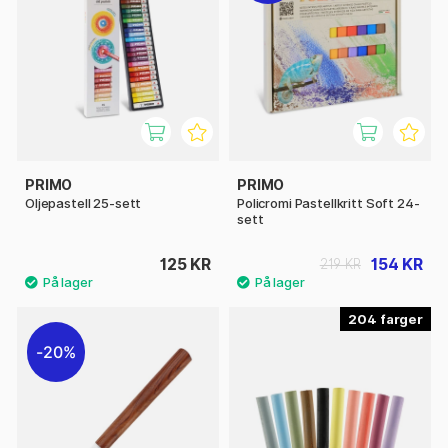
PRIMO
PRIMO
Oljepastell 25-sett
Policromi Pastellkritt Soft 24-
sett
125 KR
154 KR
219 KR
204
20%