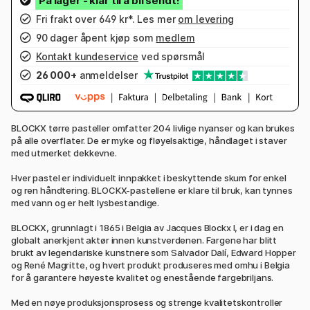
Fri frakt over 649 kr*. Les mer
om levering
90 dager åpent kjøp som
medlem
Kontakt kundeservice
ved spørsmål
26 000+
anmeldelser
BLOCKX tørre pasteller omfatter 204 livlige nyanser og kan brukes
på alle overflater. De er myke og fløyelsaktige, håndlaget i staver
med utmerket dekkevne.
Hver pastel er individuelt innpakket i beskyttende skum for enkel
og ren håndtering. BLOCKX-pastellene er klare til bruk, kan tynnes
med vann og er helt lysbestandige.
BLOCKX, grunnlagt i 1865 i Belgia av Jacques Blockx I, er i dag en
globalt anerkjent aktør innen kunstverdenen. Fargene har blitt
brukt av legendariske kunstnere som Salvador Dalí, Edward Hopper
og René Magritte, og hvert produkt produseres med omhu i Belgia
for å garantere høyeste kvalitet og enestående fargebriljans.
Med en nøye produksjonsprosess og strenge kvalitetskontroller