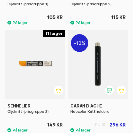
Oljekritt (prisgruppe 1)
Oljekritt (prisgruppe 2)
105 KR
115 KR
11
10%
SENNELIER
CARAN D'ACHE
Oljekritt (prisgruppe 3)
Neocolor Krittholdere
149 KR
296 KR
329 KR