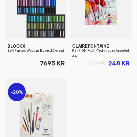
BLOCKX
CLAIREFONTAINE
Soft Pastels Wooden Boxes 204-sett
Paint'ON Multi-Techniques Assorted
A4
7695 KR
248 KR
309 KR
20%