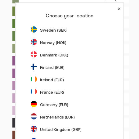
0
LIGHT GREEN SHADE 2
Choose your location
0
LIGHT GREEN SHADE 3
Sweden (SEK)
0
LIGHT GREEN SHADE 4
Norway (NOK)
0
LIGHT GREEN SHADE 5
Denmark (DKK)
0
MAGENTA SHADE 1
Finland (EUR)
0
MAGENTA SHADE 2
Ireland (EUR)
0
MAGENTA SHADE 3
France (EUR)
0
MAGENTA SHADE 4
Germany (EUR)
0
MAGENTA SHADE 5
Netherlands (EUR)
0
MARS BLACK SHADE 2
United Kingdom (GBP)
0
MARS RED SHADE 1