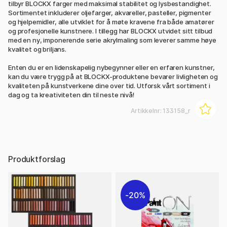
tilbyr BLOCKX farger med maksimal stabilitet og lysbestandighet.
Sortimentet inkluderer oljefarger, akvareller, pasteller, pigmenter
og hjelpemidler, alle utviklet for å møte kravene fra både amatører
og profesjonelle kunstnere. I tillegg har BLOCKX utvidet sitt tilbud
med en ny, imponerende serie akrylmaling som leverer samme høye
kvalitet og briljans.
Enten du er en lidenskapelig nybegynner eller en erfaren kunstner,
kan du være trygg på at BLOCKX-produktene bevarer livligheten og
kvaliteten på kunstverkene dine over tid. Utforsk vårt sortiment i
dag og ta kreativiteten din til neste nivå!
Artikkelnr:
133158_r
Produktforslag
20%