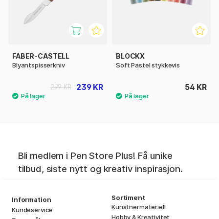
FABER-CASTELL
BLOCKX
Blyantspisserkniv
Soft Pastel stykkevis
239 KR
54 KR
299 KR
Bli medlem i Pen Store Plus! Få unike
tilbud, siste nytt og kreativ inspirasjon.
Sortiment
Information
Kunstnermateriell
Kundeservice
Hobby & Kreativitet