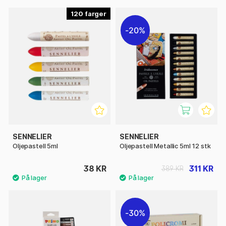
120
20%
SENNELIER
SENNELIER
Oljepastell 5ml
Oljepastell Metallic 5ml 12 stk
38 KR
311 KR
389 KR
30%