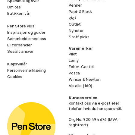
Spørsmål og svar
Penner
Om oss
Papir & Blokk
Butikken vår
i
s
K
d
Outlet
Pen Store Plus
Nyheter
Inspirasjon og guider
Staff picks
Samarbeide med oss
Bli förhandler
Varemerker
Sosialt ansvar
Pilot
Lamy
Kjøpsvilkår
Faber-Castell
Personvernerklæring
Posca
Cookies
Winsor & Newton
Vis alle (160)
Kundeservice
Kontakt oss
via e-post eller
telefon hvis du har spørsmål.
Org No: 920 494 676 (MVA-
registrert)