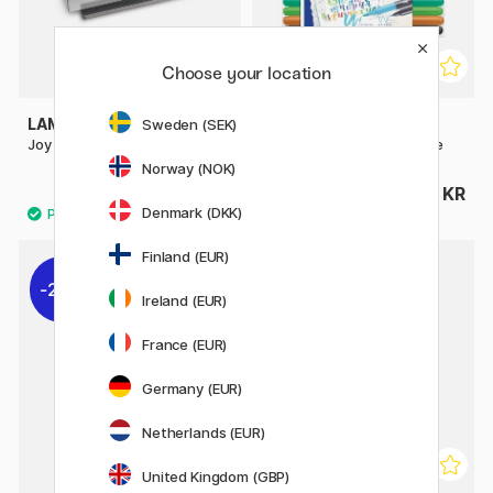
Choose your location
LAMY
STAEDTLER
Sweden (SEK)
Joy Calligraphy Set
Brush Letter Duo 12-pakke
Norway (NOK)
749 KR
165 KR
Denmark (DKK)
Finland (EUR)
20%
20%
Ireland (EUR)
France (EUR)
Germany (EUR)
Netherlands (EUR)
United Kingdom (GBP)