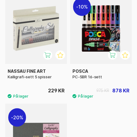
10%
NASSAU FINE ART
POSCA
Kalligrafi-sett 5 spisser
PC-5BR 16-sett
229 KR
878 KR
975 KR
20%