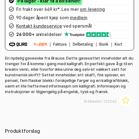
Fri frakt over 649 kr*. Les mer
om levering
90 dager åpent kjøp som
medlem
Kontakt kundeservice
ved spørsmål
26 000+
anmeldelser
En nydelig gaveeske fra Brause. Dette gavesettet inneholder alt du
trenger for å komme i gang med kalligrafi. En perfekt gave å gi til en
kreativ venn, eller hvorfor ikke unne deg selv et vakkert sett for
kunstnerisk skrift? Settet inneholder: ett skaft, fire spisser, en
pensel, fem flasker blekk i forskjellige farger og en kalligrafiblokk,
samt et lite hefte med informasjon om kalligrafi. Informasjon og
instruksjoner er tilgjengelig på engelsk, tysk og fransk.
Artikkelnr:
125242
Produktforslag