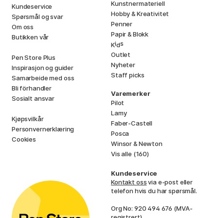
Kunstnermateriell
Kundeservice
Hobby & Kreativitet
Spørsmål og svar
Penner
Om oss
Papir & Blokk
Butikken vår
i
s
K
d
Outlet
Pen Store Plus
Nyheter
Inspirasjon og guider
Staff picks
Samarbeide med oss
Bli förhandler
Varemerker
Sosialt ansvar
Pilot
Lamy
Kjøpsvilkår
Faber-Castell
Personvernerklæring
Posca
Cookies
Winsor & Newton
Vis alle (160)
Kundeservice
Kontakt oss
via e-post eller
telefon hvis du har spørsmål.
Org No: 920 494 676 (MVA-
registrert)