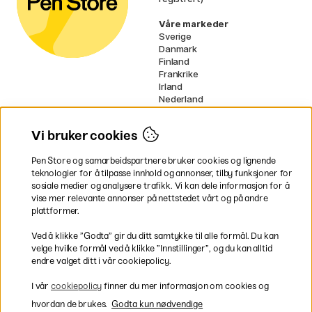
Våre markeder
Sverige
Danmark
Finland
Frankrike
Irland
Nederland
Tyskland
UK
Vi bruker cookies
EU
Pen Store og samarbeidspartnere bruker cookies og lignende
* Spesifikke
fraktvilkår
gjelder for
teknologier for å tilpasse innhold og annonser, tilby funksjoner for
voluminøse varer.
sosiale medier og analysere trafikk. Vi kan dele informasjon for å
vise mer relevante annonser på nettstedet vårt og på andre
Betal enkelt
plattformer.
Ved å klikke ”Godta” gir du ditt samtykke til alle formål. Du kan
velge hvilke formål ved å klikke ”Innstillinger”, og du kan alltid
endre valget ditt i vår cookiepolicy.
Rask og smidig levering
I vår
cookiepolicy
finner du mer informasjon om cookies og
hvordan de brukes.
Godta kun nødvendige