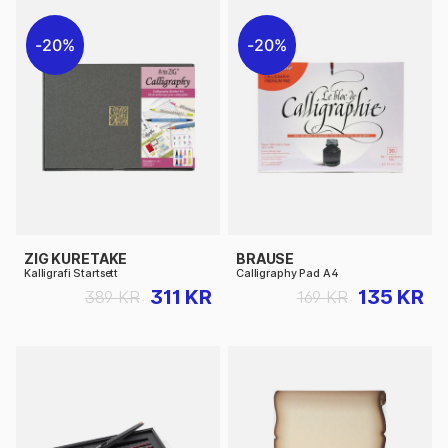
20%
20%
ZIG KURETAKE
BRAUSE
Kalligrafi Startsett
Calligraphy Pad A4
311 KR
135 KR
389 KR
169 KR