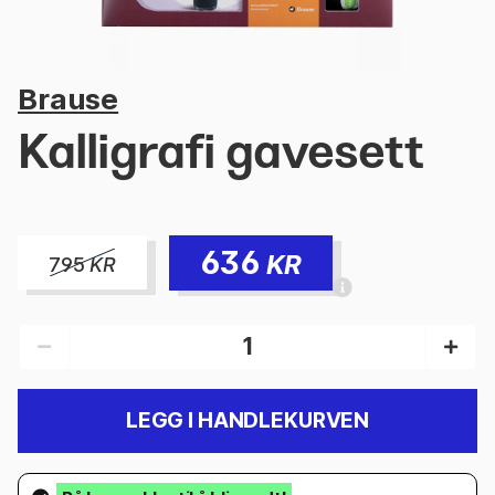
Brause
Kalligrafi gavesett
636
KR
795
KR
LEGG I HANDLEKURVEN