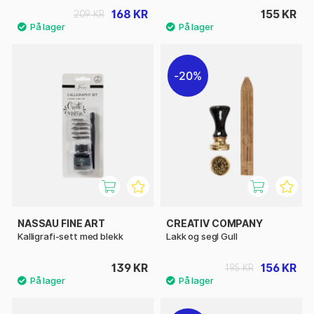
168 KR
155 KR
209 KR
20%
NASSAU FINE ART
CREATIV COMPANY
Kalligrafi-sett med blekk
Lakk og segl Gull
139 KR
156 KR
195 KR