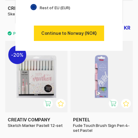
Rest of EU (EUR)
CREATIV COMPANY
BRAUSE
Sketch Marker 12-set
Skriveset Writing
168 KR
351 KR
209 KR
439 KR
Continue to Norway (NOK)
20%
CREATIV COMPANY
PENTEL
Sketch Marker Pastell 12-set
Fude Touch Brush Sign Pen 4-
set Pastel