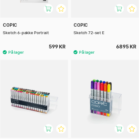
COPIC
COPIC
Sketch 6-pakke Portrait
Sketch 72-set E
599 KR
6895 KR