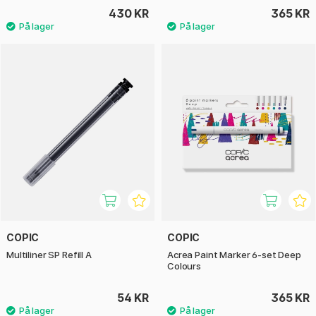
430 KR
365 KR
COPIC
COPIC
Multiliner SP Refill A
Acrea Paint Marker 6-set Deep
Colours
54 KR
365 KR