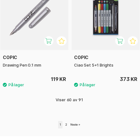
COPIC
COPIC
Drawing Pen 0.1 mm
Ciao Set 5+1 Brights
119 KR
373 KR
Viser
60
av
91
1
2
Neste
»