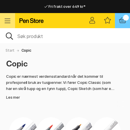
Fri frakt over 649 kr*
Raskt til dør eller utleveringssted
Raskt til dør eller utleveringssted
Fri frakt over 649 kr*
Start
Copic
Copic
Copic er nærmest verdensstandard når det kommer til
profesjonell bruk av tusjpenner. Vi fører Copic Classic (som
har en skrå tupp og en tynn tupp), Copic Sketch (som har en
skrå tupp og penseltupp), Copic Ciao (som også har en skrå
Les mer
tupp og penseltupp, men som rommer mindre blekk) samt
deres fineliners og tilbehør.
Copic-pennene selges både som sett og enkeltvis – og vi har
alle farger. Dette gjelder også for refillene Various Ink – som