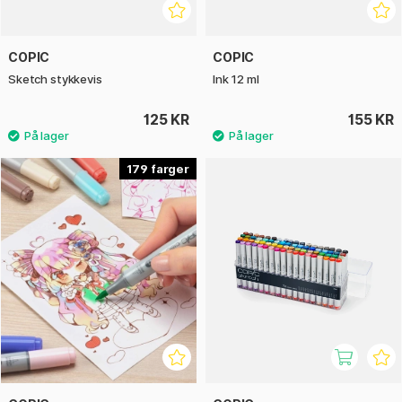
COPIC
COPIC
Sketch stykkevis
Ink 12 ml
125 KR
155 KR
179