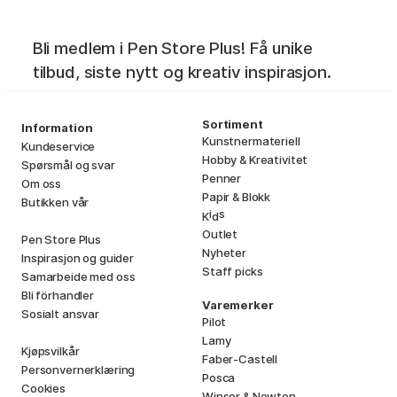
Bli medlem i Pen Store Plus! Få unike
tilbud, siste nytt og kreativ inspirasjon.
Sortiment
Information
Kunstnermateriell
Kundeservice
Hobby & Kreativitet
Spørsmål og svar
Penner
Om oss
Papir & Blokk
Butikken vår
i
s
K
d
Outlet
Pen Store Plus
Nyheter
Inspirasjon og guider
Staff picks
Samarbeide med oss
Bli förhandler
Varemerker
Sosialt ansvar
Pilot
Lamy
Kjøpsvilkår
Faber-Castell
Personvernerklæring
Posca
Cookies
Winsor & Newton