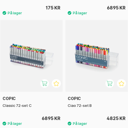
175 KR
6895 KR
COPIC
COPIC
Classic 72-set C
Ciao 72-set B
6895 KR
4825 KR