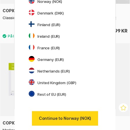
Norway (NOK)
COPIC
COPIC
Denmark (DKK)
Classic 12-set Neutral Gray
Acrea Paint Marker 24-set
Finland (EUR)
1269 KR
1599 KR
Ireland (EUR)
France (EUR)
Germany (EUR)
Netherlands (EUR)
United Kingdom (GBP)
Rest of EU (EUR)
Continue to Norway (NOK)
COPIC
COPIC
Marker Pad A3-pad
Sketch 6-pakke Perfect