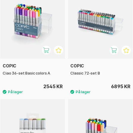
COPIC
COPIC
Ciao 36-set Basic colors A
Classic 72-set B
2545 KR
6895 KR