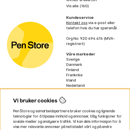
Vis alle (160)
Kundeservice
Kontakt oss
via e-post eller
telefon hvis du har spørsmål.
Org No: 920 494 676 (MVA-
registrert)
Våre markeder
Sverige
Danmark
Finland
Frankrike
Irland
Nederland
Tyskland
UK
Vi bruker cookies
EU
Pen Store og samarbeidspartnere bruker cookies og lignende
* Spesifikke
fraktvilkår
gjelder for
teknologier for å tilpasse innhold og annonser, tilby funksjoner for
voluminøse varer.
sosiale medier og analysere trafikk. Vi kan dele informasjon for å
vise mer relevante annonser på nettstedet vårt og på andre