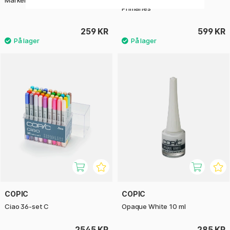
Primaries
259 KR
599 KR
COPIC
COPIC
Ciao 36-set C
Opaque White 10 ml
2545 KR
285 KR