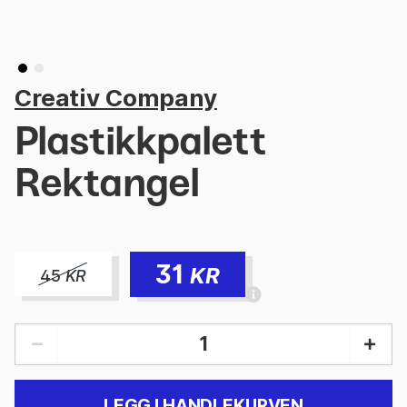
Creativ Company
Plastikkpalett
Rektangel
31
KR
45
KR
LEGG I HANDLEKURVEN