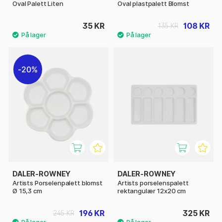
Oval Palett Liten
Oval plastpalett Blomst
35 KR
108 KR
135 KR
20%
DALER-ROWNEY
DALER-ROWNEY
Artists Porselenpalett blomst
Artists porselenspalett
Ø 15,3 cm
rektangulær 12x20 cm
196 KR
325 KR
245 KR