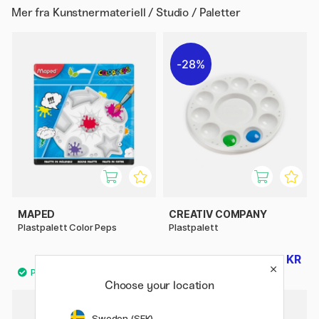
Mer fra
Kunstnermateriell / Studio / Paletter
28%
MAPED
CREATIV COMPANY
Plastpalett Color Peps
Plastpalett
38 KR
18 KR
25 KR
Choose your location
Sweden (SEK)