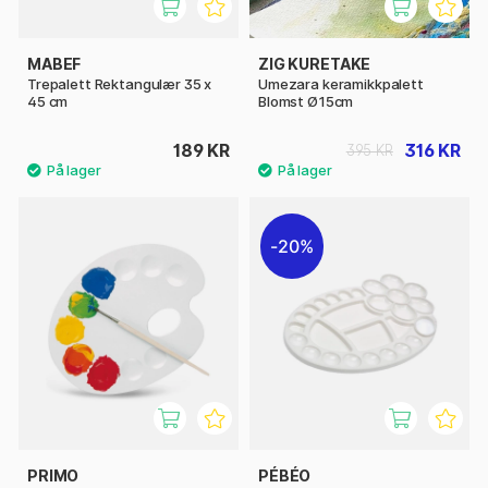
MABEF
ZIG KURETAKE
Trepalett Rektangulær 35 x
Umezara keramikkpalett
45 cm
Blomst Ø15cm
189 KR
316 KR
395 KR
20%
PRIMO
PÉBÉO