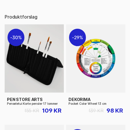
Produktforslag
30%
29%
PEN STORE ARTS
DEKORIMA
Penseletui Korte pensler 17 lommer
Pocket Color Wheel 13 cm
109 KR
98 KR
155 KR
139 KR