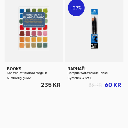
29%
BOOKS
RAPHAËL
Konsten att blanda färg; En
Campus Watercolour Pensel
oumbärlig guide
Syntetisk 3-set L
235 KR
60 KR
85 KR