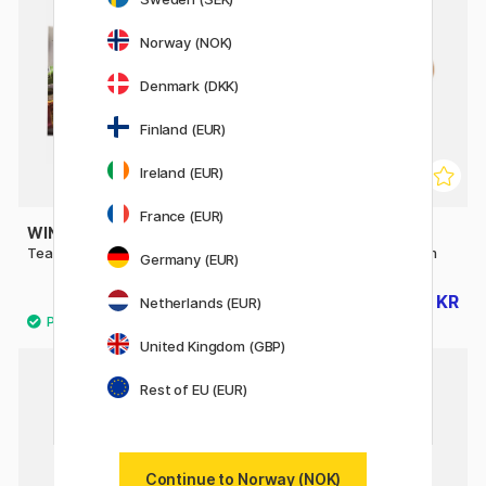
31%
Norway (NOK)
Denmark (DKK)
Finland (EUR)
Ireland (EUR)
France (EUR)
WINSOR & NEWTON
CREATIV COMPANY
Tear-off Palettes 29x20 cm
Kunstnerspalet 20 x 30 cm
Germany (EUR)
185 KR
41 KR
59 KR
Netherlands (EUR)
United Kingdom (GBP)
Rest of EU (EUR)
30%
Continue to Norway (NOK)