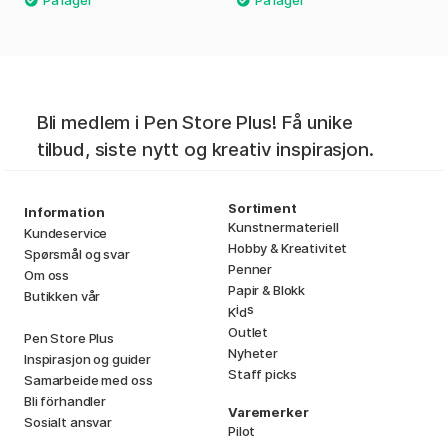
Bli medlem i Pen Store Plus! Få unike
tilbud, siste nytt og kreativ inspirasjon.
Sortiment
Information
Kunstnermateriell
Kundeservice
Hobby & Kreativitet
Spørsmål og svar
Penner
Om oss
Papir & Blokk
Butikken vår
i
s
K
d
Outlet
Pen Store Plus
Nyheter
Inspirasjon og guider
Staff picks
Samarbeide med oss
Bli förhandler
Varemerker
Sosialt ansvar
Pilot