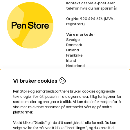
Kontakt oss
via e-post eller
telefon hvis du har spørsmål.
Org No: 920 494 676 (MVA-
registrert)
Våre markeder
Sverige
Danmark
Finland
Frankrike
Irland
Nederland
Tyskland
UK
Vi bruker cookies
EU
Pen Store og samarbeidspartnere bruker cookies og lignende
* Spesifikke
fraktvilkår
gjelder for
teknologier for å tilpasse innhold og annonser, tilby funksjoner for
voluminøse varer.
sosiale medier og analysere trafikk. Vi kan dele informasjon for å
vise mer relevante annonser på nettstedet vårt og på andre
Betal enkelt
plattformer.
Ved å klikke ”Godta” gir du ditt samtykke til alle formål. Du kan
velge hvilke formål ved å klikke ”Innstillinger”, og du kan alltid