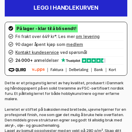
LEGG I HANDLEKURVEN
Fri frakt over 649 kr*. Les mer
om levering
90 dager åpent kjøp som
medlem
Kontakt kundeservice
ved spørsmål
26 000+
anmeldelser
Dette er et prisgunstig lerret av høy kvalitet, produsert i Danmark
og håndoppspent på en solid treramme av FSC-sertifisert nordisk
furu. Et pålitelig lerret for både hobbykunstnere og mer erfarne
malere.
Lerretet er stiftet på baksiden med brettede, ujevne hjørner for en
profesjonell finish, noe som gjør det mulig å bruke hele overflaten.
Den middels grove strukturen egner seg godt til allsidig bruk med
akryl-, olje- og gouachemaling.
Laget av bomull og polyester med en vekt på 280 g/m². Skap ditt