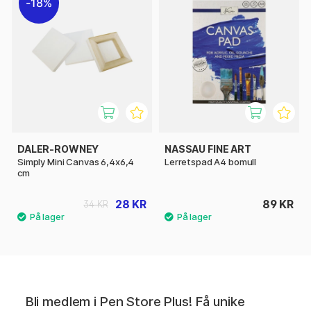
18%
DALER-ROWNEY
NASSAU FINE ART
Simply Mini Canvas 6,4x6,4
Lerretspad A4 bomull
cm
28 KR
89 KR
34 KR
Bli medlem i Pen Store Plus! Få unike