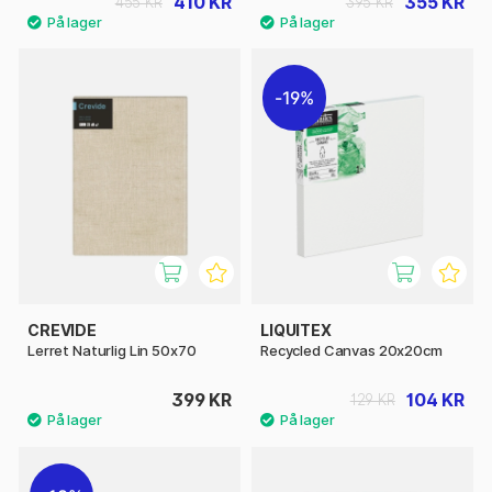
410 KR
355 KR
455 KR
395 KR
19%
CREVIDE
LIQUITEX
Lerret Naturlig Lin 50x70
Recycled Canvas 20x20cm
399 KR
104 KR
129 KR