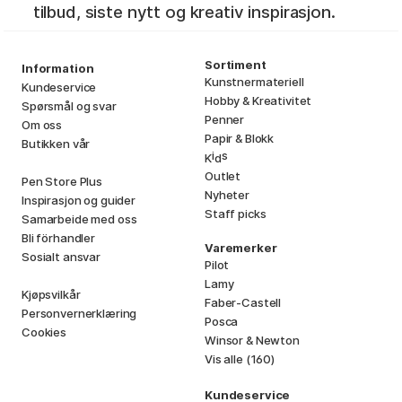
tilbud, siste nytt og kreativ inspirasjon.
Sortiment
Information
Kunstnermateriell
Kundeservice
Hobby & Kreativitet
Spørsmål og svar
Penner
Om oss
Papir & Blokk
Butikken vår
i
s
K
d
Outlet
Pen Store Plus
Nyheter
Inspirasjon og guider
Staff picks
Samarbeide med oss
Bli förhandler
Varemerker
Sosialt ansvar
Pilot
Lamy
Kjøpsvilkår
Faber-Castell
Personvernerklæring
Posca
Cookies
Winsor & Newton
Vis alle (160)
Kundeservice