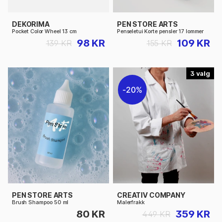
DEKORIMA
PEN STORE ARTS
Pocket Color Wheel 13 cm
Penseletui Korte pensler 17 lommer
98 KR
109 KR
139 KR
155 KR
3
20%
PEN STORE ARTS
CREATIV COMPANY
Brush Shampoo 50 ml
Malerfrakk
80 KR
359 KR
449 KR