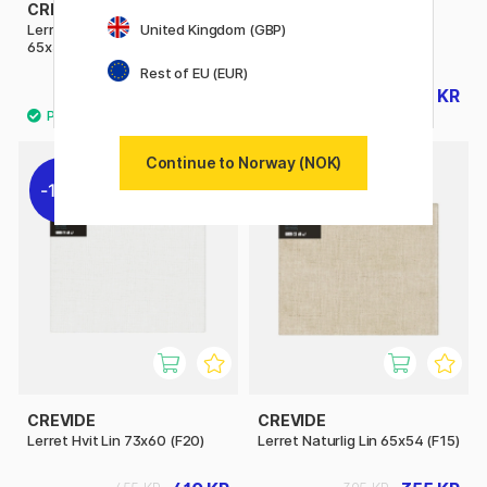
CREVIDE
CREVIDE
Lerret Bomull/Polyester
Lerret Hvit Lin 65x54 (F15)
United Kingdom (GBP)
65x54 (F15)
Rest of EU (EUR)
265 KR
355 KR
395 KR
Continue to Norway (NOK)
10%
10%
CREVIDE
CREVIDE
Lerret Hvit Lin 73x60 (F20)
Lerret Naturlig Lin 65x54 (F15)