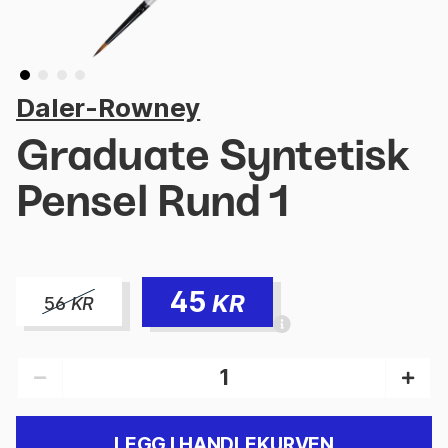
Daler-Rowney
Graduate Syntetisk
Pensel Rund 1
45
KR
56
KR
LEGG I HANDLEKURVEN