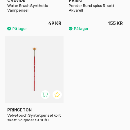
CREVIDE
PRIMO
Water Brush Synthetic
Pensler Rund spiss 5-sett
Vannpensel
Akvarell
49 KR
155 KR
PRINCETON
Velvetouch Syntetpensel kort
skaft Solfjäder St 10/0