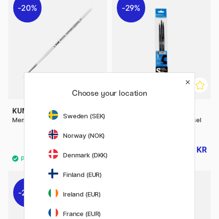
20%
29%
Choose your location
KUM
RAPHAËL
Sweden (SEK)
Memory Point Rund St 00
Campus Watercolour Pensel
Syntetisk 3-set S
Norway (NOK)
48 KR
39 KR
60 KR
55 KR
Denmark (DKK)
Finland (EUR)
29%
30%
Ireland (EUR)
France (EUR)