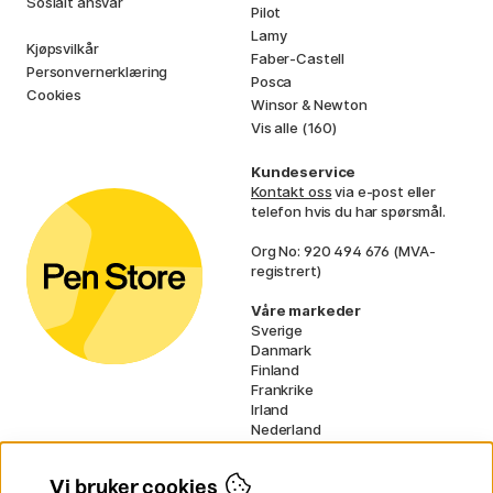
Sosialt ansvar
Pilot
Lamy
Kjøpsvilkår
Faber-Castell
Personvernerklæring
Posca
Cookies
Winsor & Newton
Vis alle (160)
Kundeservice
Kontakt oss
via e-post eller
telefon hvis du har spørsmål.
Org No: 920 494 676 (MVA-
registrert)
Våre markeder
Sverige
Danmark
Finland
Frankrike
Irland
Nederland
Tyskland
UK
Vi bruker cookies
EU