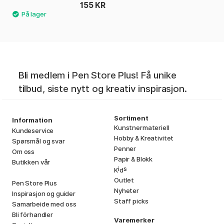
155 KR
Bli medlem i Pen Store Plus! Få unike
tilbud, siste nytt og kreativ inspirasjon.
Sortiment
Information
Kunstnermateriell
Kundeservice
Hobby & Kreativitet
Spørsmål og svar
Penner
Om oss
Papir & Blokk
Butikken vår
i
s
K
d
Outlet
Pen Store Plus
Nyheter
Inspirasjon og guider
Staff picks
Samarbeide med oss
Bli förhandler
Varemerker