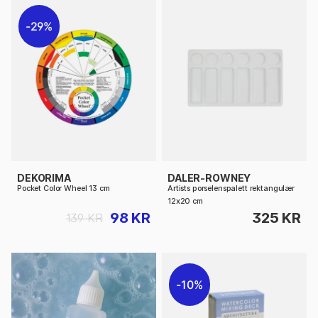
29%
DEKORIMA
DALER-ROWNEY
Pocket Color Wheel 13 cm
Artists porselenspalett rektangulær
12x20 cm
98 KR
325 KR
139 KR
10%