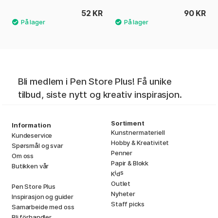
52 KR
90 KR
Bli medlem i Pen Store Plus! Få unike
tilbud, siste nytt og kreativ inspirasjon.
Sortiment
Information
Kunstnermateriell
Kundeservice
Hobby & Kreativitet
Spørsmål og svar
Penner
Om oss
Papir & Blokk
Butikken vår
i
s
K
d
Outlet
Pen Store Plus
Nyheter
Inspirasjon og guider
Staff picks
Samarbeide med oss
Bli förhandler