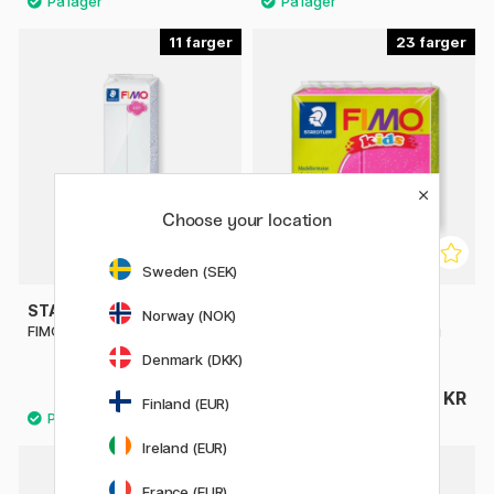
11
23
Choose your location
Sweden (SEK)
STAEDTLER
STAEDTLER
Norway (NOK)
FIMO Soft 454 g
FIMO Kids Oven-hardening
Modelling Clay 42 g
Denmark (DKK)
215 KR
34 KR
Finland (EUR)
Ireland (EUR)
France (EUR)