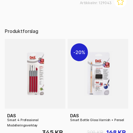
Artikkelnr:
129043
Produktforslag
20%
DAS
DAS
Smart 4 Professional
Smart Bottle Gloss Varnish + Pensel
Modelleringsverktøy
345 KR
168 KR
209 KR