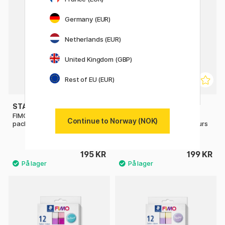
Germany (EUR)
Netherlands (EUR)
United Kingdom (GBP)
Rest of EU (EUR)
STAEDTLER
STAEDTLER
FIMO Kids Modelleringsle 6-
FIMO Professional
Continue to Norway (NOK)
packLight colours
Modelleringsler Basic colours
12-pack
195 KR
199 KR